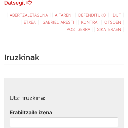
Datsegit
ABERTZALETASUNA
AITAREN
DEFENDITUKO
DUT
ETXEA
GABRIEL_ARESTI
KONTRA
OTSOEN
POSTGERRA
SIKATERAEN
Iruzkinak
Utzi iruzkina:
Erabiltzaile izena