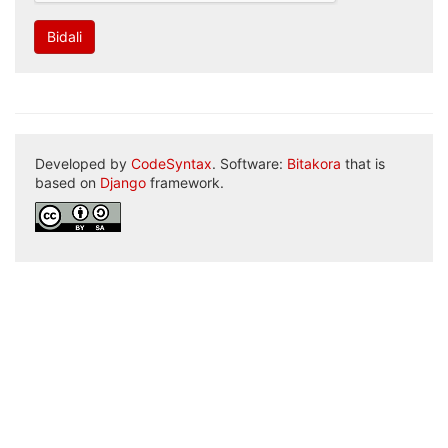
Bidali
Developed by
CodeSyntax
. Software:
Bitakora
that is
based on
Django
framework.