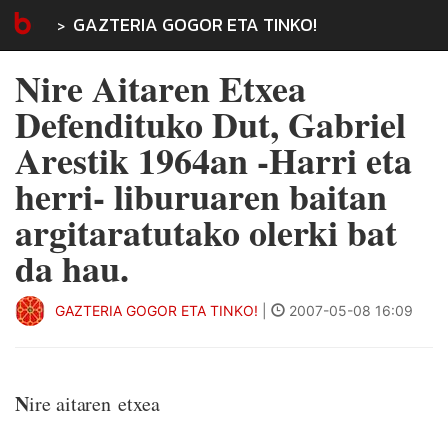
GAZTERIA GOGOR ETA TINKO!
Nire Aitaren Etxea
Defendituko Dut, Gabriel
Arestik 1964an -Harri eta
herri- liburuaren baitan
argitaratutako olerki bat
da hau.
GAZTERIA GOGOR ETA TINKO!
|
2007-05-08 16:09
N
ire aitaren etxea