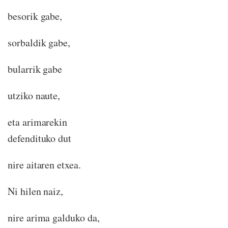
besorik gabe,
sorbaldik gabe,
bularrik gabe
utziko naute,
eta arimarekin
defendituko dut
nire aitaren etxea.
Ni hilen naiz,
nire arima galduko da,