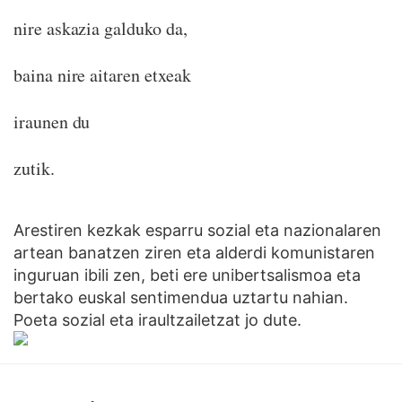
nire askazia galduko da,
baina nire aitaren etxeak
iraunen du
zutik.
Arestiren kezkak esparru sozial eta nazionalaren
artean banatzen ziren eta alderdi komunistaren
inguruan ibili zen, beti ere unibertsalismoa eta
bertako euskal sentimendua uztartu nahian.
Poeta sozial eta iraultzailetzat jo dute.