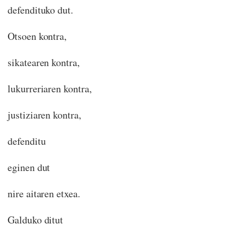
defendituko dut.
Otsoen kontra,
sikatearen kontra,
lukurreriaren kontra,
justiziaren kontra,
defenditu
eginen dut
nire aitaren etxea.
Galduko ditut