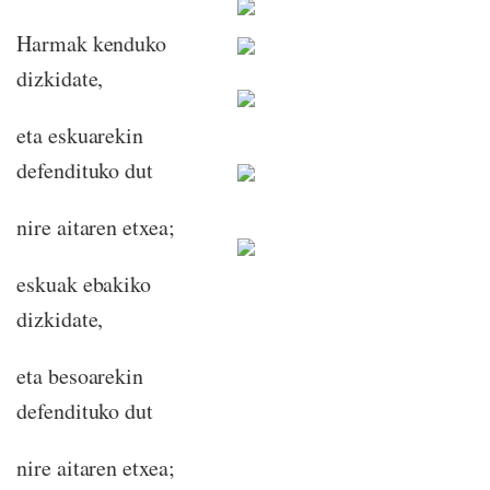
Harmak kenduko
dizkidate,
eta eskuarekin
defendituko dut
nire aitaren etxea;
eskuak ebakiko
dizkidate,
eta besoarekin
defendituko dut
nire aitaren etxea;