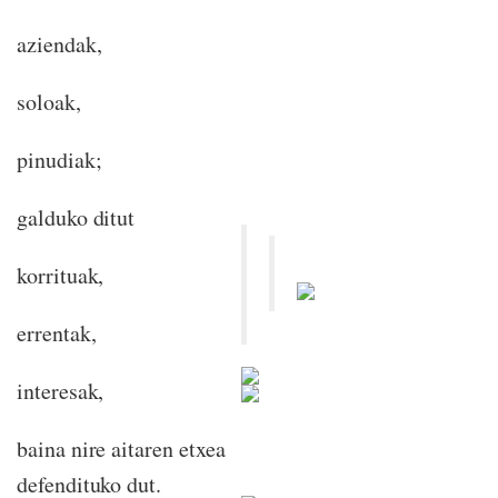
aziendak,
soloak,
pinudiak;
galduko ditut
korrituak,
errentak,
interesak,
baina nire aitaren etxea
defendituko dut.