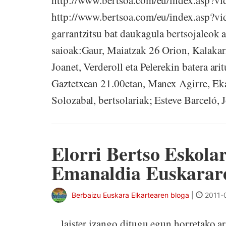
http://www.bertsoa.com/eu/index.asp?v
http://www.bertsoa.com/eu/index.asp?vi
garrantzitsu bat daukagula bertsojaleok 
saioak:Gaur, Maiatzak 26 Orion, Kalakari
Joanet, Verderoll eta Pelerekin batera ar
Gaztetxean 21.00etan, Manex Agirre, Eka
Solozabal, bertsolariak; Esteve Barceló, J
Elorri Bertso Eskol
Emanaldia Euskarare
Berbaizu Euskara Elkartearen bloga
|
2011-
laister izango ditugu egun horretako ar