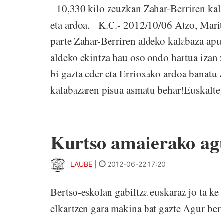
10,330 kilo zeuzkan Zahar-Berriren kala
eta ardoa. K.C.- 2012/10/06 Atzo, Mari
parte Zahar-Berriren aldeko kalabaza apu
aldeko ekintza hau oso ondo hartua izan 
bi gazta eder eta Errioxako ardoa banatu 
kalabazaren pisua asmatu behar!Euskalte
Kurtso amaierako ag
LAUBE
|
2012-06-22 17:20
Bertso-eskolan gabiltza euskaraz jo ta k
elkartzen gara makina bat gazte Agur ber