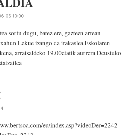
ALDIA
06-06 10:00
ea sortu dugu, batez ere, gazteen artean
Etxahun Lekue izango da irakaslea.Eskolaren
zkena, arratsaldeko 19.00etatik aurrera Deustuko
tatzailea
!
34
/www.bertsoa.com/eu/index.asp?videoDer=2242