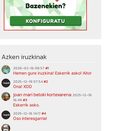
Azken iruzkinak
2026-02-16 08:57
#1
Hemen gure iruzkina! Eskerrik asko! Aitor
2025-12-19 07:54
#2
Ona! XDD
joan mari beloki kortexarena
2025-12-16
16:49
#3
Eskerrik asko.
2025-12-16 14:17
#4
Oso interesgarria!