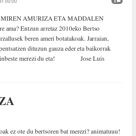
31 00:00
3
-MIREN AMURIZA ETA MADDALEN
e ama? Entzun arretaz 2010eko Bertso
allusek beren ameri botatakoak. Jarraian,
 pentsatzen dituzun gauza eder eta baikorrak
t, hainbeste merezi du eta! Jose Luis
ZA
oak ez ote du bertsoren bat merezi? animatuuu!