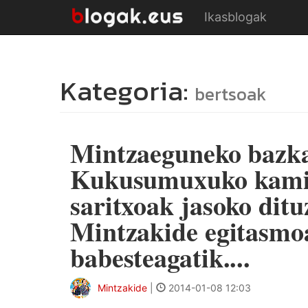
Ikasblogak
Kategoria:
bertsoak
Mintzaeguneko bazkar
Kukusumuxuko kamise
saritxoak jasoko ditu
Mintzakide egitasmoa
babesteagatik....
Mintzakide
|
2014-01-08 12:03