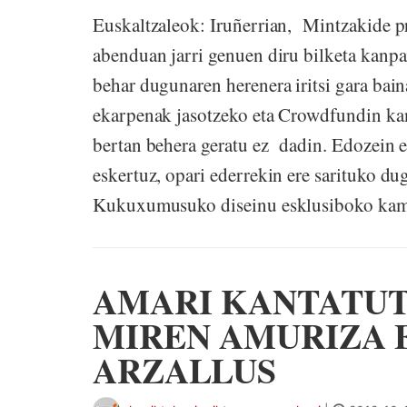
Euskaltzaleok: Iruñerrian, Mintzakide 
abenduan jarri genuen diru bilketa kanpa
behar dugunaren herenera iritsi gara bain
ekarpenak jasotzeko eta Crowdfundin ka
bertan behera geratu ez dadin. Edozein e
eskertuz, opari ederrekin ere sarituko d
Kukuxumusuko diseinu esklusiboko kamise
AMARI KANTATUT
MIREN AMURIZA 
ARZALLUS