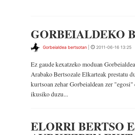
GORBEIALDEKO B
Gorbeialdea bertsotan
|
2011-06-16 13:25
Ez gaude kexatzeko moduan Gorbeialdean,
Arabako Bertsozale Elkarteak prestat
kurtsoan zehar Gorbeialdean zer "egosi" d
ikusiko duzu...
ELORRI BERTSO 