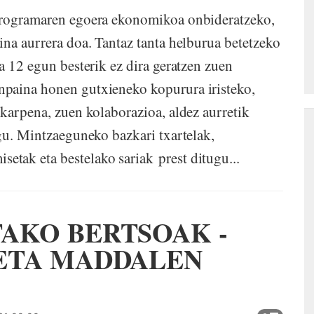
programaren egoera ekonomikoa onbideratzeko,
ina aurrera doa. Tantaz tanta helburua betetzeko
a 12 egun besterik ez dira geratzen zuen
npaina honen gutxieneko kopurura iristeko,
karpena, zuen kolaborazioa, aldez aurretik
ugu. Mintzaeguneko bazkari txartelak,
tak eta bestelako sariak prest ditugu...
AKO BERTSOAK -
ETA MADDALEN