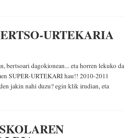
ERTSO-URTEKARIA
 bertsoari dagokionean... eta horren lekuko da
u duen SUPER-URTEKARI hau!! 2010-2011
en jakin nahi duzu? egin klik irudian, eta
ESKOLAREN