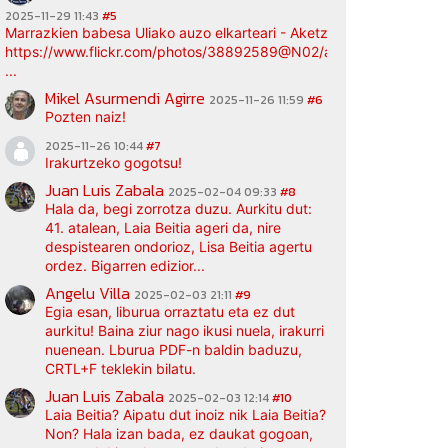
2025-11-29 11:43
#5
Marrazkien babesa Uliako auzo elkarteari - Aketz etxea (argazki bi
https://www.flickr.com/photos/38892589@N02/albums/72177720
...
Mikel Asurmendi Agirre
2025-11-26 11:59
#6
Pozten naiz!
2025-11-26 10:44
#7
Irakurtzeko gogotsu!
Juan Luis Zabala
2025-02-04 09:33
#8
Hala da, begi zorrotza duzu. Aurkitu dut:
41. atalean, Laia Beitia ageri da, nire
despistearen ondorioz, Lisa Beitia agertu
ordez. Bigarren edizior...
Angelu Villa
2025-02-03 21:11
#9
Egia esan, liburua orraztatu eta ez dut
aurkitu! Baina ziur nago ikusi nuela, irakurri
nuenean. Lburua PDF-n baldin baduzu,
CRTL+F teklekin bilatu.
Juan Luis Zabala
2025-02-03 12:14
#10
Laia Beitia? Aipatu dut inoiz nik Laia Beitia?
Non? Hala izan bada, ez daukat gogoan,