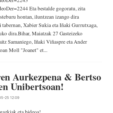
ideoDer=2243
deoDer=2244 Eta bestalde gogoratu, zita
asteburu hontan, iluntzean izango dira
 tabernan, Xabier Sukia eta Iñaki Gurrutxaga,
ituko dira.Bihar, Maiatzak 27 Gasteizeko
itz Samaniego, Iñaki Viñaspre eta Ander
oan Moll "Joanet" et...
aren Aurkezpena & Bertso
n Unibertsoan!
05-25 12:09
gazkiak eta bideoa!