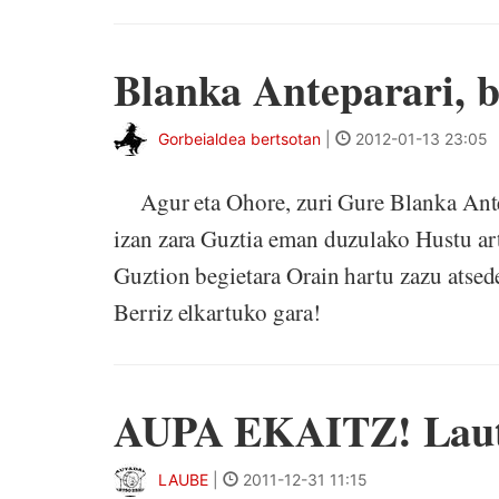
Blanka Anteparari, b
Gorbeialdea bertsotan
|
2012-01-13 23:05
Agur eta Ohore, zuri Gure Blanka Ante
izan zara Guztia eman duzulako Hustu ar
Guztion begietara Orain hartu zazu ats
Berriz elkartuko gara!
AUPA EKAITZ! Lauta
LAUBE
|
2011-12-31 11:15