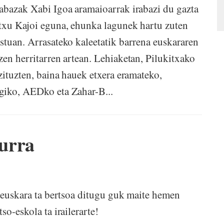
bazak Xabi Igoa aramaioarrak irabazi du gazta
txu Kajoi eguna, ehunka lagunek hartu zuten
stuan. Arrasateko kaleetatik barrena euskararen
zen herritarren artean. Lehiaketan, Pilukitxako
zituzten, baina hauek etxera eramateko,
giko, AEDko eta Zahar-B...
urra
e euskara ta bertsoa ditugu guk maite hemen
tso-eskola ta irailerarte!