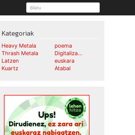
Kategoriak
Heavy Metala
poema
Thrash Metala
Digitaliza...
Latzen
euskara
Kuartz
Atabal