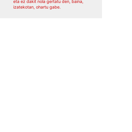
eta ez dakit nola gertatu den, baina,
izatekotan, ohartu gabe.