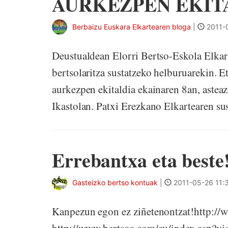
AURKEZPEN EKIT
Berbaizu Euskara Elkartearen bloga
|
2011-
Deustualdean Elorri Bertso-Eskola Elkart
bertsolaritza sustatzeko helburuarekin. 
aurkezpen ekitaldia ekainaren 8an, astea
Ikastolan. Patxi Erezkano Elkartearen sus
Errebantxa eta beste
Gasteizko bertso kontuak
|
2011-05-26 11:
Kanpezun egon ez ziñetenontzat!http:/