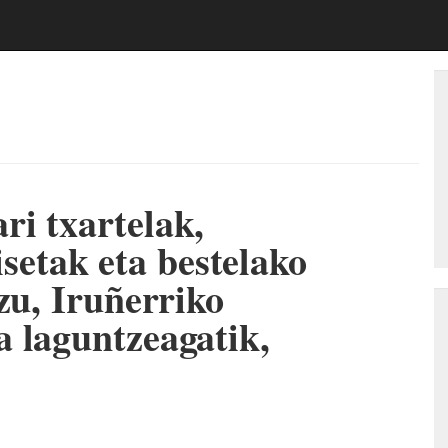
i txartelak,
tak eta bestelako
zu, Iruñerriko
 laguntzeagatik,