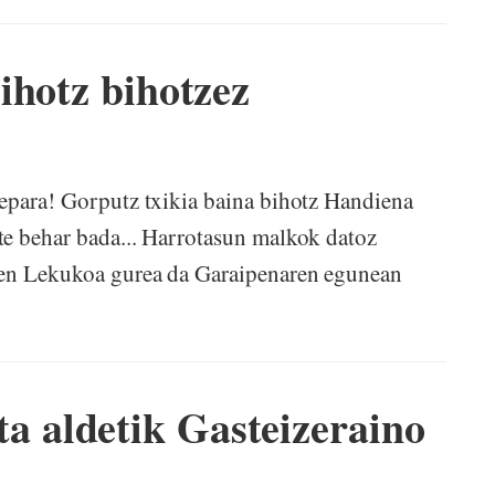
ihotz bihotzez
para! Gorputz txikia baina bihotz Handiena
te behar bada... Harrotasun malkok datoz
eden Lekukoa gurea da Garaipenaren egunean
 aldetik Gasteizeraino