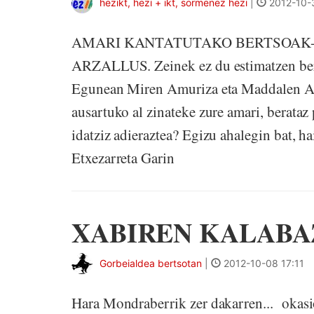
hezikt, hezi + ikt, sormenez hezi
|
2012-10-
AMARI KANTATUTAKO BERTSOAK
ARZALLUS. Zeinek ez du estimatzen ber
Egunean Miren Amuriza eta Maddalen Arz
ausartuko al zinateke zure amari, berataz
idatziz adieraztea? Egizu ahalegin ba
Etxezarreta Garin
XABIREN KALABA
Gorbeialdea bertsotan
|
2012-10-08 17:11
Hara Mondraberrik zer dakarren... okasi