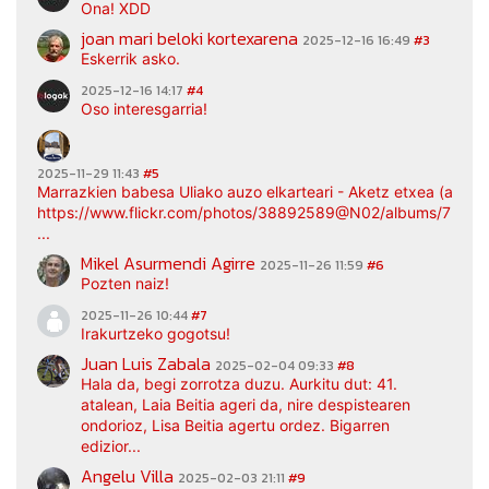
Ona! XDD
joan mari beloki kortexarena
2025-12-16 16:49
#3
Eskerrik asko.
2025-12-16 14:17
#4
Oso interesgarria!
2025-11-29 11:43
#5
Marrazkien babesa Uliako auzo elkarteari - Aketz etxea (argaz
https://www.flickr.com/photos/38892589@N02/albums/7217
...
Mikel Asurmendi Agirre
2025-11-26 11:59
#6
Pozten naiz!
2025-11-26 10:44
#7
Irakurtzeko gogotsu!
Juan Luis Zabala
2025-02-04 09:33
#8
Hala da, begi zorrotza duzu. Aurkitu dut: 41.
atalean, Laia Beitia ageri da, nire despistearen
ondorioz, Lisa Beitia agertu ordez. Bigarren
edizior...
Angelu Villa
2025-02-03 21:11
#9