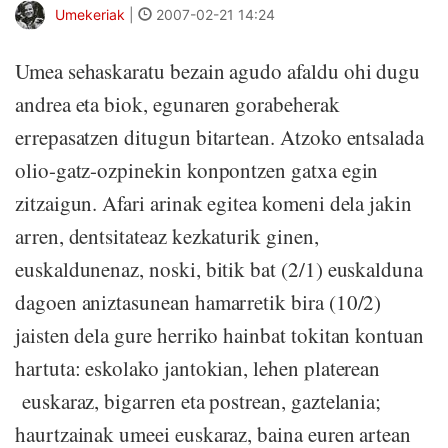
Umekeriak
|
2007-02-21 14:24
Umea sehaskaratu bezain agudo afaldu ohi dugu
andrea eta biok, egunaren gorabeherak
errepasatzen ditugun bitartean. Atzoko entsalada
olio-gatz-ozpinekin konpontzen gatxa egin
zitzaigun. Afari arinak egitea komeni dela jakin
arren, dentsitateaz kezkaturik ginen,
euskaldunenaz, noski, bitik bat (2/1) euskalduna
dagoen aniztasunean hamarretik bira (10/2)
jaisten dela gure herriko hainbat tokitan kontuan
hartuta: eskolako jantokian, lehen platerean
euskaraz, bigarren eta postrean, gaztelania;
haurtzainak umeei euskaraz, baina euren artean