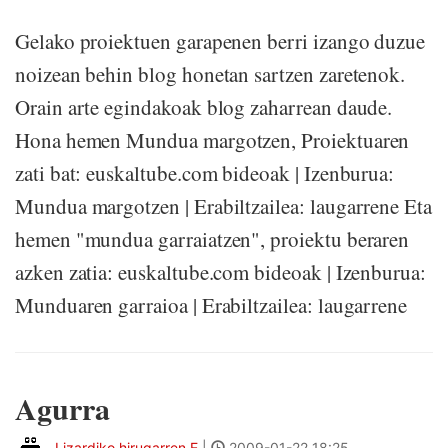
Gelako proiektuen garapenen berri izango duzue
noizean behin blog honetan sartzen zaretenok.
Orain arte egindakoak blog zaharrean daude.
Hona hemen Mundua margotzen, Proiektuaren
zati bat: euskaltube.com bideoak | Izenburua:
Mundua margotzen | Erabiltzailea: laugarrene Eta
hemen "mundua garraiatzen", proiektu beraren
azken zatia: euskaltube.com bideoak | Izenburua:
Munduaren garraioa | Erabiltzailea: laugarrene
Agurra
Lizardiko hirugarren E
|
2009-01-22 18:25