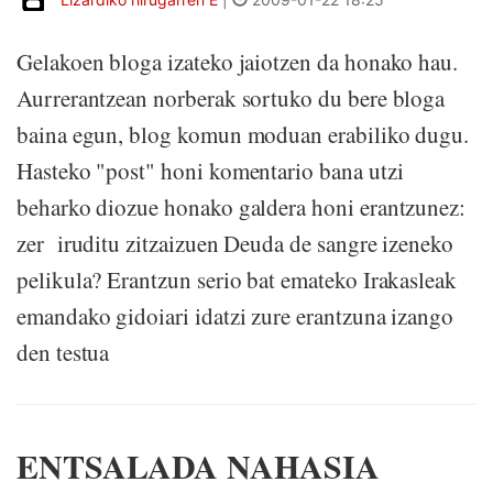
Gelakoen bloga izateko jaiotzen da honako hau.
Aurrerantzean norberak sortuko du bere bloga
baina egun, blog komun moduan erabiliko dugu.
Hasteko "post" honi komentario bana utzi
beharko diozue honako galdera honi erantzunez:
zer iruditu zitzaizuen Deuda de sangre izeneko
pelikula? Erantzun serio bat emateko Irakasleak
emandako gidoiari idatzi zure erantzuna izango
den testua
ENTSALADA NAHASIA