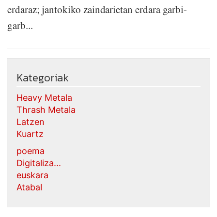
erdaraz; jantokiko zaindarietan erdara garbi-
garb...
Kategoriak
Heavy Metala
Thrash Metala
Latzen
Kuartz
poema
Digitaliza...
euskara
Atabal