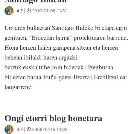
4.E
|
2010-01-08 11:31
Urriaren bukaeran Santiago Bideko bi etapa egin
genituen, "Bideetan barna" proiektuaren barruan.
Hona hemen haien garapena sitean eta hemen
behean ibilaldi haren argazki
batzuk.euskaltube.com bideoak | Izenburua:
bideetan barna-iruña-gares-lizarra | Erabiltzailea:
laugarrene
Ongi etorri blog honetara
4.E
|
2009-12-15 12:02