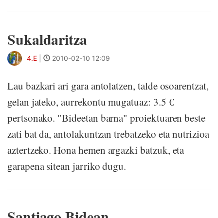
Sukaldaritza
4.E
|
2010-02-10 12:09
Lau bazkari ari gara antolatzen, talde osoarentzat,
gelan jateko, aurrekontu mugatuaz: 3.5 €
pertsonako. "Bideetan barna" proiektuaren beste
zati bat da, antolakuntzan trebatzeko eta nutrizioa
aztertzeko. Hona hemen argazki batzuk, eta
garapena sitean jarriko dugu.
Santiago Bidean