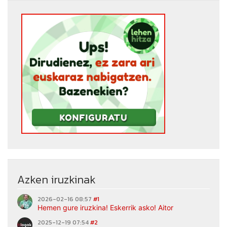
Azken iruzkinak
2026-02-16 08:57
#1
Hemen gure iruzkina! Eskerrik asko! Aitor
2025-12-19 07:54
#2