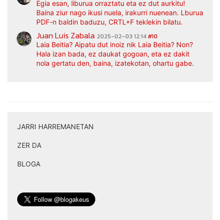
Egia esan, liburua orraztatu eta ez dut aurkitu!
Baina ziur nago ikusi nuela, irakurri nuenean. Lburua
PDF-n baldin baduzu, CRTL+F teklekin bilatu.
Juan Luis Zabala
2025-02-03 12:14
#10
Laia Beitia? Aipatu dut inoiz nik Laia Beitia? Non?
Hala izan bada, ez daukat gogoan, eta ez dakit
nola gertatu den, baina, izatekotan, ohartu gabe.
JARRI HARREMANETAN
|
ZER DA
|
BLOGA