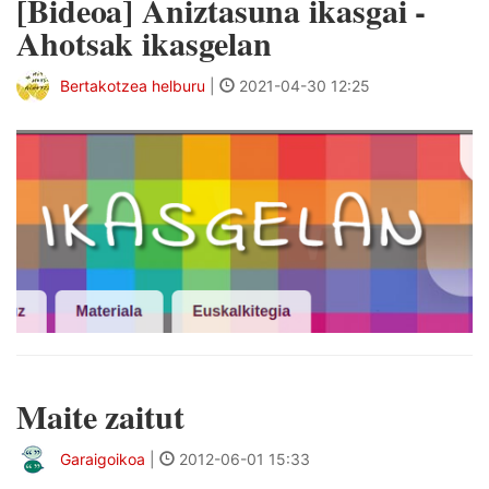
[Bideoa] Aniztasuna ikasgai -
Ahotsak ikasgelan
Bertakotzea helburu
|
2021-04-30 12:25
Maite zaitut
Garaigoikoa
|
2012-06-01 15:33