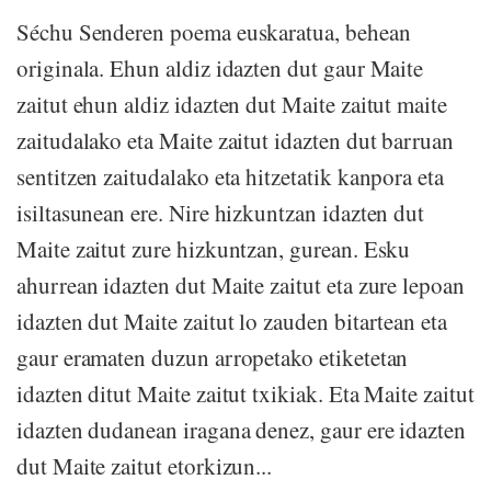
Séchu Senderen poema euskaratua, behean
originala. Ehun aldiz idazten dut gaur Maite
zaitut ehun aldiz idazten dut Maite zaitut maite
zaitudalako eta Maite zaitut idazten dut barruan
sentitzen zaitudalako eta hitzetatik kanpora eta
isiltasunean ere. Nire hizkuntzan idazten dut
Maite zaitut zure hizkuntzan, gurean. Esku
ahurrean idazten dut Maite zaitut eta zure lepoan
idazten dut Maite zaitut lo zauden bitartean eta
gaur eramaten duzun arropetako etiketetan
idazten ditut Maite zaitut txikiak. Eta Maite zaitut
idazten dudanean iragana denez, gaur ere idazten
dut Maite zaitut etorkizun...