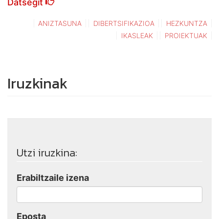
Datsegit
ANIZTASUNA
DIBERTSIFIKAZIOA
HEZKUNTZA
IKASLEAK
PROIEKTUAK
Iruzkinak
Utzi iruzkina:
Erabiltzaile izena
Eposta