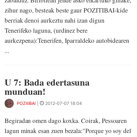
zabalduz. Biribilean jende asko elkartuko ginake,
zihur nago, besteak beste gaur POZITIBAI-kide
berriak denoi aurkeztu nahi izan digun
Tenerifeko laguna, (urdinez bere
aurkezpena):Tenerifen, Iparraldeko autobidearen
...
U 7: Bada edertasuna
munduan!
POZitiBAI
|
2012-07-07 18:04
Begiradan omen dago koxka. Coirak, Pessoaren
lagun minak esan zuen bezala:"Porque yo soy del