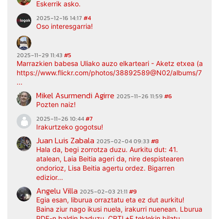
Eskerrik asko.
2025-12-16 14:17
#4
Oso interesgarria!
2025-11-29 11:43
#5
Marrazkien babesa Uliako auzo elkarteari - Aketz etxea (argaz
https://www.flickr.com/photos/38892589@N02/albums/7217
...
Mikel Asurmendi Agirre
2025-11-26 11:59
#6
Pozten naiz!
2025-11-26 10:44
#7
Irakurtzeko gogotsu!
Juan Luis Zabala
2025-02-04 09:33
#8
Hala da, begi zorrotza duzu. Aurkitu dut: 41.
atalean, Laia Beitia ageri da, nire despistearen
ondorioz, Lisa Beitia agertu ordez. Bigarren
edizior...
Angelu Villa
2025-02-03 21:11
#9
Egia esan, liburua orraztatu eta ez dut aurkitu!
Baina ziur nago ikusi nuela, irakurri nuenean. Lburua
PDF-n baldin baduzu, CRTL+F teklekin bilatu.