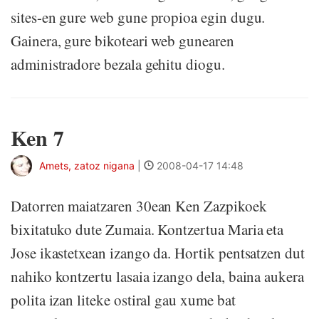
sites-en gure web gune propioa egin dugu.
Gainera, gure bikoteari web gunearen
administradore bezala gehitu diogu.
Ken 7
Amets, zatoz nigana
|
2008-04-17 14:48
Datorren maiatzaren 30ean Ken Zazpikoek
bixitatuko dute Zumaia. Kontzertua Maria eta
Jose ikastetxean izango da. Hortik pentsatzen dut
nahiko kontzertu lasaia izango dela, baina aukera
polita izan liteke ostiral gau xume bat