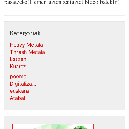
pasatzeko!Hemen uzten zaituztet bideo batekin!
Kategoriak
Heavy Metala
Thrash Metala
Latzen
Kuartz
poema
Digitaliza...
euskara
Atabal