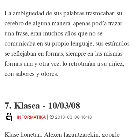
La ambiguedad de sus palabras trastocaban su
cerebro de alguna manera, apenas podía trazar
una frase, eran muchos años que no se
comunicaba en su propio lenguaje, sus estímulos
se reflejaban en formas, siempre en las mismas
formas una y otra vez, lo retrotraían a su niñez,
con sabores y olores.
7. Klasea - 10/03/08
INFORMATIKA
|
2010-03-08 18:18
Klase honetan, Alexen laguntzarekin, google