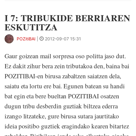
I 7: TRIBUKIDE BERRIAREN
ESKUTITZA
POZitiBAI
|
2012-09-07 15:31
Gaur goizean mail sorpresa oso politta jaso dut.
Ez dakit zihur bera zein tributakoa den, baina bai
POZITIBAI-en birusa zabaltzen saiatzen dela,
saiatu eta lortu ere bai. Egunen batean su handi
bat egin eta bere bueltan POZITIBAI osatzen
dugun tribu desberdin guztiak biltzea ederra
izango litzateke, gure birusa sutara jaurtitako
ideia positibo guztiek eragindako kearen bitartez