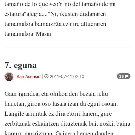
tamaño de lo que veoY no del tamaño de mi
estatura"alegia...."Ni, ikusten dudanaren
tamainakoa bainaizEta ez nire altueraren
tamainakoa"Masai
7. eguna
San Asensio
|
2011-07-11 02:10
35
Gaur igandea, eta ohikoa den bezala leku
hauetan, giroa oso lasaia izan da egun osoan.
Langile arruntak ez dira etorri lanera, gure
zerbitzuak eskaintzen dituztenak bai, noski, baina
kopuru murriztuan. Gainera hemen dauden