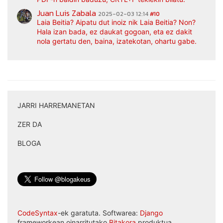
Juan Luis Zabala
2025-02-03 12:14
#10
Laia Beitia? Aipatu dut inoiz nik Laia Beitia? Non?
Hala izan bada, ez daukat gogoan, eta ez dakit
nola gertatu den, baina, izatekotan, ohartu gabe.
JARRI HARREMANETAN
|
ZER DA
|
BLOGA
CodeSyntax
-ek garatuta. Softwarea:
Django
frameworkean oinarritutako
Bitakora
produktua.