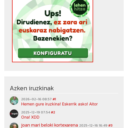
Azken iruzkinak
2026-02-16 08:57
#1
Hemen gure iruzkina! Eskerrik asko! Aitor
2025-12-19 07:54
#2
Ona! XDD
joan mari beloki kortexarena
2025-12-16 16:49
#3