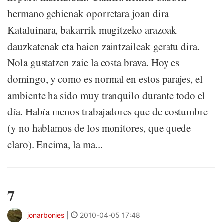
hermano gehienak oporretara joan dira
Kataluinara, bakarrik mugitzeko arazoak
dauzkatenak eta haien zaintzaileak geratu dira.
Nola gustatzen zaie la costa brava. Hoy es
domingo, y como es normal en estos parajes, el
ambiente ha sido muy tranquilo durante todo el
día. Había menos trabajadores que de costumbre
(y no hablamos de los monitores, que quede
claro). Encima, la ma...
7
jonarbonies
|
2010-04-05 17:48