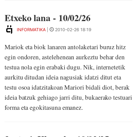
Etxeko lana - 10/02/26
INFORMATIKA
|
2010-02-26 18:19
Mariok eta biok lanaren antolaketari buruz hitz
egin ondoren, astelehenean aurkeztu behar den
testua nola egin erabaki dugu. Nik, internetetik
aurkitu ditudan ideia nagusiak idatzi ditut eta
testu osoa idatzitakoan Mariori bidali diot, berak
ideia batzuk gehiago jarri ditu, bukaerako testuari
forma eta egokitasuna emanez.