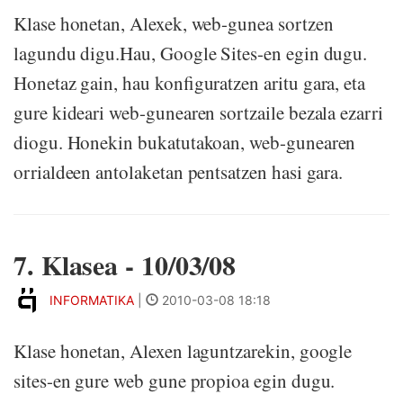
Klase honetan, Alexek, web-gunea sortzen
lagundu digu.Hau, Google Sites-en egin dugu.
Honetaz gain, hau konfiguratzen aritu gara, eta
gure kideari web-gunearen sortzaile bezala ezarri
diogu. Honekin bukatutakoan, web-gunearen
orrialdeen antolaketan pentsatzen hasi gara.
7. Klasea - 10/03/08
INFORMATIKA
|
2010-03-08 18:18
Klase honetan, Alexen laguntzarekin, google
sites-en gure web gune propioa egin dugu.