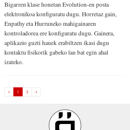
Bigarren klase honetan Evolution-en posta
elektronikoa konfiguratu dugu. Horretaz gain,
Enpathy eta Hurruneko mahigainaren
kontroladorea ere konfiguratu dugu. Gainera,
aplikazio guzti hauek erabiltzen ikasi dugu
kontaktu fisikorik gabeko lan bat egin ahal
izateko.
«
1
2
»