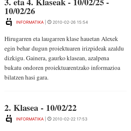
3. eta 4. Klaseak - 10/02/25 -
10/02/26
INFORMATIKA
|
2010-02-26 15:54
Hirugarren eta laugarren klase hauetan Alexek
egin behar dugun proiektuaren irizpideak azaldu
dizkigu. Gainera, gaurko klasean, azalpena
bukatu ondoren proiektuarentzako informazioa
bilatzen hasi gara.
2. Klasea - 10/02/22
INFORMATIKA
|
2010-02-22 17:53