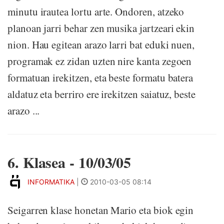
minutu irautea lortu arte. Ondoren, atzeko
planoan jarri behar zen musika jartzeari ekin
nion. Hau egitean arazo larri bat eduki nuen,
programak ez zidan uzten nire kanta zegoen
formatuan irekitzen, eta beste formatu batera
aldatuz eta berriro ere irekitzen saiatuz, beste
arazo ...
6. Klasea - 10/03/05
INFORMATIKA
|
2010-03-05 08:14
Seigarren klase honetan Mario eta biok egin