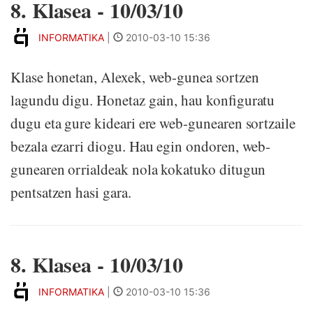
8. Klasea - 10/03/10
INFORMATIKA
|
2010-03-10 15:36
Klase honetan, Alexek, web-gunea sortzen
lagundu digu. Honetaz gain, hau konfiguratu
dugu eta gure kideari ere web-gunearen sortzaile
bezala ezarri diogu. Hau egin ondoren, web-
gunearen orrialdeak nola kokatuko ditugun
pentsatzen hasi gara.
8. Klasea - 10/03/10
INFORMATIKA
|
2010-03-10 15:36