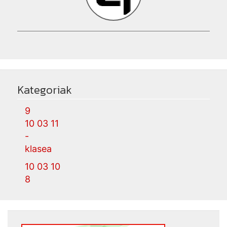
Kategoriak
9
10 03 11
-
klasea
10 03 10
8