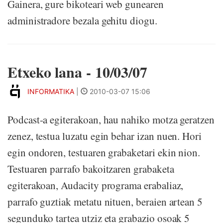
Gainera, gure bikoteari web gunearen
administradore bezala gehitu diogu.
Etxeko lana - 10/03/07
INFORMATIKA
|
2010-03-07 15:06
Podcast-a egiterakoan, hau nahiko motza geratzen
zenez, testua luzatu egin behar izan nuen. Hori
egin ondoren, testuaren grabaketari ekin nion.
Testuaren parrafo bakoitzaren grabaketa
egiterakoan, Audacity programa erabaliaz,
parrafo guztiak metatu nituen, beraien artean 5
segunduko tartea utziz eta grabazio osoak 5