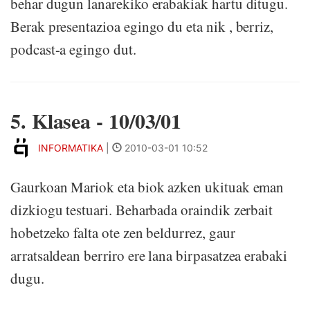
behar dugun lanarekiko erabakiak hartu ditugu.
Berak presentazioa egingo du eta nik , berriz,
podcast-a egingo dut.
5. Klasea - 10/03/01
INFORMATIKA
|
2010-03-01 10:52
Gaurkoan Mariok eta biok azken ukituak eman
dizkiogu testuari. Beharbada oraindik zerbait
hobetzeko falta ote zen beldurrez, gaur
arratsaldean berriro ere lana birpasatzea erabaki
dugu.