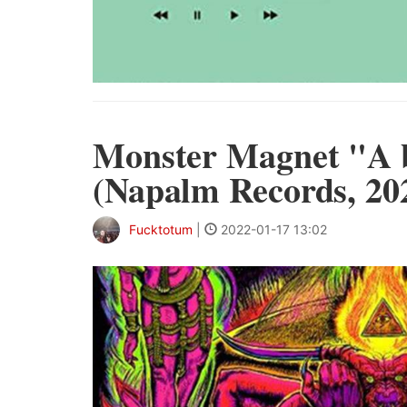
Monster Magnet "A b
(Napalm Records, 20
Fucktotum
|
2022-01-17 13:02