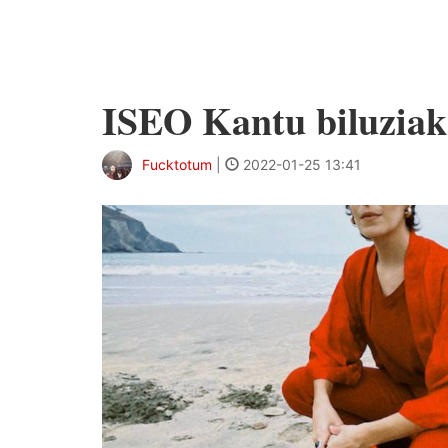
ISEO Kantu biluziak
Fucktotum
|
2022-01-25 13:41