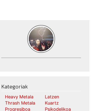
Kategoriak
Heavy Metala
Latzen
Thrash Metala
Kuartz
Progresiboa
Psikodelikoa