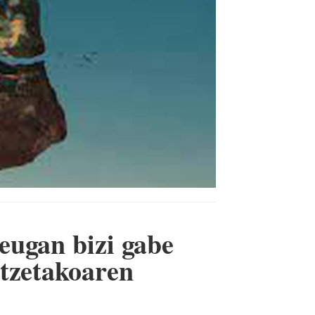
eugan bizi gabe
tzetakoaren