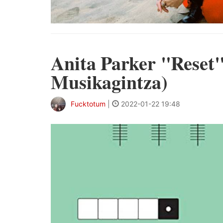
Anita Parker "Reset
Musikagintza)
Fucktotum
|
2022-01-22 19:48