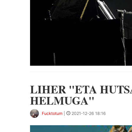
LIHER "ETA HUTS
HELMUGA"
Fucktotum
|
2021-12-26 18:16