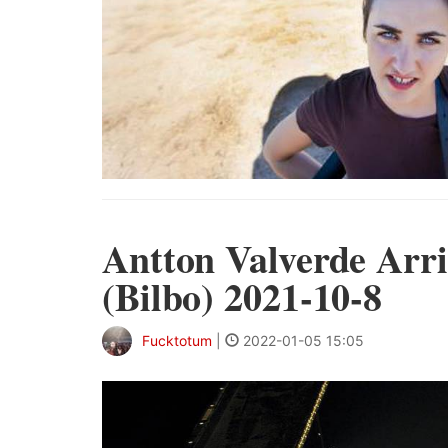
Antton Valverde Arr
(Bilbo) 2021-10-8
Fucktotum
|
2022-01-05 15:05