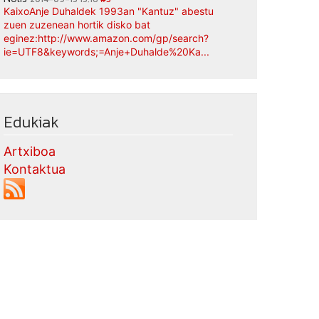
KaixoAnje Duhaldek 1993an "Kantuz" abestu
zuen zuzenean hortik disko bat
eginez:http://www.amazon.com/gp/search?
ie=UTF8&keywords;=Anje+Duhalde%20Ka...
Edukiak
Artxiboa
Kontaktua