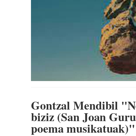
Gontzal Mendibil "N
biziz (San Joan Guru
poema musikatuak)"