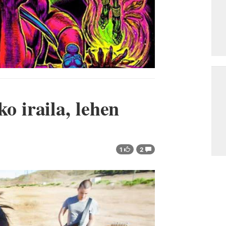
iraila, lehen
1
2