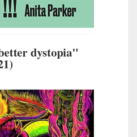
etter dystopia"
21)