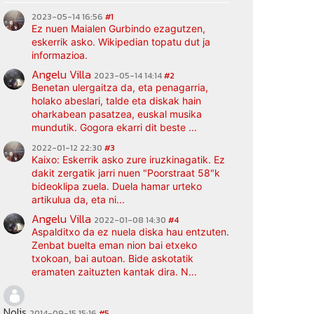
2023-05-14 16:56
#1
Ez nuen Maialen Gurbindo ezagutzen,
eskerrik asko. Wikipedian topatu dut ja
informazioa.
Angelu Villa
2023-05-14 14:14
#2
Benetan ulergaitza da, eta penagarria,
holako abeslari, talde eta diskak hain
oharkabean pasatzea, euskal musika
mundutik. Gogora ekarri dit beste ...
2022-01-12 22:30
#3
Kaixo: Eskerrik asko zure iruzkinagatik. Ez
dakit zergatik jarri nuen "Poorstraat 58"k
bideoklipa zuela. Duela hamar urteko
artikulua da, eta ni...
Angelu Villa
2022-01-08 14:30
#4
Aspalditxo da ez nuela diska hau entzuten.
Zenbat buelta eman nion bai etxeko
txokoan, bai autoan. Bide askotatik
eramaten zaituzten kantak dira. N...
Nolis
2014-09-15 15:16
#5