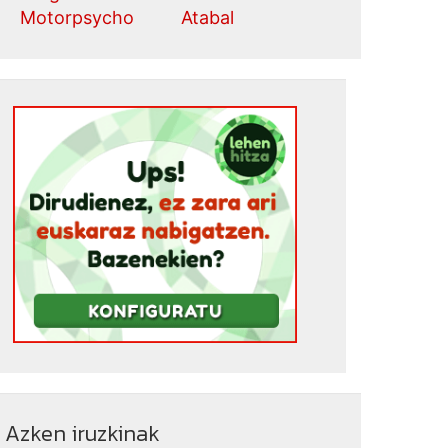
Motorpsycho
Atabal
Azken iruzkinak