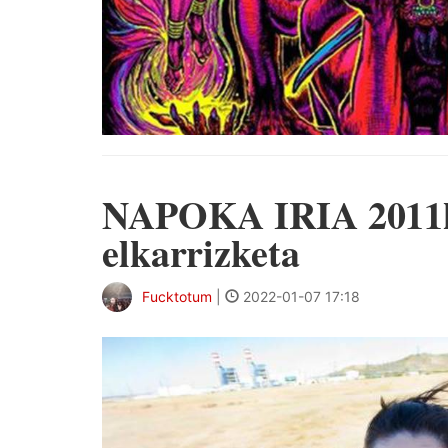
NAPOKA IRIA 2011ko 
elkarrizketa
Fucktotum
|
2022-01-07 17:18