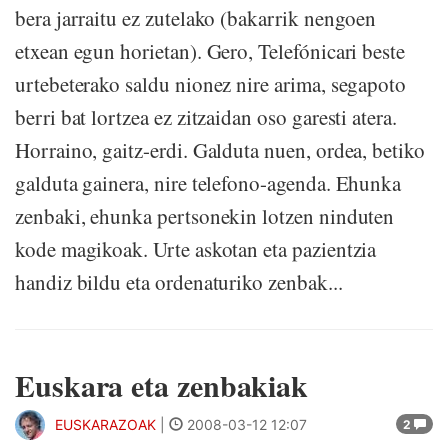
bera jarraitu ez zutelako (bakarrik nengoen
etxean egun horietan). Gero, Telefónicari beste
urtebeterako saldu nionez nire arima, segapoto
berri bat lortzea ez zitzaidan oso garesti atera.
Horraino, gaitz-erdi. Galduta nuen, ordea, betiko
galduta gainera, nire telefono-agenda. Ehunka
zenbaki, ehunka pertsonekin lotzen ninduten
kode magikoak. Urte askotan eta pazientzia
handiz bildu eta ordenaturiko zenbak...
Euskara eta zenbakiak
EUSKARAZOAK
|
2008-03-12 12:07
2