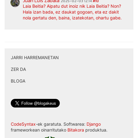
Juan Luis Zabala
2025-02-03 12:14
#10
Laia Beitia? Aipatu dut inoiz nik Laia Beitia? Non?
Hala izan bada, ez daukat gogoan, eta ez dakit
nola gertatu den, baina, izatekotan, ohartu gabe.
JARRI HARREMANETAN
|
ZER DA
|
BLOGA
CodeSyntax
-ek garatuta. Softwarea:
Django
frameworkean oinarritutako
Bitakora
produktua.