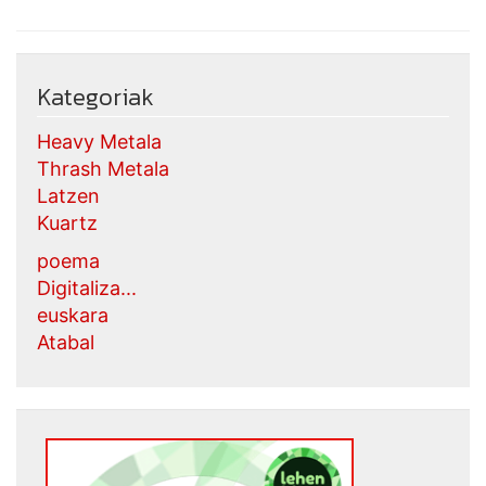
Kategoriak
Heavy Metala
Thrash Metala
Latzen
Kuartz
poema
Digitaliza...
euskara
Atabal