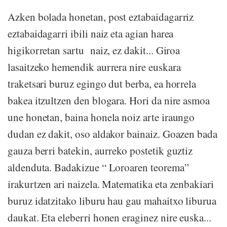
Azken bolada honetan, post eztabaidagarriz
eztabaidagarri ibili naiz eta agian harea
higikorretan sartu naiz, ez dakit... Giroa
lasaitzeko hemendik aurrera nire euskara
traketsari buruz egingo dut berba, ea horrela
bakea itzultzen den blogara. Hori da nire asmoa
une honetan, baina honela noiz arte iraungo
dudan ez dakit, oso aldakor bainaiz. Goazen bada
gauza berri batekin, aurreko postetik guztiz
aldenduta. Badakizue “ Loroaren teorema”
irakurtzen ari naizela. Matematika eta zenbakiari
buruz idatzitako liburu hau gau mahaitxo liburua
daukat. Eta eleberri honen eraginez nire euska...