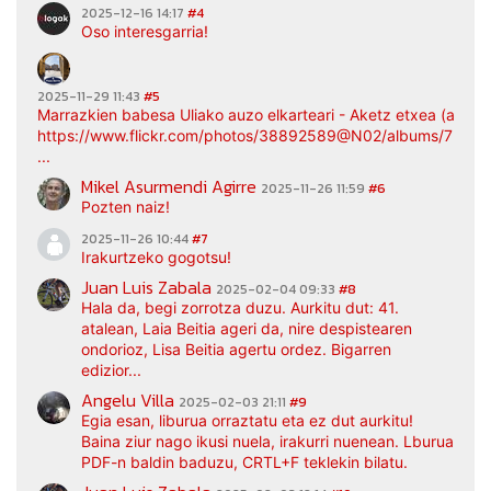
2025-12-16 14:17
#4
Oso interesgarria!
2025-11-29 11:43
#5
Marrazkien babesa Uliako auzo elkarteari - Aketz etxea (argaz
https://www.flickr.com/photos/38892589@N02/albums/7217
...
Mikel Asurmendi Agirre
2025-11-26 11:59
#6
Pozten naiz!
2025-11-26 10:44
#7
Irakurtzeko gogotsu!
Juan Luis Zabala
2025-02-04 09:33
#8
Hala da, begi zorrotza duzu. Aurkitu dut: 41.
atalean, Laia Beitia ageri da, nire despistearen
ondorioz, Lisa Beitia agertu ordez. Bigarren
edizior...
Angelu Villa
2025-02-03 21:11
#9
Egia esan, liburua orraztatu eta ez dut aurkitu!
Baina ziur nago ikusi nuela, irakurri nuenean. Lburua
PDF-n baldin baduzu, CRTL+F teklekin bilatu.