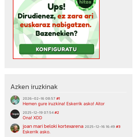
Azken iruzkinak
2026-02-16 08:57
#1
Hemen gure iruzkina! Eskerrik asko! Aitor
2025-12-19 07:54
#2
Ona! XDD
joan mari beloki kortexarena
2025-12-16 16:49
#3
Eskerrik asko.