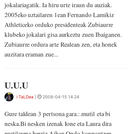
jokalariagatik. Ia hiru urte iraun du auziak.
2005eko uztailaren 1ean Fernando Lamikiz
Athleticeko orduko presidenteak Zubiaurre
klubeko jokalari gisa aurkeztu zuen Ibaiganen.
Zubiaurre ordura arte Realean zen, eta honek
auzitara eraman zue...
U.U.U
i TaLDea
|
2008-04-15 14:24
Gure taldean 3 pertsona gara.:.mutil eta bi
neska.Bi nesken izenak Ione eta Laura dira
mutilarena berriz Aihan.Ondo konpontzen