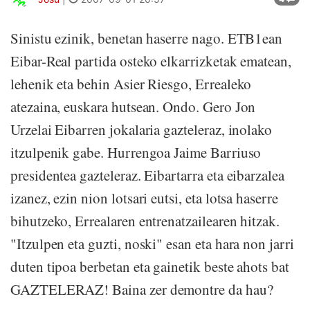
Sinistu ezinik, benetan haserre nago. ETB1ean
Eibar-Real partida osteko elkarrizketak ematean,
lehenik eta behin Asier Riesgo, Errealeko
atezaina, euskara hutsean. Ondo. Gero Jon
Urzelai Eibarren jokalaria gazteleraz, inolako
itzulpenik gabe. Hurrengoa Jaime Barriuso
presidentea gazteleraz. Eibartarra eta eibarzalea
izanez, ezin nion lotsari eutsi, eta lotsa haserre
bihutzeko, Errealaren entrenatzailearen hitzak.
"Itzulpen eta guzti, noski" esan eta hara non jarri
duten tipoa berbetan eta gainetik beste ahots bat
GAZTELERAZ! Baina zer demontre da hau?