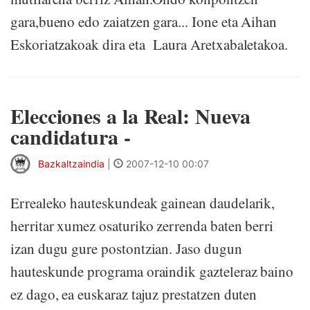
gara,bueno edo zaiatzen gara... Ione eta Aihan
Eskoriatzakoak dira eta Laura Aretxabaletakoa.
Elecciones a la Real: Nueva
candidatura -
Bazkaltzaindia
|
2007-12-10 00:07
Errealeko hauteskundeak gainean daudelarik,
herritar xumez osaturiko zerrenda baten berri
izan dugu gure postontzian. Jaso dugun
hauteskunde programa oraindik gazteleraz baino
ez dago, ea euskaraz tajuz prestatzen duten