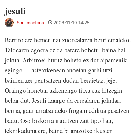
jesuli
Soni montana
|
2006-11-10 14:25
Berriro ere hemen nauzue realaren berri emateko.
Taldearen egoera ez da batere hobetu, baina bai
jokua. Arbitroei buruz hobeto ez dut aipamenik
egingo..... asteazkenean anoetan garbi utzi
bainien zer pentsatzen dudan beraietaz. jeje.
Oraingo honetan azkenengo fitxajeaz hitzegin
behar dut. Jesuli izango da errealaren jokalari
berria, gaur arratsaldeko froga medikua pasatzen
badu. Oso bizkorra iruditzen zait tipo hau,
teknikaduna ere, baina bi arazotxo ikusten