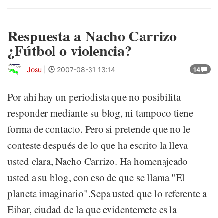
Respuesta a Nacho Carrizo
¿Fútbol o violencia?
Josu
|
2007-08-31 13:14
14
Por ahí hay un periodista que no posibilita
responder mediante su blog, ni tampoco tiene
forma de contacto. Pero si pretende que no le
conteste después de lo que ha escrito la lleva
usted clara, Nacho Carrizo. Ha homenajeado
usted a su blog, con eso de que se llama "El
planeta imaginario".Sepa usted que lo referente a
Eibar, ciudad de la que evidentemete es la