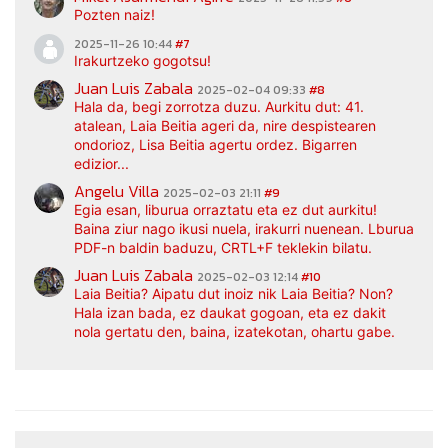
Pozten naiz!
2025-11-26 10:44
#7
Irakurtzeko gogotsu!
Juan Luis Zabala
2025-02-04 09:33
#8
Hala da, begi zorrotza duzu. Aurkitu dut: 41.
atalean, Laia Beitia ageri da, nire despistearen
ondorioz, Lisa Beitia agertu ordez. Bigarren
edizior...
Angelu Villa
2025-02-03 21:11
#9
Egia esan, liburua orraztatu eta ez dut aurkitu!
Baina ziur nago ikusi nuela, irakurri nuenean. Lburua
PDF-n baldin baduzu, CRTL+F teklekin bilatu.
Juan Luis Zabala
2025-02-03 12:14
#10
Laia Beitia? Aipatu dut inoiz nik Laia Beitia? Non?
Hala izan bada, ez daukat gogoan, eta ez dakit
nola gertatu den, baina, izatekotan, ohartu gabe.