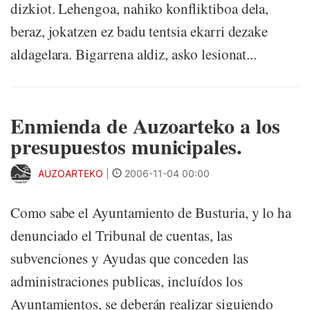
dizkiot. Lehengoa, nahiko konfliktiboa dela,
beraz, jokatzen ez badu tentsia ekarri dezake
aldagelara. Bigarrena aldiz, asko lesionat...
Enmienda de Auzoarteko a los
presupuestos municipales.
AUZOARTEKO
|
2006-11-04 00:00
Como sabe el Ayuntamiento de Busturia, y lo ha
denunciado el Tribunal de cuentas, las
subvenciones y Ayudas que conceden las
administraciones publicas, incluídos los
Ayuntamientos, se deberán realizar siguiendo