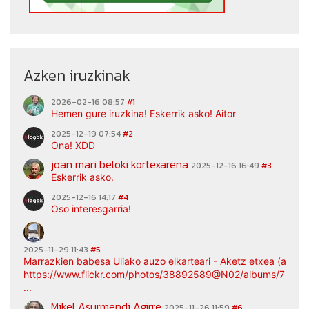
Azken iruzkinak
2026-02-16 08:57
#1
Hemen gure iruzkina! Eskerrik asko! Aitor
2025-12-19 07:54
#2
Ona! XDD
joan mari beloki kortexarena
2025-12-16 16:49
#3
Eskerrik asko.
2025-12-16 14:17
#4
Oso interesgarria!
2025-11-29 11:43
#5
Marrazkien babesa Uliako auzo elkarteari - Aketz etxea (argaz
https://www.flickr.com/photos/38892589@N02/albums/7217
...
Mikel Asurmendi Agirre
2025-11-26 11:59
#6