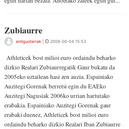
egun hartan bezala. Anoetako zaleek egun gut...
Zubiaurre
antiguotarrak
|
2008-06-04 15:53
Athleticek bost milioi euro ordaindu beharko
dizkio Realari Zubiaurregatik Gaur bukatu da
2005eko uztailean hasi zen auzia. Espainiako
Auzitegi Gorenak berretsi egin du EAEko
Auzitegi Nagusiak 2006ko urrian hartutako
erabakia. Espainiako Auzitegi Gorenak gaur
erabaki duenez, Athleticek bost milioi euro
ordaindu beharko dizkio Realari Iban Zubiaurre