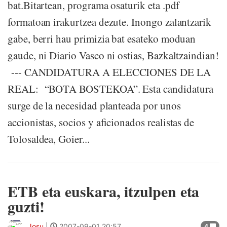
bat.Bitartean, programa osaturik eta .pdf
formatoan irakurtzea dezute. Inongo zalantzarik
gabe, berri hau primizia bat esateko moduan
gaude, ni Diario Vasco ni ostias, Bazkaltzaindian!
--- CANDIDATURA A ELECCIONES DE LA
REAL: “BOTA BOSTEKOA”. Esta candidatura
surge de la necesidad planteada por unos
accionistas, socios y aficionados realistas de
Tolosaldea, Goier...
ETB eta euskara, itzulpen eta
guzti!
Josu
|
2007-09-01 20:57
4