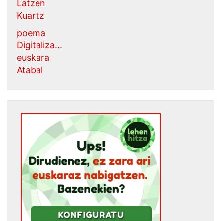
Latzen
Kuartz
poema
Digitaliza...
euskara
Atabal