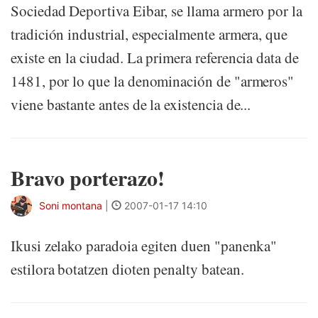
Sociedad Deportiva Eibar, se llama armero por la
tradición industrial, especialmente armera, que
existe en la ciudad. La primera referencia data de
1481, por lo que la denominación de "armeros"
viene bastante antes de la existencia de...
Bravo porterazo!
Soni montana
|
2007-01-17 14:10
Ikusi zelako paradoia egiten duen "panenka"
estilora botatzen dioten penalty batean.