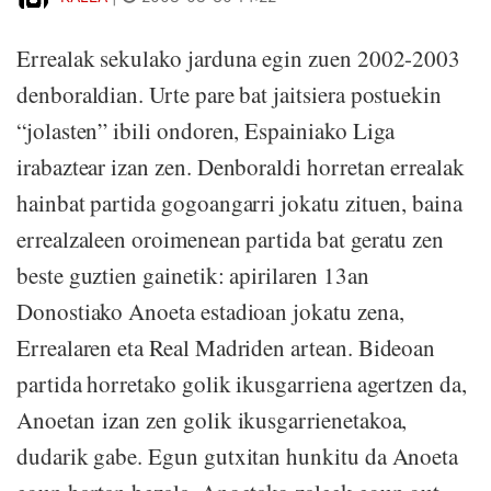
Errealak sekulako jarduna egin zuen 2002-2003
denboraldian. Urte pare bat jaitsiera postuekin
“jolasten” ibili ondoren, Espainiako Liga
irabaztear izan zen. Denboraldi horretan errealak
hainbat partida gogoangarri jokatu zituen, baina
errealzaleen oroimenean partida bat geratu zen
beste guztien gainetik: apirilaren 13an
Donostiako Anoeta estadioan jokatu zena,
Errealaren eta Real Madriden artean. Bideoan
partida horretako golik ikusgarriena agertzen da,
Anoetan izan zen golik ikusgarrienetakoa,
dudarik gabe. Egun gutxitan hunkitu da Anoeta