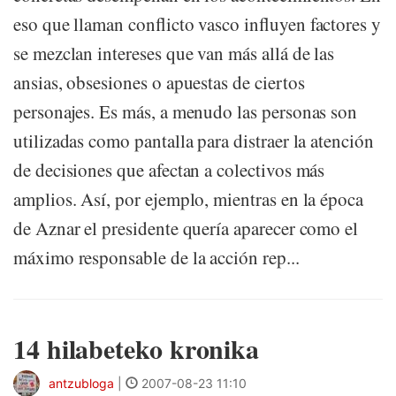
eso que llaman conflicto vasco influyen factores y
se mezclan intereses que van más allá de las
ansias, obsesiones o apuestas de ciertos
personajes. Es más, a menudo las personas son
utilizadas como pantalla para distraer la atención
de decisiones que afectan a colectivos más
amplios. Así, por ejemplo, mientras en la época
de Aznar el presidente quería aparecer como el
máximo responsable de la acción rep...
14 hilabeteko kronika
antzubloga
|
2007-08-23 11:10