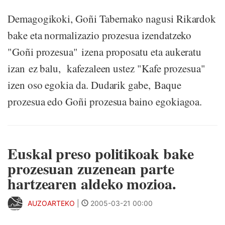
Demagogikoki, Goñi Tabernako nagusi Rikardok
bake eta normalizazio prozesua izendatzeko
"Goñi prozesua" izena proposatu eta aukeratu
izan ez balu, kafezaleen ustez "Kafe prozesua"
izen oso egokia da. Dudarik gabe, Baque
prozesua edo Goñi prozesua baino egokiagoa.
Euskal preso politikoak bake
prozesuan zuzenean parte
hartzearen aldeko mozioa.
AUZOARTEKO
|
2005-03-21 00:00