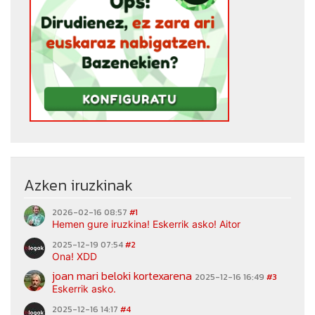
Azken iruzkinak
2026-02-16 08:57
#1
Hemen gure iruzkina! Eskerrik asko! Aitor
2025-12-19 07:54
#2
Ona! XDD
joan mari beloki kortexarena
2025-12-16 16:49
#3
Eskerrik asko.
2025-12-16 14:17
#4