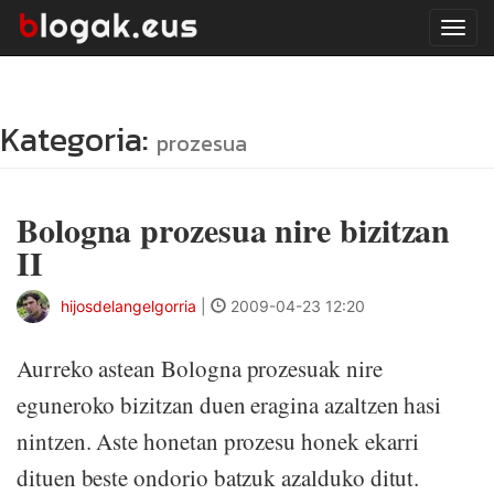
Tog
navi
Kategoria:
prozesua
Bologna prozesua nire bizitzan
II
hijosdelangelgorria
|
2009-04-23 12:20
Aurreko astean Bologna prozesuak nire
eguneroko bizitzan duen eragina azaltzen hasi
nintzen. Aste honetan prozesu honek ekarri
dituen beste ondorio batzuk azalduko ditut.