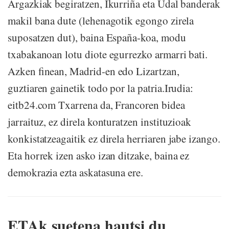
Argazkiak begiratzen, Ikurriña eta Udal banderak
makil bana dute (lehenagotik egongo zirela
suposatzen dut), baina España-koa, modu
txabakanoan lotu diote egurrezko armarri bati.
Azken finean, Madrid-en edo Lizartzan,
guztiaren gainetik todo por la patria.Irudia:
eitb24.com Txarrena da, Francoren bidea
jarraituz, ez direla konturatzen instituzioak
konkistatzeagaitik ez direla herriaren jabe izango.
Eta horrek izen asko izan ditzake, baina ez
demokrazia ezta askatasuna ere.
ETAk suetena hautsi du