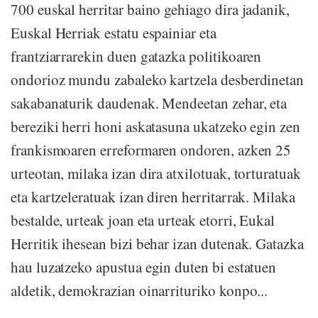
700 euskal herritar baino gehiago dira jadanik,
Euskal Herriak estatu espainiar eta
frantziarrarekin duen gatazka politikoaren
ondorioz mundu zabaleko kartzela desberdinetan
sakabanaturik daudenak. Mendeetan zehar, eta
bereziki herri honi askatasuna ukatzeko egin zen
frankismoaren erreformaren ondoren, azken 25
urteotan, milaka izan dira atxilotuak, torturatuak
eta kartzeleratuak izan diren herritarrak. Milaka
bestalde, urteak joan eta urteak etorri, Eukal
Herritik ihesean bizi behar izan dutenak. Gatazka
hau luzatzeko apustua egin duten bi estatuen
aldetik, demokrazian oinarrituriko konpo...