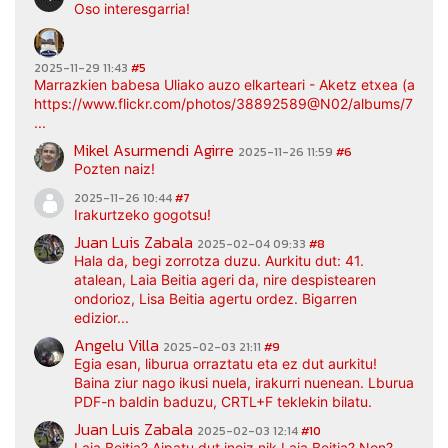
Oso interesgarria!
2025-11-29 11:43
#5
Marrazkien babesa Uliako auzo elkarteari - Aketz etxea (argaz
https://www.flickr.com/photos/38892589@N02/albums/7217
...
Mikel Asurmendi Agirre
2025-11-26 11:59
#6
Pozten naiz!
2025-11-26 10:44
#7
Irakurtzeko gogotsu!
Juan Luis Zabala
2025-02-04 09:33
#8
Hala da, begi zorrotza duzu. Aurkitu dut: 41.
atalean, Laia Beitia ageri da, nire despistearen
ondorioz, Lisa Beitia agertu ordez. Bigarren
edizior...
Angelu Villa
2025-02-03 21:11
#9
Egia esan, liburua orraztatu eta ez dut aurkitu!
Baina ziur nago ikusi nuela, irakurri nuenean. Lburua
PDF-n baldin baduzu, CRTL+F teklekin bilatu.
Juan Luis Zabala
2025-02-03 12:14
#10
Laia Beitia? Aipatu dut inoiz nik Laia Beitia? Non?