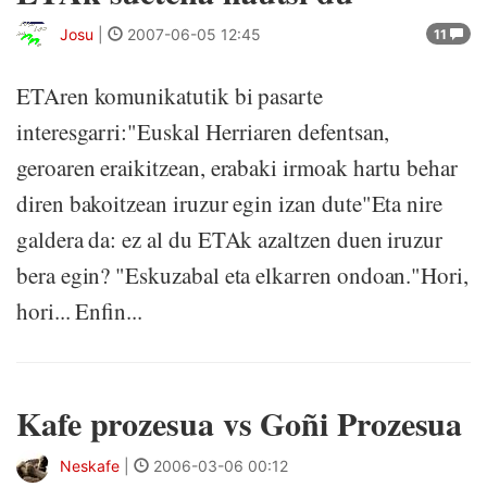
Josu
|
2007-06-05 12:45
11
ETAren komunikatutik bi pasarte
interesgarri:"Euskal Herriaren defentsan,
geroaren eraikitzean, erabaki irmoak hartu behar
diren bakoitzean iruzur egin izan dute"Eta nire
galdera da: ez al du ETAk azaltzen duen iruzur
bera egin? "Eskuzabal eta elkarren ondoan."Hori,
hori... Enfin...
Kafe prozesua vs Goñi Prozesua
Neskafe
|
2006-03-06 00:12