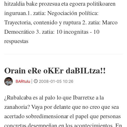
hitzaldia bake prozesua eta egoera politikoaren
inguruan.1. zatia: Negociación política:
Trayectoria, contenido y ruptura 2. zatia: Marco
Democrático 3. zatia: 10 incognitas - 10
respuestas
Orain eRe oKEr daBILtza!!
BARtulu
|
2008-01-05 10:26
¿Rubalcaba es al palo lo que Ibarretxe a la
zanahoria? Vaya por delante que no creo que sea
acertado sobredimensionar el papel que personas
concretas desempeñan en los acontecimientos. En