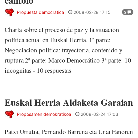
cambio
Propuesta democratica
|
2008-02-28 17:15
2
Charla sobre el proceso de paz y la situación
política actual en Euskal Herria. 1ª parte:
Negociacion politica: trayectoria, contenido y
ruptura 2ª parte: Marco Democrático 3ª parte: 10
incognitas - 10 respuestas
Euskal Herria Aldaketa Garaian
Proposamen demokratikoa
|
2008-02-24 17:03
Patxi Urrutia, Pernando Barrena eta Unai Fanoren