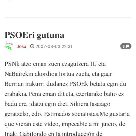
PSOEri gutuna
Josu
|
2007-08-03 22:31
3
PSNk atzo eman zuen ezagutzera IU eta
NaBairekin akordioa lortua zuela, eta gaur
Berrian irakurri dudanez PSOEk betatu egin du
erabakia. Pena eman dit eta, ezertarako balio ez
badu ere, idatzi egin diet. Sikiera lasaiago
geratzeko, edo. Estimados socialistas,Me gustaría
que vieran este vídeo, impecable a mi juicio, de
Iñaki Gabilondo en la introducción de