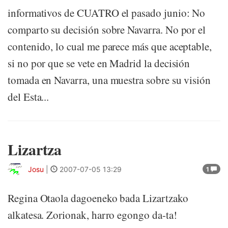
informativos de CUATRO el pasado junio: No
comparto su decisión sobre Navarra. No por el
contenido, lo cual me parece más que aceptable,
si no por que se vete en Madrid la decisión
tomada en Navarra, una muestra sobre su visión
del Esta...
Lizartza
Josu
|
2007-07-05 13:29
1
Regina Otaola dagoeneko bada Lizartzako
alkatesa. Zorionak, harro egongo da-ta!