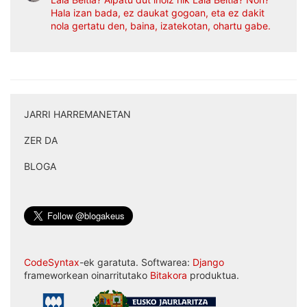
Hala izan bada, ez daukat gogoan, eta ez dakit
nola gertatu den, baina, izatekotan, ohartu gabe.
JARRI HARREMANETAN
|
ZER DA
|
BLOGA
CodeSyntax
-ek garatuta. Softwarea:
Django
frameworkean oinarritutako
Bitakora
produktua.