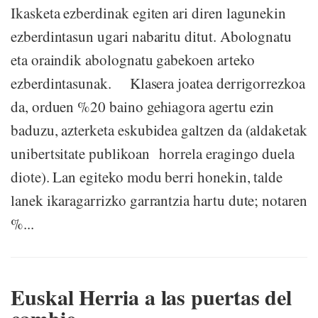
Ikasketa ezberdinak egiten ari diren lagunekin
ezberdintasun ugari nabaritu ditut. Abolognatu
eta oraindik abolognatu gabekoen arteko
ezberdintasunak. Klasera joatea derrigorrezkoa
da, orduen %20 baino gehiagora agertu ezin
baduzu, azterketa eskubidea galtzen da (aldaketak
unibertsitate publikoan horrela eragingo duela
diote). Lan egiteko modu berri honekin, talde
lanek ikaragarrizko garrantzia hartu dute; notaren
%...
Euskal Herria a las puertas del