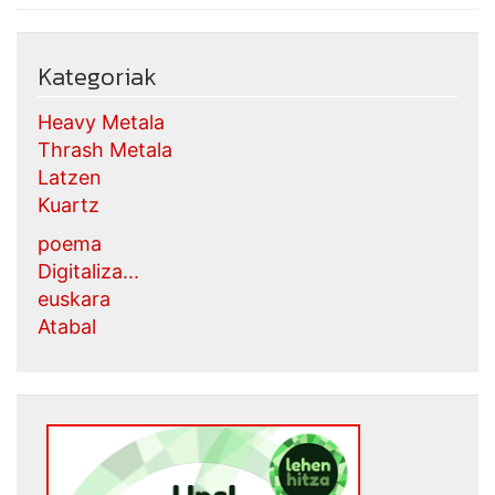
Kategoriak
Heavy Metala
Thrash Metala
Latzen
Kuartz
poema
Digitaliza...
euskara
Atabal