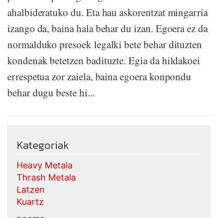
ahalbideratuko du. Eta hau askorentzat mingarria
izango da, baina hala behar du izan. Egoera ez da
normalduko presoek legalki bete behar dituzten
kondenak betetzen badituzte. Egia da hildakoei
errespetua zor zaiela, baina egoera konpondu
behar dugu beste hi...
Kategoriak
Heavy Metala
Thrash Metala
Latzen
Kuartz