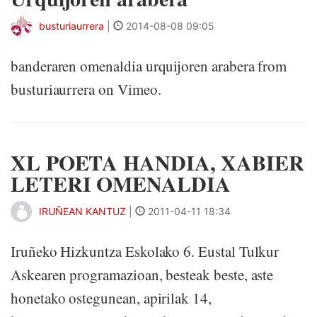
busturiaurrera
|
2014-08-08 09:05
banderaren omenaldia urquijoren arabera from
busturiaurrera on Vimeo.
XL POETA HANDIA, XABIER
LETERI OMENALDIA
IRUÑEAN KANTUZ
|
2011-04-11 18:34
Iruñeko Hizkuntza Eskolako 6. Eustal Tulkur
Askearen programazioan, besteak beste, aste
honetako ostegunean, apirilak 14,