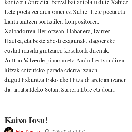
kontzertu/errezital berezi bat antolatu dute Xabier
Lete poeta zenaren omenez.Xabier Lete poeta eta
kanta anitzen sortzailea, konpositorea,
Xalbadorren Heriotzean, Habanera, Izarren
Hautsa, eta beste abesti ezagunak, dagoeneko
euskal musikagintzaren klasikoak direnak.
Antton Valverde pianoan eta Andu Lertxundiren
hitzak entzuteko parada ederra izanen
dugu.Hizkuntza Eskolako Hitzaldi aretoan izanen
da, arratsaldeko 8etan. Sarrera libre eta doan.
Kaixo Iosu!
Mari Domingi
|
2008-05-15 14:21