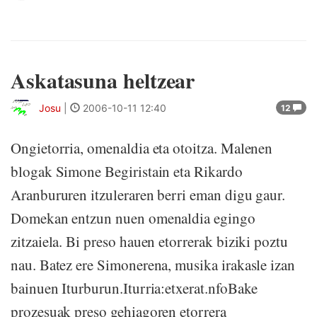
Askatasuna heltzear
Josu
|
2006-10-11 12:40
12
Ongietorria, omenaldia eta otoitza. Malenen
blogak Simone Begiristain eta Rikardo
Aranbururen itzuleraren berri eman digu gaur.
Domekan entzun nuen omenaldia egingo
zitzaiela. Bi preso hauen etorrerak biziki poztu
nau. Batez ere Simonerena, musika irakasle izan
bainuen Iturburun.Iturria:etxerat.nfoBake
prozesuak preso gehiagoren etorrera