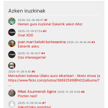
Azken iruzkinak
2026-02-16 08:57
#1
Hemen gure iruzkina! Eskerrik asko! Aitor
2025-12-19 07:54
#2
Ona! XDD
joan mari beloki kortexarena
2025-12-16 16:49
#3
Eskerrik asko.
2025-12-16 14:17
#4
Oso interesgarria!
2025-11-29 11:43
#5
Marrazkien babesa Uliako auzo elkarteari - Aketz etxea (argaz
https://www.flickr.com/photos/38892589@N02/albums/7217
...
Mikel Asurmendi Agirre
2025-11-26 11:59
#6
Pozten naiz!
2025-11-26 10:44
#7
Irakurtzeko gogotsu!