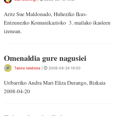
Aritz Sue Maldonado, Huheziko Ikus-
Entzunezko Komunikazioko 3. mailako ikasleen
izenean.
Omenaldia gure nagusiei
Tabira telebista
|
2008-04-24 19:50
Uribarriko Andra Mari Eliza Durango, Bizkaia
2008-04-20