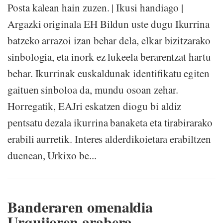
Posta kalean hain zuzen. | Ikusi handiago |
Argazki originala EH Bildun uste dugu Ikurrina
batzeko arrazoi izan behar dela, elkar bizitzarako
sinbologia, eta inork ez lukeela berarentzat hartu
behar. Ikurrinak euskaldunak identifikatu egiten
gaituen sinboloa da, mundu osoan zehar.
Horregatik, EAJri eskatzen diogu bi aldiz
pentsatu dezala ikurrina banaketa eta tirabirarako
erabili aurretik. Interes alderdikoietara erabiltzen
duenean, Urkixo be...
Banderaren omenaldia
Urquijoren arabera