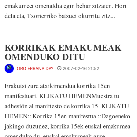
emakumeei omenaldia egin behar zitzaien. Hori
dela eta, Txorierriko batzuei okurritu zitz...
KORRIKAK EMAKUMEAK
OMENDUKO DITU
ORO ERRANA DA?
|
2007-02-16 21:52
Erakutsi zure atxikimendua korrika 15en
manifestuari. KLIKATU HEMENMuestra tu
adhesión al manifiesto de korrika 15. KLIKATU
HEMEN:: Korrika 15en manifestua ::Dagoeneko
jakingo duzunez, korrika 15ek euskal emakumea
omenduko du, euskal emakumeak gure