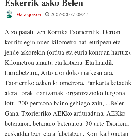
Eskerrik asko Belen
Garaigoikoa
|
2007-03-27 09:47
Atzo pasatu zen Korrika Txorierritik. Derion
korritu egin nuen kilometro bat, euripean eta
jende askorekin (ordua eta euria kontuan hartuz).
Kilometroa amaitu eta kotxera. Eta handik
Larrabetzura, Artola ondoko markesinara.
Txorierriko azken kilometrora. Pankarta kotxetik
atera, lorak, dantzariak, organizazioko furgona
lotu, 200 pertsona baino gehiago zain, ...Belen
Gana, Txorierriko AEKko arduraduna, AEKko
beteranoa, beterano-beteranoa. 30 urte Txorierri
euskalduntzen eta alfabetatzen. Korrika honetan