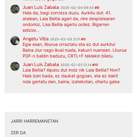
Juan Luis Zabala
2025-02-04 09:33
#8
Hala da, begi zorrotza duzu. Aurkitu dut: 41.
atalean, Laia Beitia ageri da, nire despistearen
ondorioz, Lisa Beitia agertu ordez. Bigarren
edizior...
Angelu Villa
2025-02-03 21:11
#9
Egia esan, liburua orraztatu eta ez dut aurkitu!
Baina ziur nago ikusi nuela, irakurri nuenean. Lburua
PDF-n baldin baduzu, CRTL+F teklekin bilatu.
Juan Luis Zabala
2025-02-03 12:14
#10
Laia Beitia? Aipatu dut inoiz nik Laia Beitia? Non?
Hala izan bada, ez daukat gogoan, eta ez dakit
nola gertatu den, baina, izatekotan, ohartu gabe.
JARRI HARREMANETAN
|
ZER DA