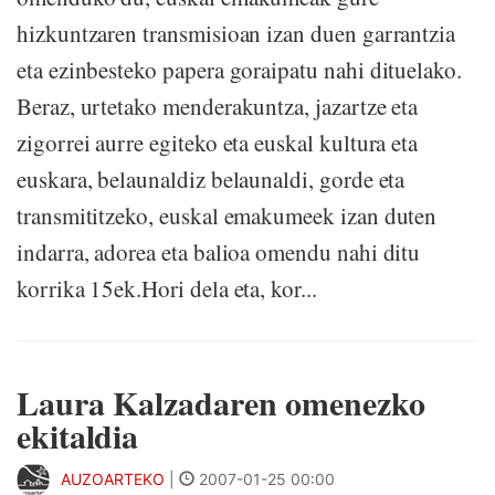
hizkuntzaren transmisioan izan duen garrantzia
eta ezinbesteko papera goraipatu nahi dituelako.
Beraz, urtetako menderakuntza, jazartze eta
zigorrei aurre egiteko eta euskal kultura eta
euskara, belaunaldiz belaunaldi, gorde eta
transmititzeko, euskal emakumeek izan duten
indarra, adorea eta balioa omendu nahi ditu
korrika 15ek.Hori dela eta, kor...
Laura Kalzadaren omenezko
ekitaldia
AUZOARTEKO
|
2007-01-25 00:00