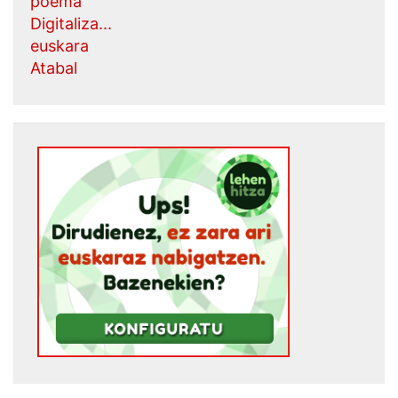
poema
Digitaliza...
euskara
Atabal