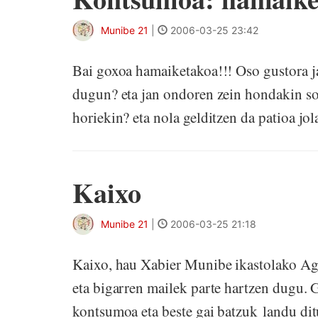
Munibe 21
|
2006-03-25 23:42
Bai goxoa hamaiketakoa!!! Oso gustora ja
dugun? eta jan ondoren zein hondakin s
horiekin? eta nola gelditzen da patioa
Kaixo
Munibe 21
|
2006-03-25 21:18
Kaixo, hau Xabier Munibe ikastolako Ag
eta bigarren mailek parte hartzen dugu. 
kontsumoa eta beste gai batzuk landu 