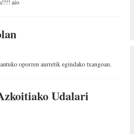
!!!! aio
olan
antuko oporren aurretik egindako txangoan.
Azkoitiako Udalari