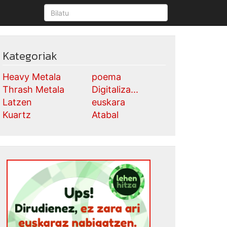
Kategoriak
Heavy Metala
poema
Thrash Metala
Digitaliza...
Latzen
euskara
Kuartz
Atabal