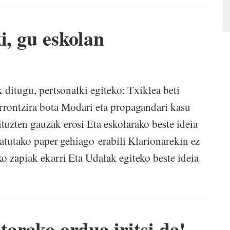
i, gu eskolan
 ditugu, pertsonalki egiteko: Txiklea beti
rrontzira bota Modari eta propagandari kasu
uzten gauzak erosi Eta eskolarako beste ideia
klatutako paper gehiago erabili Klarionarekin ez
o zapiak ekarri Eta Udalak egiteko beste ideia
rako ordua iritsi da!