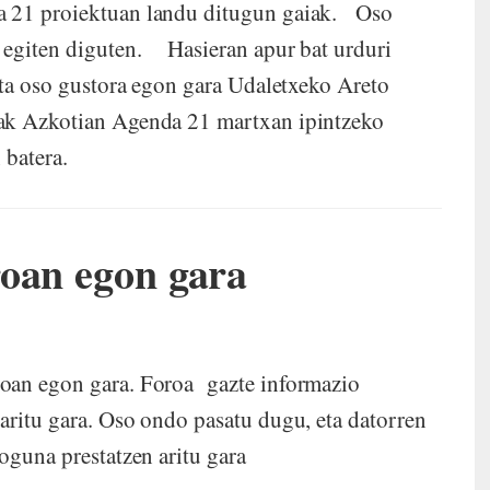
a 21 proiektuan landu ditugun gaiak. Oso
 egiten diguten. Hasieran apur bat urduri
eta oso gustora egon gara Udaletxeko Areto
ak Azkotian Agenda 21 martxan ipintzeko
 batera.
roan egon gara
roan egon gara. Foroa gazte informazio
aritu gara. Oso ondo pasatu dugu, eta datorren
ioguna prestatzen aritu gara