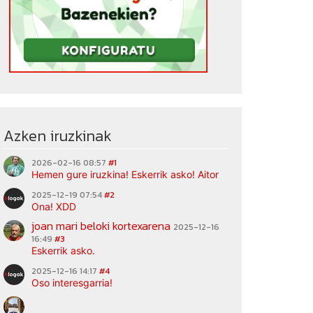
Azken iruzkinak
2026-02-16 08:57
#1
Hemen gure iruzkina! Eskerrik asko! Aitor
2025-12-19 07:54
#2
Ona! XDD
joan mari beloki kortexarena
2025-12-16
16:49
#3
Eskerrik asko.
2025-12-16 14:17
#4
Oso interesgarria!