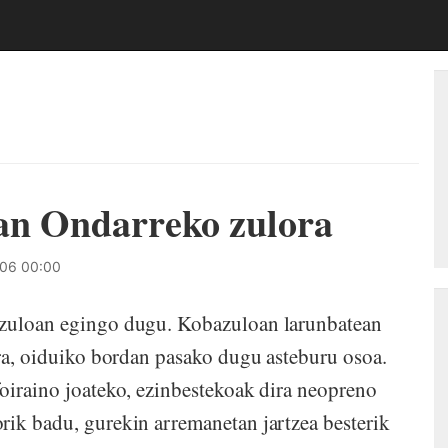
an Ondarreko zulora
06 00:00
o zuloan egingo dugu. Kobazuloan larunbatean
era, oiduiko bordan pasako dugu asteburu osoa.
foiraino joateko, ezinbestekoak dira neopreno
rik badu, gurekin arremanetan jartzea besterik