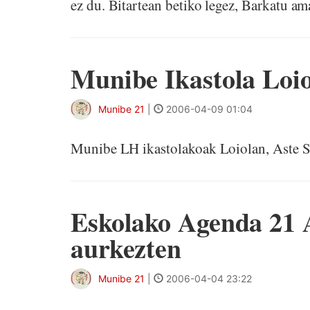
ez du. Bitartean betiko legez, Barkatu ama
Munibe Ikastola Loi
Munibe 21
|
2006-04-09 01:04
Munibe LH ikastolakoak Loiolan, Aste S
Eskolako Agenda 21 
aurkezten
Munibe 21
|
2006-04-04 23:22