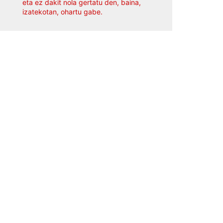
eta ez dakit nola gertatu den, baina,
izatekotan, ohartu gabe.