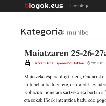
Ikasblogak
Kategoria:
munibe
Maiatzaren 25-26-27
Barkatu Ama Espereologi Taldea
|
2012-05-
Maiatzeko espereologi irtera, Ondarrek
ibili behar badugu ere, ostiraletik igand
Kobazulo honetara sartzeko eta bertan si
eta sokak Iñork intentzioa badu edo gogo