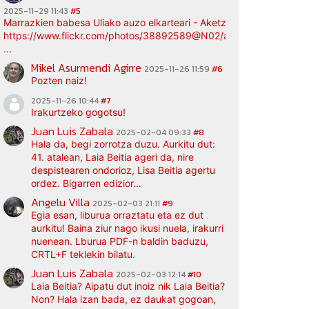
2025-11-29 11:43
#5
Marrazkien babesa Uliako auzo elkarteari - Aketz etxea (argazki bi
https://www.flickr.com/photos/38892589@N02/albums/72177720
...
Mikel Asurmendi Agirre
2025-11-26 11:59
#6
Pozten naiz!
2025-11-26 10:44
#7
Irakurtzeko gogotsu!
Juan Luis Zabala
2025-02-04 09:33
#8
Hala da, begi zorrotza duzu. Aurkitu dut:
41. atalean, Laia Beitia ageri da, nire
despistearen ondorioz, Lisa Beitia agertu
ordez. Bigarren edizior...
Angelu Villa
2025-02-03 21:11
#9
Egia esan, liburua orraztatu eta ez dut
aurkitu! Baina ziur nago ikusi nuela, irakurri
nuenean. Lburua PDF-n baldin baduzu,
CRTL+F teklekin bilatu.
Juan Luis Zabala
2025-02-03 12:14
#10
Laia Beitia? Aipatu dut inoiz nik Laia Beitia?
Non? Hala izan bada, ez daukat gogoan,