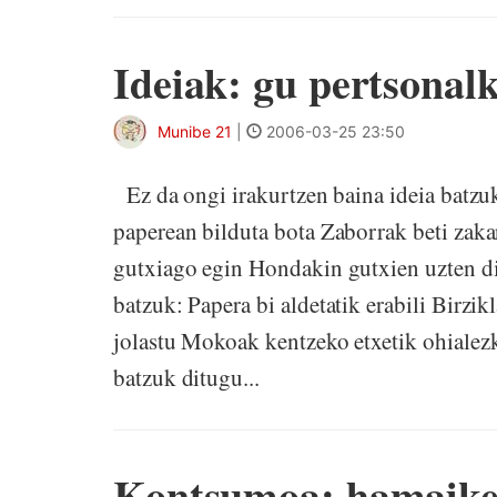
Ideiak: gu pertsonalk
Munibe 21
|
2006-03-25 23:50
Ez da ongi irakurtzen baina ideia batzuk
paperean bilduta bota Zaborrak beti zaka
gutxiago egin Hondakin gutxien uzten dit
batzuk: Papera bi aldetatik erabili Birzi
jolastu Mokoak kentzeko etxetik ohialezk
batzuk ditugu...
Kontsumoa: hamaiketa