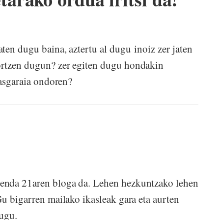
ten dugu baina, aztertu al dugu inoiz zer jaten
ortzen dugun? zer egiten dugu hondakin
 jolasgaraia ondoren?
enda 21aren bloga da. Lehen hezkuntzako lehen
Gu bigarren mailako ikasleak gara eta aurten
ditugu.