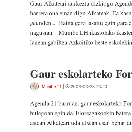
Gaur Alkateari aurkeztu dizkiogu Agend
harrera ona eman digu Alkateak. Ea kasu
geunden... Baina gero lasaitu egin gara 
nagusian. Munibe LH ikastolako ikasle
lanean gabiltza Azkoitiko beste eskolekin
Gaur eskolarteko Fo
Munibe 21
|
2006-03-28 23:20
Agenda 21 barruan, gaur eskolarteko Fo
bulegoan egin da. Floreagakoekin batera 
astean Alkateari udaletxean esan behar d