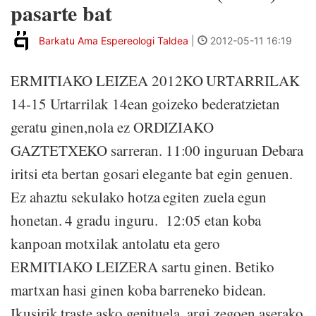
pasarte bat
Barkatu Ama Espereologi Taldea
|
2012-05-11 16:19
ERMITIAKO LEIZEA 2012KO URTARRILAK
14-15 Urtarrilak 14ean goizeko bederatzietan
geratu ginen,nola ez ORDIZIAKO
GAZTETXEKO sarreran. 11:00 inguruan Debara
iritsi eta bertan gosari elegante bat egin genuen.
Ez ahaztu sekulako hotza egiten zuela egun
honetan. 4 gradu inguru. 12:05 etan koba
kanpoan motxilak antolatu eta gero
ERMITIAKO LEIZERA sartu ginen. Betiko
martxan hasi ginen koba barreneko bidean.
Ikusirik traste asko genituela, argi zegoen aserako