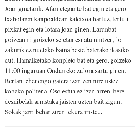
Joan ginelarik. Afari elegante bat egin eta gero
txabolaren kanpoaldean kafetxoa hartuz, tertuli
pixkat egin eta lotara joan ginen. Larunbat
goizean ni goizeko seietan esnatu nintzen, lo
zakurik ez nuelako baina beste baterako ikasiko
dut. Hamaiketako konpleto bat eta gero, goizeko
11:00 inguruan Ondarreko zulora sartu ginen.
Bertan lehenengo gatera izan zen nire ustez
kobako politena. Oso estua ez izan arren, bere
desnibelak arrastaka jaisten uzten bait zigun.
Sokak jarri behar ziren lekura iriste...