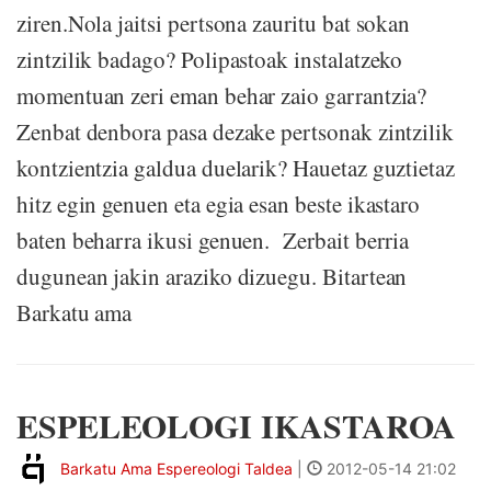
ziren.Nola jaitsi pertsona zauritu bat sokan
zintzilik badago? Polipastoak instalatzeko
momentuan zeri eman behar zaio garrantzia?
Zenbat denbora pasa dezake pertsonak zintzilik
kontzientzia galdua duelarik? Hauetaz guztietaz
hitz egin genuen eta egia esan beste ikastaro
baten beharra ikusi genuen. Zerbait berria
dugunean jakin araziko dizuegu. Bitartean
Barkatu ama
ESPELEOLOGI IKASTAROA
Barkatu Ama Espereologi Taldea
|
2012-05-14 21:02