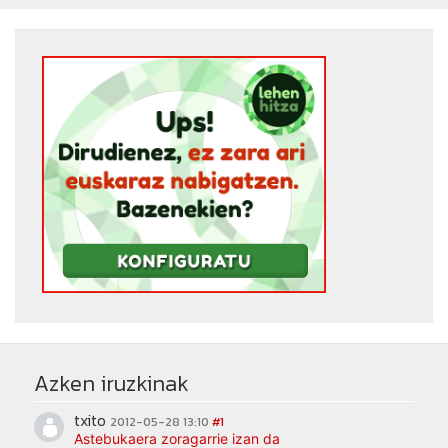
Azken iruzkinak
txito
2012-05-28 13:10
#1
Astebukaera zoragarrie izan da