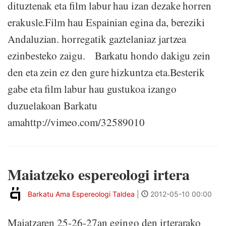
dituztenak eta film labur hau izan dezake horren
erakusle.Film hau Espainian egina da, bereziki
Andaluzian. horregatik gaztelaniaz jartzea
ezinbesteko zaigu. Barkatu hondo dakigu zein
den eta zein ez den gure hizkuntza eta.Besterik
gabe eta film labur hau gustukoa izango
duzuelakoan Barkatu
amahttp://vimeo.com/32589010
Maiatzeko espereologi irtera
Barkatu Ama Espereologi Taldea
|
2012-05-10 00:00
Maiatzaren 25-26-27an egingo den irterarako