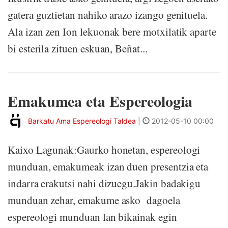
gatera guztietan nahiko arazo izango genituela.
Ala izan zen Ion lekuonak bere motxilatik aparte
bi esterila zituen eskuan, Beñat...
Emakumea eta Espereologia
Barkatu Ama Espereologi Taldea
|
2012-05-10 00:00
Kaixo Lagunak:Gaurko honetan, espereologi
munduan, emakumeak izan duen presentzia eta
indarra erakutsi nahi dizuegu.Jakin badakigu
munduan zehar, emakume asko dagoela
espereologi munduan lan bikainak egin