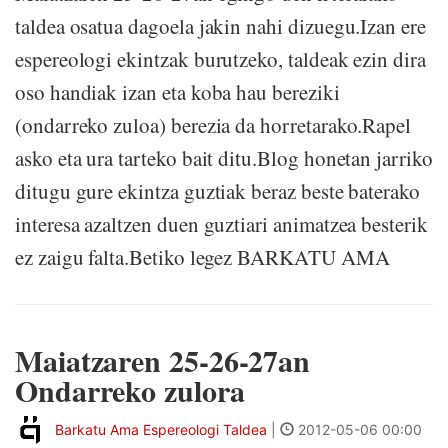
taldea osatua dagoela jakin nahi dizuegu.Izan ere
espereologi ekintzak burutzeko, taldeak ezin dira
oso handiak izan eta koba hau bereziki
(ondarreko zuloa) berezia da horretarako.Rapel
asko eta ura tarteko bait ditu.Blog honetan jarriko
ditugu gure ekintza guztiak beraz beste baterako
interesa azaltzen duen guztiari animatzea besterik
ez zaigu falta.Betiko legez BARKATU AMA
Maiatzaren 25-26-27an
Ondarreko zulora
Barkatu Ama Espereologi Taldea
|
2012-05-06 00:00