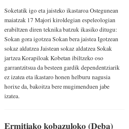
Soketatik igo eta jaisteko ikastaroa Ostegunean
maiatzak 17 Majori kiroldegian espeleologian
erabiltzen diren teknika batzuk ikasiko ditugu:
Sokan gora igotzea Sokan bera jaistea Igotzean
sokaz aldatzea Jaistean sokaz aldatzea Sokak
jartzea Korapiloak Kobetan ibiltzeko oso
garrantzitsua da besteen gardik dependentziarik
ez izatea eta ikastaro honen helburu nagusia
horixe da, bakoitza bere mugimenduen jabe
izatea.
Ermitiako kobazuloko (Deba)