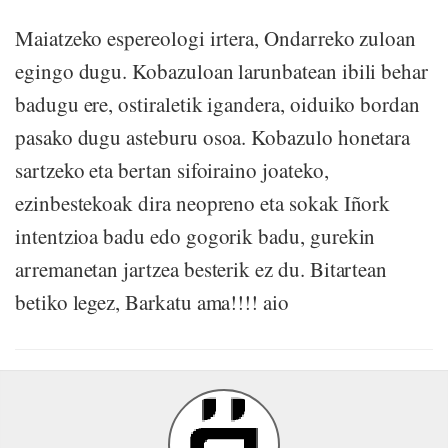
Maiatzeko espereologi irtera, Ondarreko zuloan
egingo dugu. Kobazuloan larunbatean ibili behar
badugu ere, ostiraletik igandera, oiduiko bordan
pasako dugu asteburu osoa. Kobazulo honetara
sartzeko eta bertan sifoiraino joateko,
ezinbestekoak dira neopreno eta sokak Iñork
intentzioa badu edo gogorik badu, gurekin
arremanetan jartzea besterik ez du. Bitartean
betiko legez, Barkatu ama!!!! aio