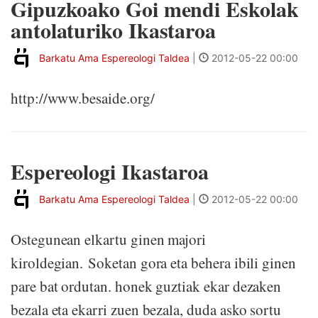
Gipuzkoako Goi mendi Eskolak
antolaturiko Ikastaroa
Barkatu Ama Espereologi Taldea
|
2012-05-22 00:00
http://www.besaide.org/
Espereologi Ikastaroa
Barkatu Ama Espereologi Taldea
|
2012-05-22 00:00
Ostegunean elkartu ginen majori
kiroldegian. Soketan gora eta behera ibili ginen
pare bat ordutan. honek guztiak ekar dezaken
bezala eta ekarri zuen bezala, duda asko sortu