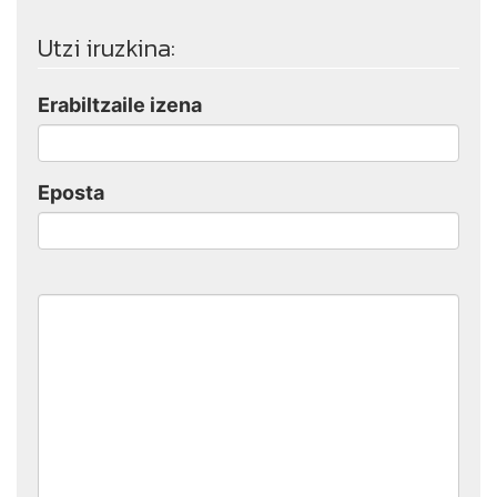
Utzi iruzkina:
Erabiltzaile izena
Eposta