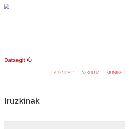
Datsegit
AGENDA21
AZKOITIA
MUNIBE
Iruzkinak