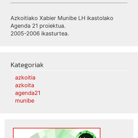
Azkoitiako Xabier Munibe LH ikastolako
Agenda 21 proiektua.
2005-2006 ikasturtea.
Kategoriak
azkoitia
azkoita
agenda21
munibe