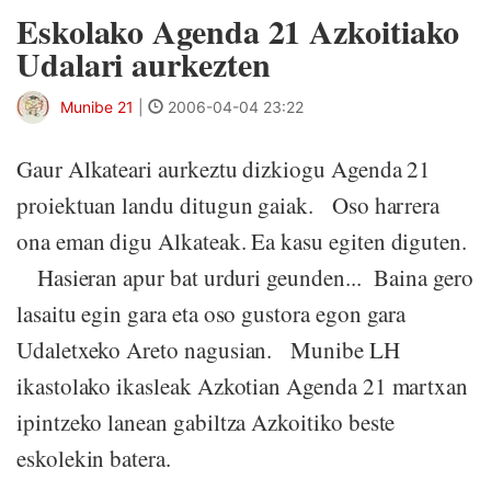
Eskolako Agenda 21 Azkoitiako
Udalari aurkezten
Munibe 21
|
2006-04-04 23:22
Gaur Alkateari aurkeztu dizkiogu Agenda 21
proiektuan landu ditugun gaiak. Oso harrera
ona eman digu Alkateak. Ea kasu egiten diguten.
Hasieran apur bat urduri geunden... Baina gero
lasaitu egin gara eta oso gustora egon gara
Udaletxeko Areto nagusian. Munibe LH
ikastolako ikasleak Azkotian Agenda 21 martxan
ipintzeko lanean gabiltza Azkoitiko beste
eskolekin batera.