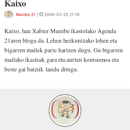
Kaixo
Munibe 21
|
2006-03-25 21:18
Kaixo, hau Xabier Munibe ikastolako Agenda
21aren bloga da. Lehen hezkuntzako lehen eta
bigarren mailek parte hartzen dugu. Gu bigarren
mailako ikasleak gara eta aurten kontsumoa eta
beste gai batzuk landu ditugu.