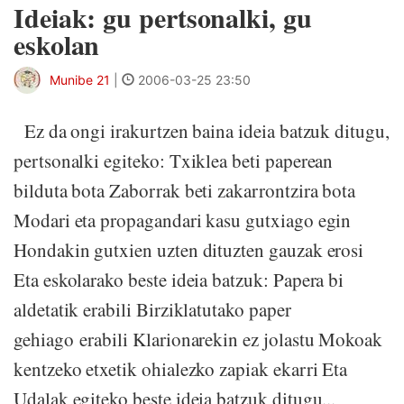
Ideiak: gu pertsonalki, gu
eskolan
Munibe 21
|
2006-03-25 23:50
Ez da ongi irakurtzen baina ideia batzuk ditugu,
pertsonalki egiteko: Txiklea beti paperean
bilduta bota Zaborrak beti zakarrontzira bota
Modari eta propagandari kasu gutxiago egin
Hondakin gutxien uzten dituzten gauzak erosi
Eta eskolarako beste ideia batzuk: Papera bi
aldetatik erabili Birziklatutako paper
gehiago erabili Klarionarekin ez jolastu Mokoak
kentzeko etxetik ohialezko zapiak ekarri Eta
Udalak egiteko beste ideia batzuk ditugu...