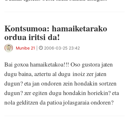
Kontsumoa: hamaiketarako
ordua iritsi da!
Munibe 21
|
2006-03-25 23:42
Bai goxoa hamaiketakoa!!! Oso gustora jaten
dugu baina, aztertu al dugu inoiz zer jaten
dugun? eta jan ondoren zein hondakin sortzen
dugun? zer egiten dugu hondakin horiekin? eta
nola gelditzen da patioa jolasgaraia ondoren?