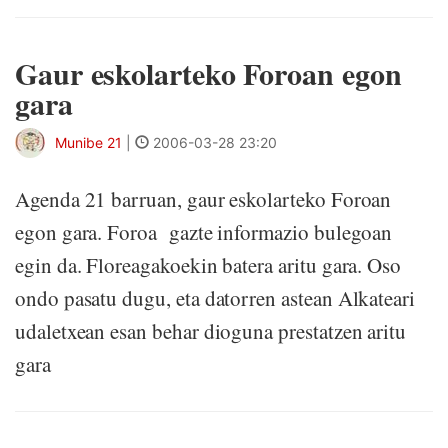
Gaur eskolarteko Foroan egon
gara
Munibe 21
|
2006-03-28 23:20
Agenda 21 barruan, gaur eskolarteko Foroan
egon gara. Foroa gazte informazio bulegoan
egin da. Floreagakoekin batera aritu gara. Oso
ondo pasatu dugu, eta datorren astean Alkateari
udaletxean esan behar dioguna prestatzen aritu
gara