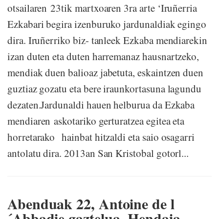
otsailaren 23tik martxoaren 3ra arte ‘Iruñerria
Ezkabari begira izenburuko jardunaldiak egingo
dira. Iruñerriko biz- tanleek Ezkaba mendiarekin
izan duten eta duten harremanaz hausnartzeko,
mendiak duen balioaz jabetuta, eskaintzen duen
guztiaz gozatu eta bere iraunkortasuna lagundu
dezaten.Jardunaldi hauen helburua da Ezkaba
mendiaren askotariko gerturatzea egitea eta
horretarako hainbat hitzaldi eta saio osagarri
antolatu dira. 2013an San Kristobal gotorl...
Abenduak 22, Antoine de l
´Abbadie gaztelua. Hendaia.