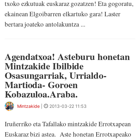
txoko ezkutuak euskaraz gozatzen! Eta gogoratu,
ekainean Elgoibarren elkartuko gara! Laster
bertara joateko antolakuntza ...
Agendatxoa! Asteburu honetan
Mintzakide Ibilbide
Osasungarriak, Urrialdo-
Martioda- Goroen
Kobazuloa.Araba.
Mintzakide
|
2013-03-22 11:53
Iruñerriko eta Tafallako mintzakide Errotxapean
Euskaraz bizi astea. Aste honetan Errotxapeako