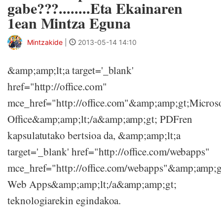
gabe???........Eta Ekainaren
1ean Mintza Eguna
Mintzakide
|
2013-05-14 14:10
&amp;amp;lt;a target='_blank'
href="http://office.com"
mce_href="http://office.com"&amp;amp;gt;Micros
Office&amp;amp;lt;/a&amp;amp;gt; PDFren
kapsulatutako bertsioa da, &amp;amp;lt;a
target='_blank' href="http://office.com/webapps"
mce_href="http://office.com/webapps"&amp;amp;gt
Web Apps&amp;amp;lt;/a&amp;amp;gt;
teknologiarekin egindakoa.