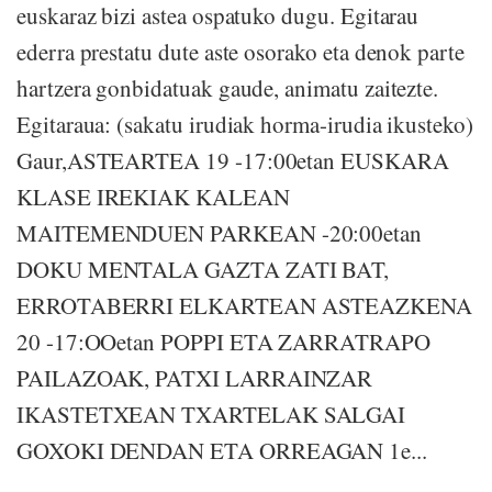
euskaraz bizi astea ospatuko dugu. Egitarau
ederra prestatu dute aste osorako eta denok parte
hartzera gonbidatuak gaude, animatu zaitezte.
Egitaraua: (sakatu irudiak horma-irudia ikusteko)
Gaur,ASTEARTEA 19 -17:00etan EUSKARA
KLASE IREKIAK KALEAN
MAITEMENDUEN PARKEAN -20:00etan
DOKU MENTALA GAZTA ZATI BAT,
ERROTABERRI ELKARTEAN ASTEAZKENA
20 -17:OOetan POPPI ETA ZARRATRAPO
PAILAZOAK, PATXI LARRAINZAR
IKASTETXEAN TXARTELAK SALGAI
GOXOKI DENDAN ETA ORREAGAN 1e...