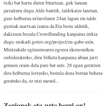
txiki bat hartu duten bitartean, guk lanean
jarraitzen dugu.Alde batetik, taldekatze lanetan,
gure helburua urtarrilaren 24an lagun eta talde
guztiak martxan izatea da.Eta beste aldetik,
dakizuen bezala Crowdfunding kanpaina irekia
dugu euskadi.goteo.org/project/zu-gabe-ezin.
Mintzakide egitasmoaren egoera ekonomikoa
onbideratzeko, diru bilketa kanpaina abian jarri
genuen orain dela pare bat aste. 28 egun geratzen
dira helburua lortzeko, bestela dena bertan behera
geratuko da, ez utzi mesed...
Zorionak eta urte berri on!