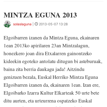
MINTZA EGUNA 2013
solaslaguna
|
2013-05-07 13:28
Elgoibarren izanen da Mintza Eguna, ekainaren
1ean 2013ko apirilaren 23an Mintzalagun,
honezkero joan dira Etxalarren gainontzeko
kideekin egoteko antolatu ditugun bi asteburuak,
baina zita berria daukagu jada! Aitzindu
genizuen bezala, Euskal Herriko Mintza Eguna
Elgoibarren izanen da, ekainaren 1ean. Izan ere,
Elgoibarko Izarra Kultur Elkarteak 50 urte bete
ditu aurten, eta urteurrena ospatzeko Euskal