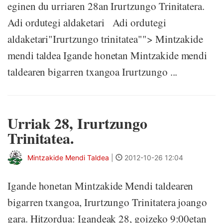
eginen du urriaren 28an Irurtzungo Trinitatera.
Adi ordutegi aldaketari Adi ordutegi
aldaketari"Irurtzungo trinitatea""> Mintzakide
mendi taldea Igande honetan Mintzakide mendi
taldearen bigarren txangoa Irurtzungo ...
Urriak 28, Irurtzungo
Trinitatea.
Mintzakide Mendi Taldea
|
2012-10-26 12:04
Igande honetan Mintzakide Mendi taldearen
bigarren txangoa, Irurtzungo Trinitatera joango
gara. Hitzordua: Igandeak 28, goizeko 9:00etan