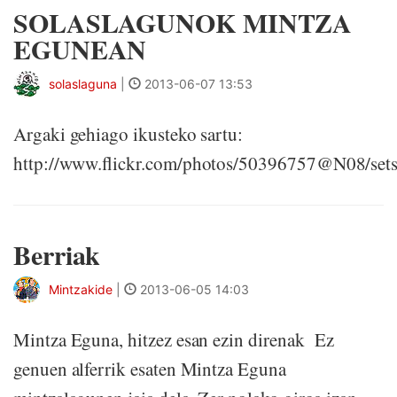
SOLASLAGUNOK MINTZA
EGUNEAN
solaslaguna
|
2013-06-07 13:53
Argaki gehiago ikusteko sartu:
http://www.flickr.com/photos/50396757@N08/se
Berriak
Mintzakide
|
2013-06-05 14:03
Mintza Eguna, hitzez esan ezin direnak Ez
genuen alferrik esaten Mintza Eguna