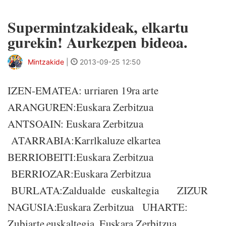
Supermintzakideak, elkartu
gurekin! Aurkezpen bideoa.
Mintzakide
|
2013-09-25 12:50
IZEN-EMATEA: urriaren 19ra arte
ARANGUREN:Euskara Zerbitzua
ANTSOAIN: Euskara Zerbitzua
ATARRABIA:Karrlkaluze elkartea
BERRIOBEITI:Euskara Zerbitzua
BERRIOZAR:Euskara Zerbitzua
BURLATA:Zaldualde euskaltegia ZIZUR
NAGUSIA:Euskara Zerbitzua UHARTE:
Zubiarte euskaltegia, Euskara Zerbitzua