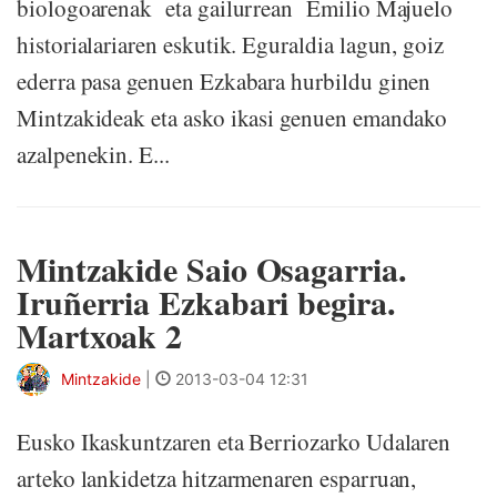
biologoarenak eta gailurrean Emilio Majuelo
historialariaren eskutik. Eguraldia lagun, goiz
ederra pasa genuen Ezkabara hurbildu ginen
Mintzakideak eta asko ikasi genuen emandako
azalpenekin. E...
Mintzakide Saio Osagarria.
Iruñerria Ezkabari begira.
Martxoak 2
Mintzakide
|
2013-03-04 12:31
Eusko Ikaskuntzaren eta Berriozarko Udalaren
arteko lankidetza hitzarmenaren esparruan,