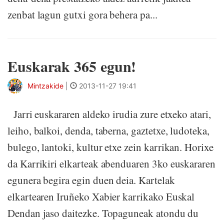
zenbat lagun gutxi gora behera pa...
Euskarak 365 egun!
Mintzakide
|
2013-11-27 19:41
Jarri euskararen aldeko irudia zure etxeko atari,
leiho, balkoi, denda, taberna, gaztetxe, ludoteka,
bulego, lantoki, kultur etxe zein karrikan. Horixe
da Karrikiri elkarteak abenduaren 3ko euskararen
egunera begira egin duen deia. Kartelak
elkartearen Iruñeko Xabier karrikako Euskal
Dendan jaso daitezke. Topaguneak atondu du