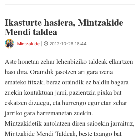
Ikasturte hasiera, Mintzakide
Mendi taldea
Mintzakide
|
2012-10-26 18:44
Aste honetan zehar lehenbiziko taldeak elkartzen
hasi dira. Oraindik jasotzen ari gara izena
emateko fitxak, beraz oraindik ez baldin bagara
zuekin kontaktuan jarri, pazientzia pixka bat
eskatzen dizuegu, eta hurrengo egunetan zehar
jarriko gara harremanetan zuekin.
Mintzakidetik antolatzen diren saioekin jarraituz,
Mintzakide Mendi Taldeak, beste txango bat