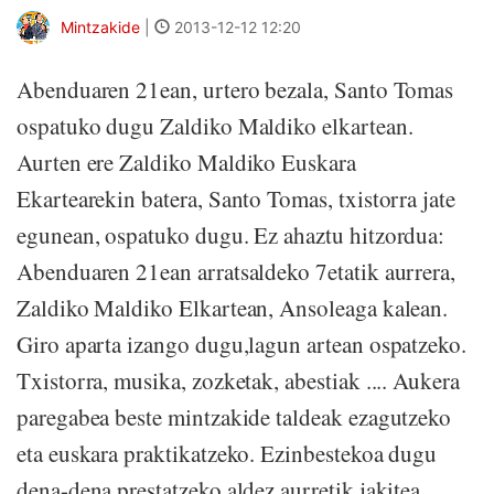
Mintzakide
|
2013-12-12 12:20
Abenduaren 21ean, urtero bezala, Santo Tomas
ospatuko dugu Zaldiko Maldiko elkartean.
Aurten ere Zaldiko Maldiko Euskara
Ekartearekin batera, Santo Tomas, txistorra jate
egunean, ospatuko dugu. Ez ahaztu hitzordua:
Abenduaren 21ean arratsaldeko 7etatik aurrera,
Zaldiko Maldiko Elkartean, Ansoleaga kalean.
Giro aparta izango dugu,lagun artean ospatzeko.
Txistorra, musika, zozketak, abestiak .... Aukera
paregabea beste mintzakide taldeak ezagutzeko
eta euskara praktikatzeko. Ezinbestekoa dugu
dena-dena prestatzeko aldez aurretik jakitea