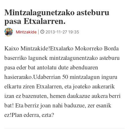
Mintzalagunetzako asteburu
pasa Etxalarren.
Mintzakide
|
2013-11-27 19:35
Kaixo Mintzakide!Etxalarko Mokorreko Borda
baserriko lagunek mintzalagunentzako asteburu
pasa eder bat antolatu dute abenduaren
hasierarako.Udaberrian 50 mintzalagun inguru
elkartu ziren Etxalarren, eta joateko aukerarik
izan ez bazenuten, hemen daukazue aukera berri
bat! Eta berriz joan nahi baduzue, zer esanik
ez!Plan ederra, ezta?