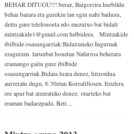
BEHAR DITUGU!!! beraz, Baigorrira hurbildu
behar bazara eta gurekin lan egin nahi baduzu,
deitu gure telefonoeta edo mezutxo bat bidali
mintzakide1@gmail.com helbidera. Mintzakide
ibilbide osasungarriak:Bidaxuneko Inguruak
ezagutzen. larunbat honetan Nafarroa beherara
eramango gaitu gure ibilbide
osasungarriak.Bidaia luzea denez, hitzordua
aurreratu dugu, 8:30etan Korralillosen. Itzulera
ere apur bat atzeratuko denez, otarteko bat
eraman badaezpada. Beti ...