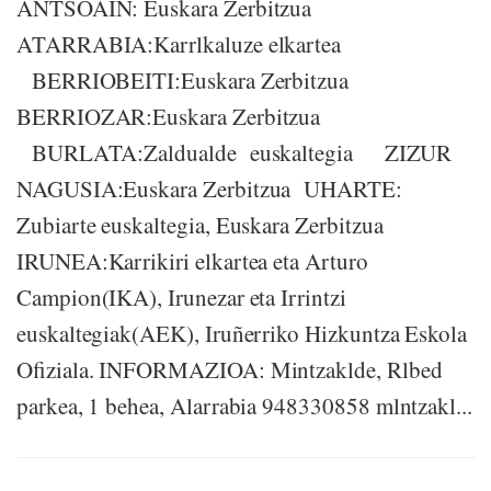
ANTSOAIN: Euskara Zerbitzua
ATARRABIA:Karrlkaluze elkartea
BERRIOBEITI:Euskara Zerbitzua
BERRIOZAR:Euskara Zerbitzua
BURLATA:Zaldualde euskaltegia ZIZUR
NAGUSIA:Euskara Zerbitzua UHARTE:
Zubiarte euskaltegia, Euskara Zerbitzua
IRUNEA:Karrikiri elkartea eta Arturo
Campion(IKA), Irunezar eta Irrintzi
euskaltegiak(AEK), Iruñerriko Hizkuntza Eskola
Ofiziala. INFORMAZIOA: Mintzaklde, Rlbed
parkea, 1 behea, Alarrabia 948330858 mlntzakl...