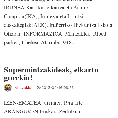
IRUNEA:Karrikiri elkartea eta Arturo
Campion(IKA), Irunezar eta Irrintzi
euskaltegiak(AEK), Iruñerriko Hizkuntza Eskola
Ofiziala. INFORMAZIOA: Mintzaklde, Rlbed
parkea, 1 behea, Alarrabia 948...
Supermintzakideak, elkartu
gurekin!
Mintzakide
|
2013-09-16 08:55
IZEN-EMATEA: urriaren 19ra arte
ARANGUREN:Euskara Zerbitzua