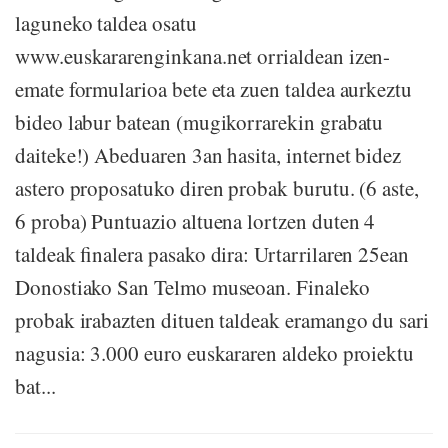
laguneko taldea osatu
www.euskararenginkana.net orrialdean izen-
emate formularioa bete eta zuen taldea aurkeztu
bideo labur batean (mugikorrarekin grabatu
daiteke!) Abeduaren 3an hasita, internet bidez
astero proposatuko diren probak burutu. (6 aste,
6 proba) Puntuazio altuena lortzen duten 4
taldeak finalera pasako dira: Urtarrilaren 25ean
Donostiako San Telmo museoan. Finaleko
probak irabazten dituen taldeak eramango du sari
nagusia: 3.000 euro euskararen aldeko proiektu
bat...