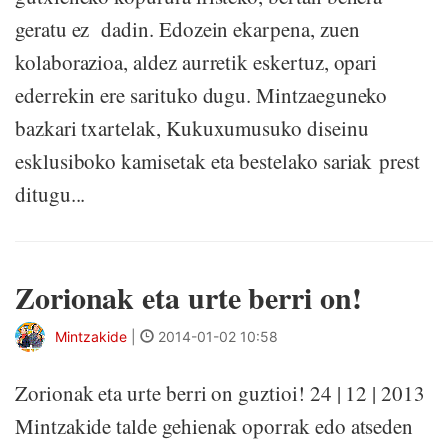
geratu ez dadin. Edozein ekarpena, zuen
kolaborazioa, aldez aurretik eskertuz, opari
ederrekin ere sarituko dugu. Mintzaeguneko
bazkari txartelak, Kukuxumusuko diseinu
esklusiboko kamisetak eta bestelako sariak prest
ditugu...
Zorionak eta urte berri on!
Mintzakide
|
2014-01-02 10:58
Zorionak eta urte berri on guztioi! 24 | 12 | 2013
Mintzakide talde gehienak oporrak edo atseden