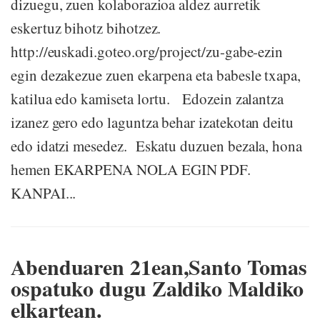
dizuegu, zuen kolaborazioa aldez aurretik
eskertuz bihotz bihotzez.
http://euskadi.goteo.org/project/zu-gabe-ezin
egin dezakezue zuen ekarpena eta babesle txapa,
katilua edo kamiseta lortu. Edozein zalantza
izanez gero edo laguntza behar izatekotan deitu
edo idatzi mesedez. Eskatu duzuen bezala, hona
hemen EKARPENA NOLA EGIN PDF.
KANPAI...
Abenduaren 21ean,Santo Tomas
ospatuko dugu Zaldiko Maldiko
elkartean.