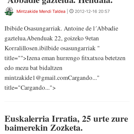
Mintzakide Mendi Taldea
|
2012-12-16 20:57
Ibibide Osasungarriak. Antoine de l´Abbadie
gaztelua.Abenduak 22, goizeko 9etan
Korralillosen.ibilbide osasungarriak "
title="">Izena eman hurrengo fitxatxoa betetzen
edo mezu bat bidaltzen
mintzakide1@gmail.comCargando..."
title="Cargando...">
Euskalerria Irratia, 25 urte zure
baimerekin Zozketa.