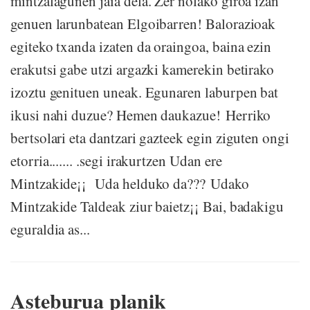
mintzalagunen jaia dela. Zer nolako giroa izan
genuen larunbatean Elgoibarren! Balorazioak
egiteko txanda izaten da oraingoa, baina ezin
erakutsi gabe utzi argazki kamerekin betirako
izoztu genituen uneak. Egunaren laburpen bat
ikusi nahi duzue? Hemen daukazue! Herriko
bertsolari eta dantzari gazteek egin ziguten ongi
etorria....... .segi irakurtzen Udan ere
Mintzakide¡¡ Uda helduko da??? Udako
Mintzakide Taldeak ziur baietz¡¡ Bai, badakigu
eguraldia as...
Asteburua planik