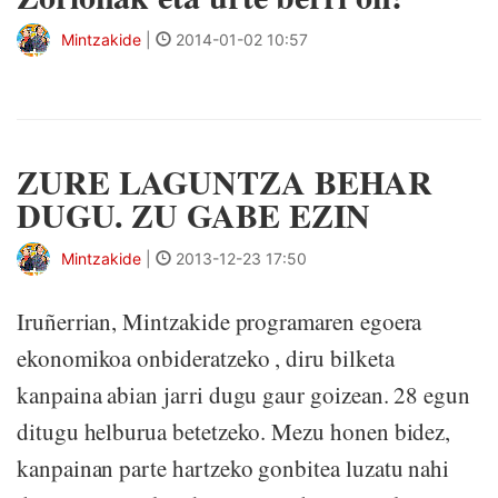
Mintzakide
|
2014-01-02 10:57
ZURE LAGUNTZA BEHAR
DUGU. ZU GABE EZIN
Mintzakide
|
2013-12-23 17:50
Iruñerrian, Mintzakide programaren egoera
ekonomikoa onbideratzeko , diru bilketa
kanpaina abian jarri dugu gaur goizean. 28 egun
ditugu helburua betetzeko. Mezu honen bidez,
kanpainan parte hartzeko gonbitea luzatu nahi