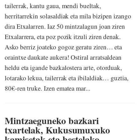
tailerrak, kantu gaua, mendi bueltak,
herritarrekin solasaldiak eta mila bizipen izango
dira Etxalarren. Iaz 50 mintzalagun joan ziren
Etxalarrera, eta poz pozik itzuli ziren denak.
Asko berriz joateko gogoz geratu ziren… eta
oraintxe daukate aukera! Ostiral arratsaldean
heldu eta igande bazkalostera arte, otorduak,
lotarako lekua, tailerrak eta ibilaldiak… guztia,
80€-ren truke. Izen ematea mar...
Mintzaeguneko bazkari
txartelak, Kukusumuxuko
kamisetak eta bestelako