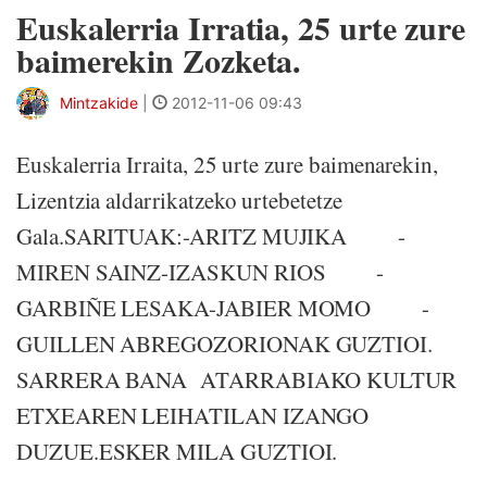
Euskalerria Irratia, 25 urte zure
baimerekin Zozketa.
Mintzakide
|
2012-11-06 09:43
Euskalerria Irraita, 25 urte zure baimenarekin,
Lizentzia aldarrikatzeko urtebetetze
Gala.SARITUAK:-ARITZ MUJIKA -
MIREN SAINZ-IZASKUN RIOS -
GARBIÑE LESAKA-JABIER MOMO -
GUILLEN ABREGOZORIONAK GUZTIOI.
SARRERA BANA ATARRABIAKO KULTUR
ETXEAREN LEIHATILAN IZANGO
DUZUE.ESKER MILA GUZTIOI.