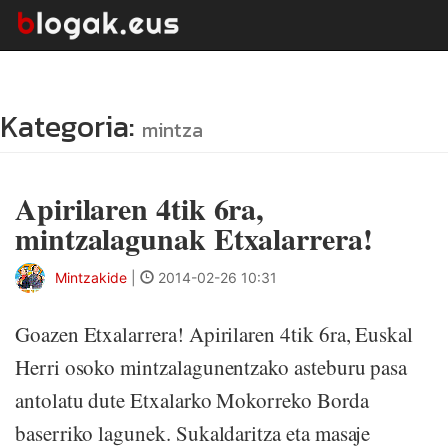
Kategoria:
mintza
Apirilaren 4tik 6ra,
mintzalagunak Etxalarrera!
Mintzakide
|
2014-02-26 10:31
Goazen Etxalarrera! Apirilaren 4tik 6ra, Euskal
Herri osoko mintzalagunentzako asteburu pasa
antolatu dute Etxalarko Mokorreko Borda
baserriko lagunek. Sukaldaritza eta masaje