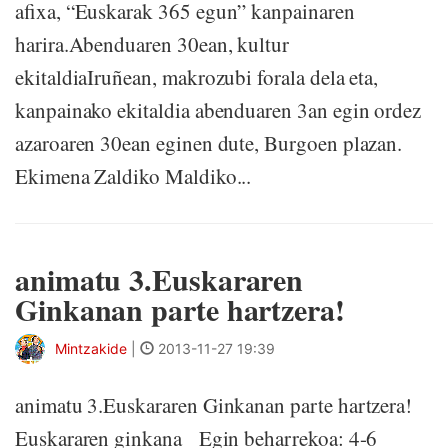
afixa, “Euskarak 365 egun” kanpainaren
harira.Abenduaren 30ean, kultur
ekitaldiaIruñean, makrozubi forala dela eta,
kanpainako ekitaldia abenduaren 3an egin ordez
azaroaren 30ean eginen dute, Burgoen plazan.
Ekimena Zaldiko Maldiko...
animatu 3.Euskararen
Ginkanan parte hartzera!
Mintzakide
|
2013-11-27 19:39
animatu 3.Euskararen Ginkanan parte hartzera!
Euskararen ginkana Egin beharrekoa: 4-6