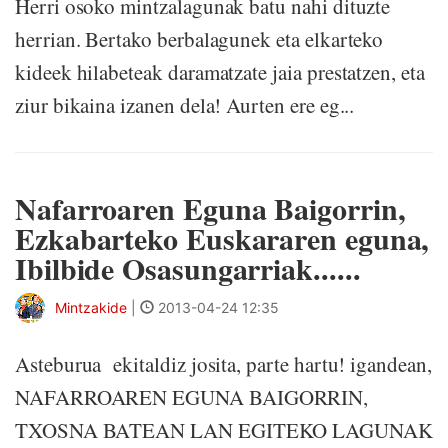
Herri osoko mintzalagunak batu nahi dituzte
herrian. Bertako berbalagunek eta elkarteko
kideek hilabeteak daramatzate jaia prestatzen, eta
ziur bikaina izanen dela! Aurten ere eg...
Nafarroaren Eguna Baigorrin,
Ezkabarteko Euskararen eguna,
Ibilbide Osasungarriak......
Mintzakide
|
2013-04-24 12:35
Asteburua ekitaldiz josita, parte hartu! igandean,
NAFARROAREN EGUNA BAIGORRIN,
TXOSNA BATEAN LAN EGITEKO LAGUNAK