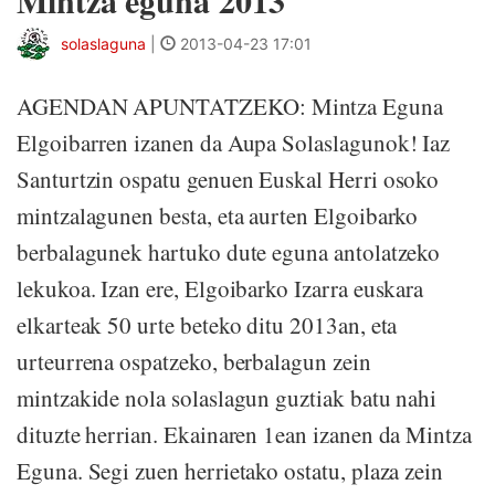
Mintza eguna 2013
solaslaguna
|
2013-04-23 17:01
AGENDAN APUNTATZEKO: Mintza Eguna
Elgoibarren izanen da Aupa Solaslagunok! Iaz
Santurtzin ospatu genuen Euskal Herri osoko
mintzalagunen besta, eta aurten Elgoibarko
berbalagunek hartuko dute eguna antolatzeko
lekukoa. Izan ere, Elgoibarko Izarra euskara
elkarteak 50 urte beteko ditu 2013an, eta
urteurrena ospatzeko, berbalagun zein
mintzakide nola solaslagun guztiak batu nahi
dituzte herrian. Ekainaren 1ean izanen da Mintza
Eguna. Segi zuen herrietako ostatu, plaza zein