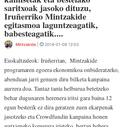
saritxoak jasoko dituzu,
Iruñerriko Mintzakide
egitasmoa laguntzeagatik,
babesteagatik....
Mintzakide
|
2014-01-08 12:03
Euskaltzaleok: Iruñerrian, Mintzakide
programaren egoera ekonomikoa onbideratzeko,
abenduan jarri genuen diru bilketa kanpaina
aurrera doa. Tantaz tanta helburua betetzeko
behar dugunaren herenera iritsi gara baina 12
egun besterik ez dira geratzen zuen ekarpenak
jasotzeko eta Crowdfundin kanpaina honen
gutxieneko kopurura iristeko, bertan behera