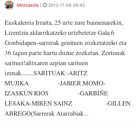
Mintzakide
|
2012-11-06 09:43
Euskalerria Irraita, 25 urte zure baimenarekin,
Lizentzia aldarrikatzeko urtebetetze Gala.6
Gonbidapen-sarrerak genituen zozketatzeko eta
36 lagun parte hartu duzue zozketan. Zorionak
sarituei!afitxaren azpian sarituen
izenak........SARITUAK:-ARITZ
MUJIKA -JABIER MOMO-
IZASKUN RIOS -GARBIÑE
LESAKA-MIREN SAINZ -GILLEN
ABREGO(Sarrerak Atarrabiak...