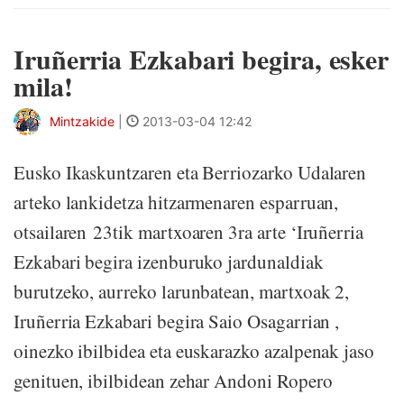
Iruñerria Ezkabari begira, esker
mila!
Mintzakide
|
2013-03-04 12:42
Eusko Ikaskuntzaren eta Berriozarko Udalaren
arteko lankidetza hitzarmenaren esparruan,
otsailaren 23tik martxoaren 3ra arte ‘Iruñerria
Ezkabari begira izenburuko jardunaldiak
burutzeko, aurreko larunbatean, martxoak 2,
Iruñerria Ezkabari begira Saio Osagarrian ,
oinezko ibilbidea eta euskarazko azalpenak jaso
genituen, ibilbidean zehar Andoni Ropero