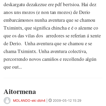
deskargatu dezakezue ere pdf bertsioa. Hai dez
anos uns mozos (e non tan mozos) de Derio
embarcámonos nunha aventura que se chamou
Tximintx, que significa chincha e é o alcume co
que os das vilas dos arredores se referían á xente
de Derio. Unha aventura que se chamou e se
chama Tximintx. Unha aventura colectiva,
percorrendo novos camiños e recollendo algún
que out...
Aitormena
MOLANDO-eki dbh4
|
2009-05-12 15:29