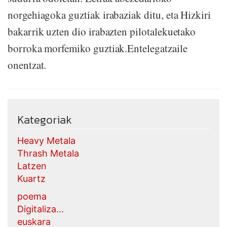
norgehiagoka guztiak irabaziak ditu, eta Hizkiri
bakarrik uzten dio irabazten pilotalekuetako
borroka morfemiko guztiak.Entelegatzaile
onentzat.
Kategoriak
Heavy Metala
Thrash Metala
Latzen
Kuartz
poema
Digitaliza...
euskara