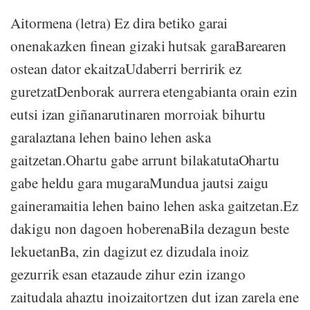
Aitormena (letra) Ez dira betiko garai
onenakazken finean gizaki hutsak garaBarearen
ostean dator ekaitzaUdaberri berririk ez
guretzatDenborak aurrera etengabianta orain ezin
eutsi izan giñanarutinaren morroiak bihurtu
garalaztana lehen baino lehen aska
gaitzetan.Ohartu gabe arrunt bilakatutaOhartu
gabe heldu gara mugaraMundua jautsi zaigu
gaineramaitia lehen baino lehen aska gaitzetan.Ez
dakigu non dagoen hoberenaBila dezagun beste
lekuetanBa, zin dagizut ez dizudala inoiz
gezurrik esan etazaude zihur ezin izango
zaitudala ahaztu inoizaitortzen dut izan zarela ene