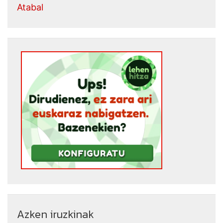
Atabal
Azken iruzkinak