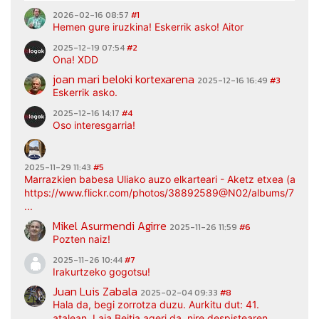
2026-02-16 08:57
#1
Hemen gure iruzkina! Eskerrik asko! Aitor
2025-12-19 07:54
#2
Ona! XDD
joan mari beloki kortexarena
2025-12-16 16:49
#3
Eskerrik asko.
2025-12-16 14:17
#4
Oso interesgarria!
2025-11-29 11:43
#5
Marrazkien babesa Uliako auzo elkarteari - Aketz etxea (argaz
https://www.flickr.com/photos/38892589@N02/albums/7217
...
Mikel Asurmendi Agirre
2025-11-26 11:59
#6
Pozten naiz!
2025-11-26 10:44
#7
Irakurtzeko gogotsu!
Juan Luis Zabala
2025-02-04 09:33
#8
Hala da, begi zorrotza duzu. Aurkitu dut: 41.
atalean, Laia Beitia ageri da, nire despistearen