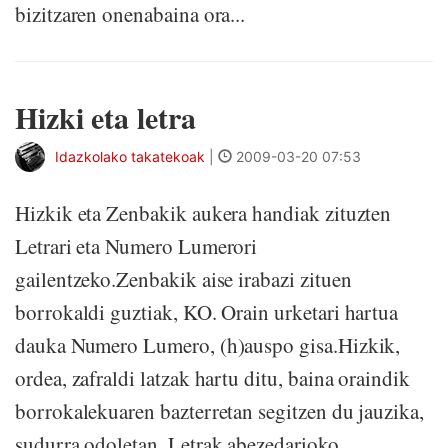
bizitzaren onenabaina ora...
Hizki eta letra
Idazkolako takatekoak
|
2009-03-20 07:53
Hizkik eta Zenbakik aukera handiak zituzten
Letrari eta Numero Lumerori
gailentzeko.Zenbakik aise irabazi zituen
borrokaldi guztiak, KO. Orain urketari hartua
dauka Numero Lumero, (h)auspo gisa.Hizkik,
ordea, zafraldi latzak hartu ditu, baina oraindik
borrokalekuaren bazterretan segitzen du jauzika,
sudurra odoletan. Letrak abezedarioko