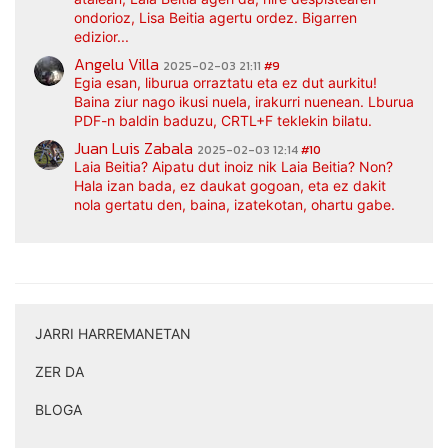
ondorioz, Lisa Beitia agertu ordez. Bigarren
edizior...
Angelu Villa
2025-02-03 21:11
#9
Egia esan, liburua orraztatu eta ez dut aurkitu!
Baina ziur nago ikusi nuela, irakurri nuenean. Lburua
PDF-n baldin baduzu, CRTL+F teklekin bilatu.
Juan Luis Zabala
2025-02-03 12:14
#10
Laia Beitia? Aipatu dut inoiz nik Laia Beitia? Non?
Hala izan bada, ez daukat gogoan, eta ez dakit
nola gertatu den, baina, izatekotan, ohartu gabe.
JARRI HARREMANETAN
|
ZER DA
|
BLOGA