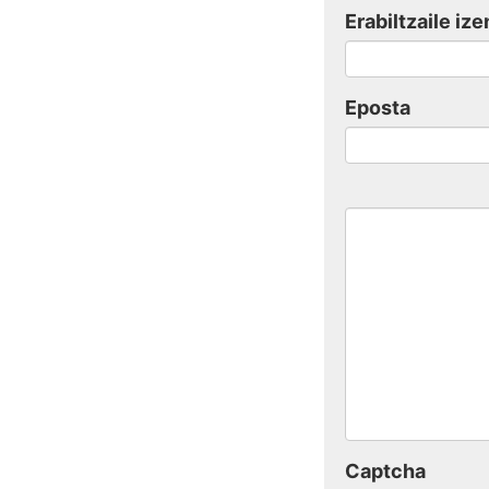
Erabiltzaile ize
Eposta
Captcha