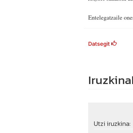
Entelegatzaile one
Datsegit
Iruzkina
Utzi iruzkina: