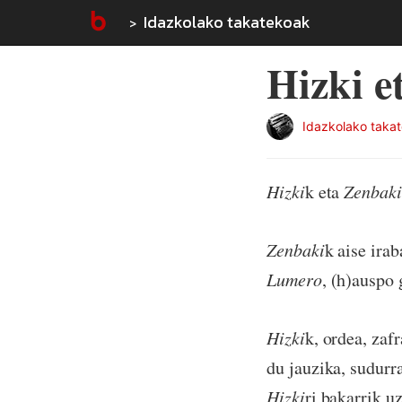
Idazkolako takatekoak
Hizki et
Idazkolako taka
Hizki
k eta
Zenbaki
Zenbaki
k aise ira
Lumero
, (h)auspo 
Hizki
k, ordea, zaf
du jauzika, sudurr
Hizki
ri bakarrik u