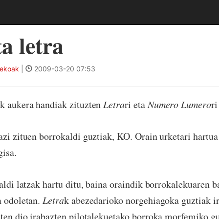
a letra
tekoak
|
2009-03-20 07:53
k aukera handiak zituzten
Letra
ri eta
Numero Lumero
ri
bazi zituen borrokaldi guztiak, KO. Orain urketari hartu
gisa.
raldi latzak hartu ditu, baina oraindik borrokalekuaren b
a odoletan.
Letra
k abezedarioko norgehiagoka guztiak ir
zten dio irabazten pilotalekuetako borroka morfemiko gu