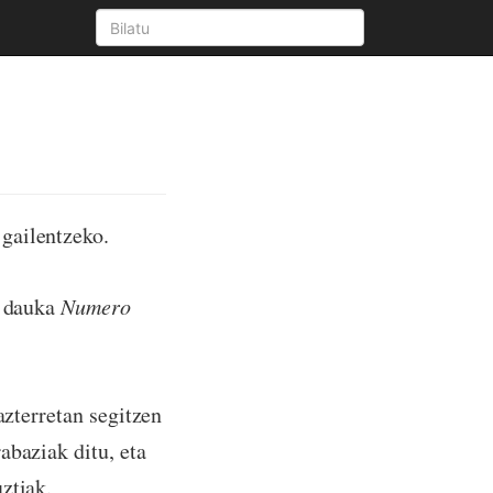
 gailentzeko.
a dauka
Numero
azterretan segitzen
abaziak ditu, eta
ztiak.