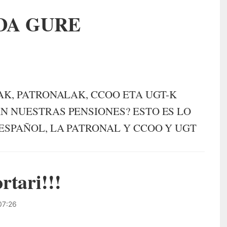
DA GURE
K, PATRONALAK, CCOO ETA UGT-K
N NUESTRAS PENSIONES? ESTO ES LO
ESPAÑOL, LA PATRONAL Y CCOO Y UGT
rtari!!!
07:26