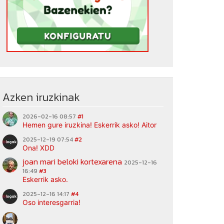
Azken iruzkinak
2026-02-16 08:57
#1
Hemen gure iruzkina! Eskerrik asko! Aitor
2025-12-19 07:54
#2
Ona! XDD
joan mari beloki kortexarena
2025-12-16
16:49
#3
Eskerrik asko.
2025-12-16 14:17
#4
Oso interesgarria!