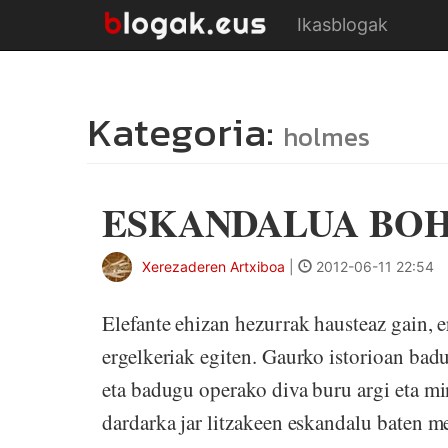
Ikasblogak
Kategoria:
holmes
ESKANDALUA BO
Xerezaderen Artxiboa
|
2012-06-11 22:54
Elefante ehizan hezurrak hausteaz gain, e
ergelkeriak egiten. Gaurko istorioan badu
eta badugu operako diva buru argi eta mi
dardarka jar litzakeen eskandalu baten 