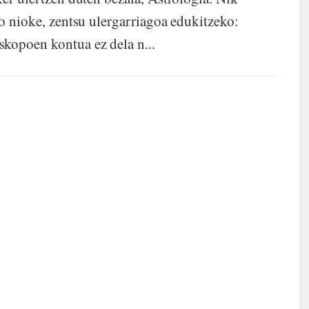
ko nioke, zentsu ulergarriagoa edukitzeko:
kopoen kontua ez dela n...