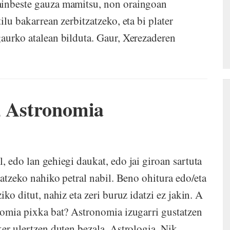
ainbeste gauza mamitsu, non oraingoan
ilu bakarrean zerbitzatzeko, eta bi plater
gaurko atalean bilduta. Gaur, Xerezaderen
, Astronomia
, edo lan gehiegi daukat, edo jai giroan sartuta
katzeko nahiko petral nabil. Beno ohitura edo/eta
iko ditut, nahiz eta zeri buruz idatzi ez jakin. A
onomia pixka bat? Astronomia izugarri gustatzen
ker ulertzen duten bezala, Astrologia. Nik