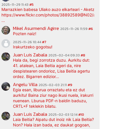
2025-11-29 11:43
#5
Marrazkien babesa Uliako auzo elkarteari - Aketz etxea (argazki bi
https://www.flickr.com/photos/38892589@N02/albums/72177720
...
Mikel Asurmendi Agirre
2025-11-26 11:59
#6
Pozten naiz!
2025-11-26 10:44
#7
Irakurtzeko gogotsu!
Juan Luis Zabala
2025-02-04 09:33
#8
Hala da, begi zorrotza duzu. Aurkitu dut:
41. atalean, Laia Beitia ageri da, nire
despistearen ondorioz, Lisa Beitia agertu
ordez. Bigarren edizior...
Angelu Villa
2025-02-03 21:11
#9
Egia esan, liburua orraztatu eta ez dut
aurkitu! Baina ziur nago ikusi nuela, irakurri
nuenean. Lburua PDF-n baldin baduzu,
CRTL+F teklekin bilatu.
Juan Luis Zabala
2025-02-03 12:14
#10
Laia Beitia? Aipatu dut inoiz nik Laia Beitia?
Non? Hala izan bada, ez daukat gogoan,