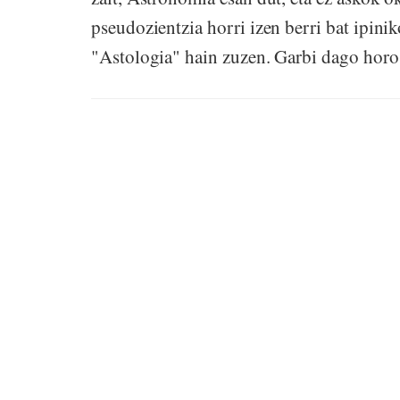
pseudozientzia horri izen berri bat ipini
"Astologia" hain zuzen. Garbi dago horos