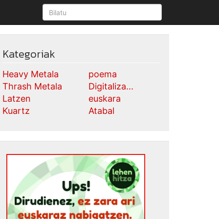
Kategoriak
Heavy Metala
poema
Thrash Metala
Digitaliza...
Latzen
euskara
Kuartz
Atabal