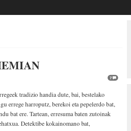
HEMIAN
7
rregeek tradizio handia dute, bai, bestelako
gu errege harroputz, berekoi eta pepelerdo bat,
ndu bat ere. Tartean, erresuma baten zutoinak
mehatxua. Detektibe kokainomano bat,