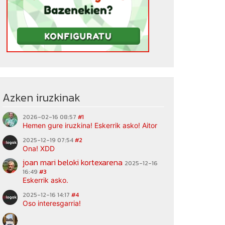
Azken iruzkinak
2026-02-16 08:57
#1
Hemen gure iruzkina! Eskerrik asko! Aitor
2025-12-19 07:54
#2
Ona! XDD
joan mari beloki kortexarena
2025-12-16
16:49
#3
Eskerrik asko.
2025-12-16 14:17
#4
Oso interesgarria!