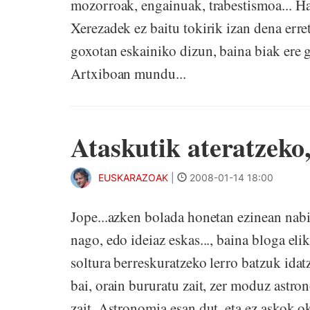
mozorroak, engainuak, trabestismoa... H
Xerezadek ez baitu tokirik izan dena erret
goxotan eskainiko dizun, baina biak ere 
Artxiboan mundu...
Ataskutik ateratzeko
EUSKARAZOAK
|
2008-01-14 18:00
Jope...azken bolada honetan ezinean nabil
nago, edo ideiaz eskas..., baina bloga eli
soltura berreskuratzeko lerro batzuk idatz
bai, orain bururatu zait, zer moduz astr
zait, Astronomia esan dut, eta ez askok o