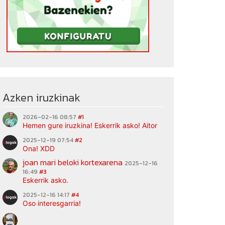
Azken iruzkinak
2026-02-16 08:57
#1
Hemen gure iruzkina! Eskerrik asko! Aitor
2025-12-19 07:54
#2
Ona! XDD
joan mari beloki kortexarena
2025-12-16
16:49
#3
Eskerrik asko.
2025-12-16 14:17
#4
Oso interesgarria!