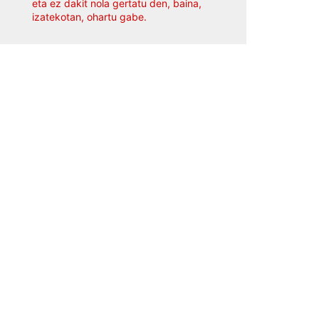
eta ez dakit nola gertatu den, baina,
izatekotan, ohartu gabe.