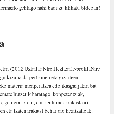
formazio gehiago nahi baduzu klikatu bideoan!
la
an (2012 Uztaila):Nire Hezitzaile-profilaNire
ginkizuna da pertsonen eta gizarteen
eko materia menperatzea edo ikasgai jakin bat
emate hutsetik haratago, konpetentziak,
, gainera, orain, curriculumak irakasleari.
en eta izaten irakatsi behar dio hezitzaileak,