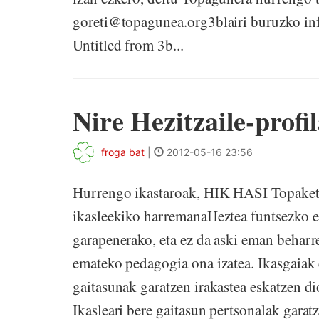
goreti@topagunea.org3blairi buruzko in
Untitled from 3b...
Nire Hezitzaile-profi
froga bat
|
2012-05-16 23:56
Hurrengo ikastaroak, HIK HASI Topaketet
ikasleekiko harremanaHeztea funtsezko e
garapenerako, eta ez da aski eman beharr
emateko pedagogia ona izatea. Ikasgaiak 
gaitasunak garatzen irakastea eskatzen dio
Ikasleari bere gaitasun pertsonalak garatz