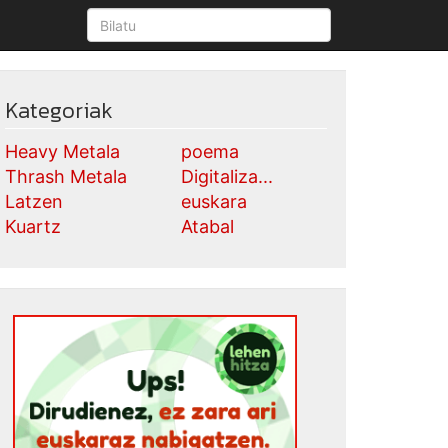
Kategoriak
Heavy Metala
poema
Thrash Metala
Digitaliza...
Latzen
euskara
Kuartz
Atabal