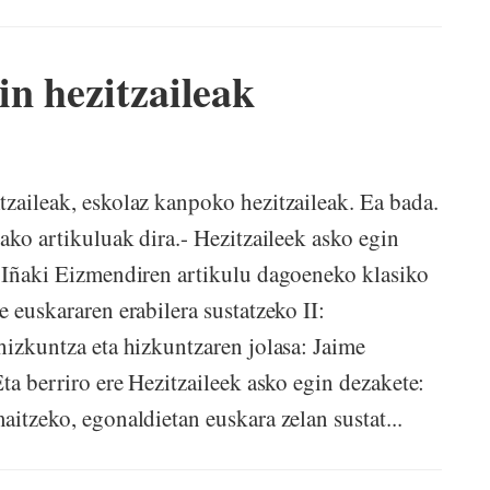
n hezitzaileak
tzaileak, eskolaz kanpoko hezitzaileak. Ea bada.
tako artikuluak dira.- Hezitzaileek asko egin
: Iñaki Eizmendiren artikulu dagoeneko klasiko
e euskararen erabilera sustatzeko II:
hizkuntza eta hizkuntzaren jolasa: Jaime
Eta berriro ere Hezitzaileek asko egin dezakete:
aitzeko, egonaldietan euskara zelan sustat...