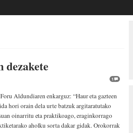
n dezakete
1
 Foru Aldundiaren enkarguz: “Haur eta gazteen
ida hori orain dela urte batzuk argitaratutako
suan oinarritu eta praktikoago, eraginkorrago
tiketarako aholku sorta dakar gidak. Orokorrak