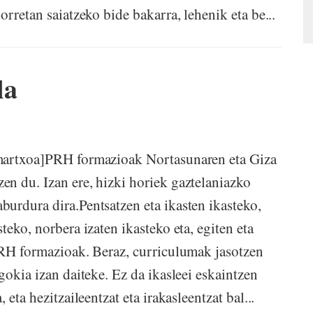
rretan saiatzeko bide bakarra, lehenik eta be...
la
 martxoa]PRH formazioak Nortasunaren eta Giza
n du. Izan ere, hizki horiek gaztelaniazko
urdura dira.Pentsatzen eta ikasten ikasteko,
teko, norbera izaten ikasteko eta, egiten eta
PRH formazioak. Beraz, curriculumak jasotzen
gokia izan daiteke. Ez da ikasleei eskaintzen
eta hezitzaileentzat eta irakasleentzat bal...