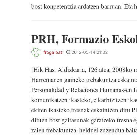
bost konpetentzia ardatzen barruan. Eta ho
PRH, Formazio Esko
froga bat
|
2012-05-14 21:02
[Hik Hasi Aldizkaria, 126 alea, 2008ko
Harremanen gaineko trebakuntza eskaintze
Personalidad y Relaciones Humanas-en lab
komunikatzen ikasteko, elkarbizitzen ikas
ekiten ikasteko tresnak eskaintzen ditu 
dituen bost gaitasunak garatzeko tresna e
zaien trebakuntza, helduei zuzendua baita, 