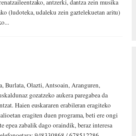
renatzaileentzako, antzerki, dantza zein musika
zako (ludoteka, udaleku zein gaztelekuetan aritu)
o...
 Burlata, Olazti, Antsoain, Aranguren,
i euskaldunaz gozatzeko aukera paregabea da
ntzat. Haien euskararen erabileran eragiteko
alioetan eragiten duen programa, beti ere ongi
e epea zabalik dago oraindik, beraz interesa
 telefonoetara: 948330868 / 678512286