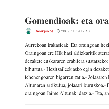
Gomendioak: eta orai
Garaigoikoa
|
2009-11-19 17:48
Aurrekoan irakasleak. Eta oraingoan hezi
Oraingoan ere Hik hasi aldizkaritik atera
dezakete euskararen erabilera sustatzeko
bihurtua.- Hezitzaileek asko egin dezaket
lehenengoaren bigarren zatia.- Jolasaren 
Altunaren artikulua, jolasari buruzkoa.- 
oraingoan Jaime Altunak idatzia.- Eta, am