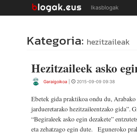
Ikasblogak
Kategoria:
hezitzaileak
Hezitzaileek asko egi
Garaigoikoa
|
2015-09-09 09:38
Ebetek gida praktikoa ondu du, Arabako
jardueretarako hezitzaileentzako gida”. G
“Begiraleek asko egin dezakete” entzutet
eta zehatzago egin dute. Eguneroko prak