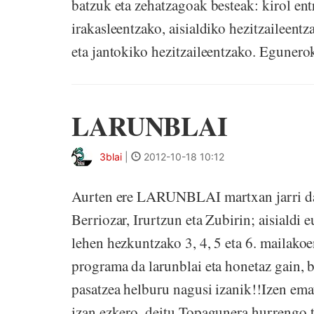
batzuk eta zehatzagoak besteak: kirol ent
irakasleentzako, aisialdiko hezitzaileent
eta jantokiko hezitzaileentzako. Egunerok
LARUNBLAI
3blai
|
2012-10-18 10:12
Aurten ere LARUNBLAI martxan jarri da,
Berriozar, Irurtzun eta Zubirin; aisiald
lehen hezkuntzako 3, 4, 5 eta 6. mailakoe
programa da larunblai eta honetaz gain, b
pasatzea helburu nagusi izanik!!Izen emat
izan ezkero, deitu Topagunera hurrengo