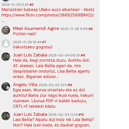
2025-11-29 11:43
#5
Marrazkien babesa Uliako auzo elkarteari - Aketz etxea (argazki bi
https://www.flickr.com/photos/38892589@N02/albums/72177720
...
Mikel Asurmendi Agirre
2025-11-26 11:59
#6
Pozten naiz!
2025-11-26 10:44
#7
Irakurtzeko gogotsu!
Juan Luis Zabala
2025-02-04 09:33
#8
Hala da, begi zorrotza duzu. Aurkitu dut:
41. atalean, Laia Beitia ageri da, nire
despistearen ondorioz, Lisa Beitia agertu
ordez. Bigarren edizior...
Angelu Villa
2025-02-03 21:11
#9
Egia esan, liburua orraztatu eta ez dut
aurkitu! Baina ziur nago ikusi nuela, irakurri
nuenean. Lburua PDF-n baldin baduzu,
CRTL+F teklekin bilatu.
Juan Luis Zabala
2025-02-03 12:14
#10
Laia Beitia? Aipatu dut inoiz nik Laia Beitia?
Non? Hala izan bada, ez daukat gogoan,