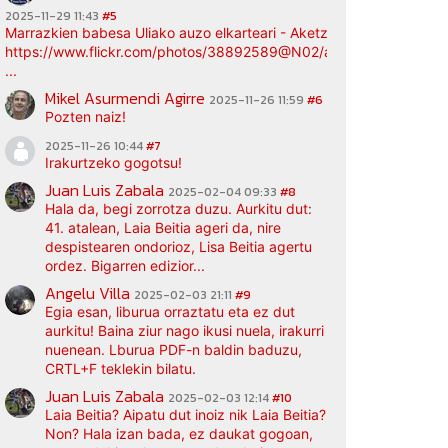
2025-11-29 11:43
#5
Marrazkien babesa Uliako auzo elkarteari - Aketz etxea (argazki bi
https://www.flickr.com/photos/38892589@N02/albums/72177720
...
Mikel Asurmendi Agirre
2025-11-26 11:59
#6
Pozten naiz!
2025-11-26 10:44
#7
Irakurtzeko gogotsu!
Juan Luis Zabala
2025-02-04 09:33
#8
Hala da, begi zorrotza duzu. Aurkitu dut:
41. atalean, Laia Beitia ageri da, nire
despistearen ondorioz, Lisa Beitia agertu
ordez. Bigarren edizior...
Angelu Villa
2025-02-03 21:11
#9
Egia esan, liburua orraztatu eta ez dut
aurkitu! Baina ziur nago ikusi nuela, irakurri
nuenean. Lburua PDF-n baldin baduzu,
CRTL+F teklekin bilatu.
Juan Luis Zabala
2025-02-03 12:14
#10
Laia Beitia? Aipatu dut inoiz nik Laia Beitia?
Non? Hala izan bada, ez daukat gogoan,