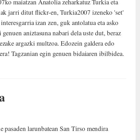
07ko maiatzan Anatolia zeharkatuz Turkia eta
 jarri ditut flickr-en, Turkia2007 izeneko 'set'
interesgarria izan zen, guk antolatua eta asko
 genuen aniztasuna nabari dela uste dut, beraz
ezake argazki multzoa. Edozein galdera edo
era! Tagzanian egin genuen bidaiaren ibilbidea.
a
e pasaden larunbatean San Tirso mendira