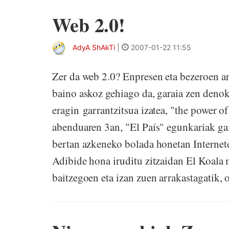
Web 2.0!
AdyA ShAkTi
|
2007-01-22 11:55
Zer da web 2.0? Enpresen eta bezeroen ar
baino askoz gehiago da, garaia zen denok 
eragin garrantzitsua izatea, "the power of
abenduaren 3an, "El País" egunkariak gai
bertan azkeneko bolada honetan Interneten
Adibide hona iruditu zitzaidan El Koala 
baitzegoen eta izan zuen arrakastagatik, o