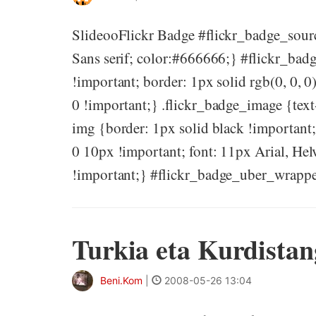
SlideooFlickr Badge #flickr_badge_source
Sans serif; color:#666666;} #flickr_bad
!important; border: 1px solid rgb(0, 0, 
0 !important;} .flickr_badge_image {text
img {border: 1px solid black !importan
0 10px !important; font: 11px Arial, Helv
!important;} #flickr_badge_uber_wrapper
Turkia eta Kurdistan
Beni.Kom
|
2008-05-26 13:04