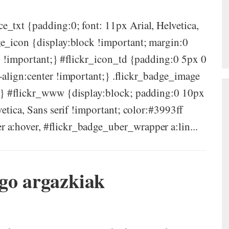
_txt {padding:0; font: 11px Arial, Helvetica,
ge_icon {display:block !important; margin:0
0) !important;} #flickr_icon_td {padding:0 5px 0
-align:center !important;} .flickr_badge_image
t;} #flickr_www {display:block; padding:0 10px
etica, Sans serif !important; color:#3993ff
 a:hover, #flickr_badge_uber_wrapper a:lin...
go argazkiak