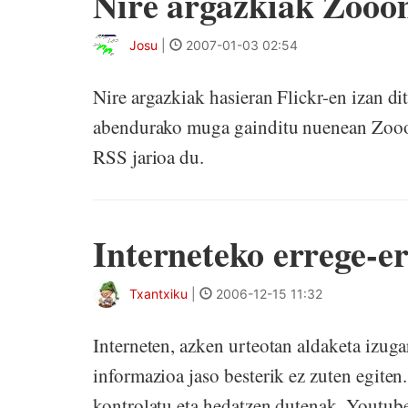
Nire argazkiak Zooo
Josu
|
2007-01-03 02:54
Nire argazkiak hasieran Flickr-en izan d
abendurako muga gainditu nuenean Zooom
RSS jarioa du.
Interneteko errege-e
Txantxiku
|
2006-12-15 11:32
Interneten, azken urteotan aldaketa izuga
informazioa jaso besterik ez zuten egiten.
kontrolatu eta hedatzen dutenak. Youtube