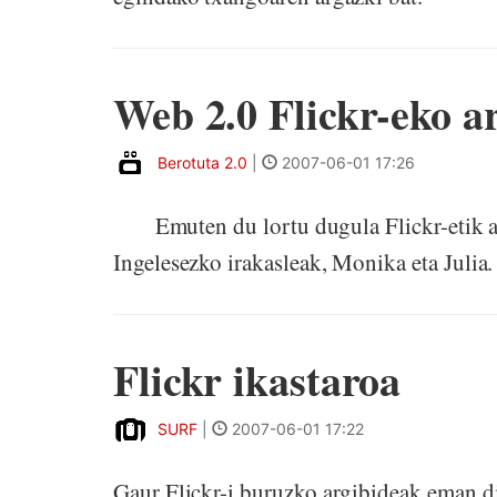
Web 2.0 Flickr-eko a
Berotuta 2.0
|
2007-06-01 17:26
Emuten du lortu dugula Flickr-etik ar
Ingelesezko irakasleak, Monika eta Juli
Flickr ikastaroa
SURF
|
2007-06-01 17:22
Gaur Flickr-i buruzko argibideak eman 