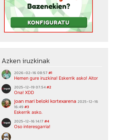
Azken iruzkinak
2026-02-16 08:57
#1
Hemen gure iruzkina! Eskerrik asko! Aitor
2025-12-19 07:54
#2
Ona! XDD
joan mari beloki kortexarena
2025-12-16
16:49
#3
Eskerrik asko.
2025-12-16 14:17
#4
Oso interesgarria!