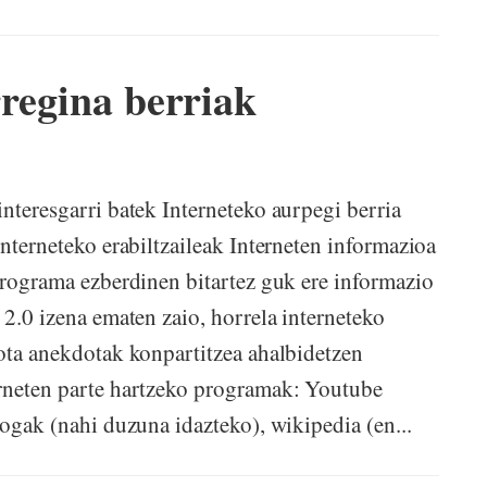
rregina berriak
nteresgarri batek Interneteko aurpegi berria
Interneteko erabiltzaileak Interneten informazioa
 programa ezberdinen bitartez guk ere informazio
 2.0 izena ematen zaio, horrela interneteko
dota anekdotak konpartitzea ahalbidetzen
erneten parte hartzeko programak: Youtube
logak (nahi duzuna idazteko), wikipedia (en...