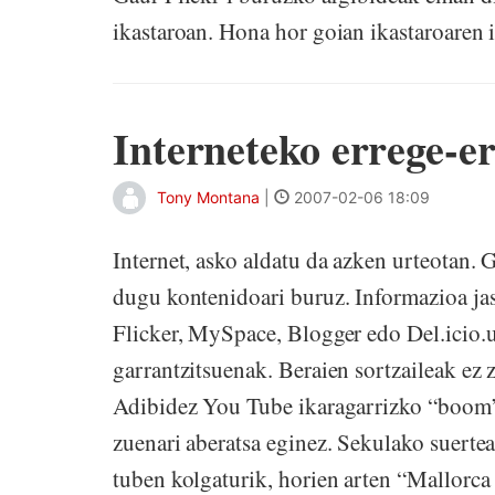
ikastaroan. Hona hor goian ikastaroaren i
Interneteko errege-e
Tony Montana
|
2007-02-06 18:09
Internet, asko aldatu da azken urteotan. 
dugu kontenidoari buruz. Informazioa jas
Flicker, MySpace, Blogger edo Del.icio
garrantzitsuenak. Beraien sortzaileak ez 
Adibidez You Tube ikaragarrizko “boom”-
zuenari aberatsa eginez. Sekulako suerte
tuben kolgaturik, horien arten “Mallorca