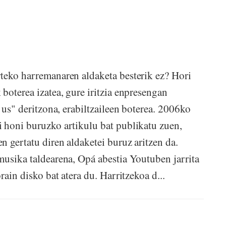
teko harremanaren aldaketa besterik ez? Hori
boterea izatea, gure iritzia enpresengan
 us" deritzona, erabiltzaileen boterea. 2006ko
 honi buruzko artikulu bat publikatu zuen,
 gertatu diren aldaketei buruz aritzen da.
musika taldearena, Opá abestia Youtuben jarrita
rain disko bat atera du. Harritzekoa d...