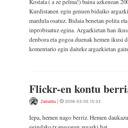
Kostata ( a ze pelma!) baina azkenean 20
Kurdistanen egin genuen bidaiko argazkiak
mardula osatuz. Bidaia benetan polita eta 
inprobisatuz egina. Argazkietan han ikusi
denbora eta gogoa duenak hemen ikusi d
komentario egin daiteke argazkietan gain
Flickr-en kontu berri
Zabaldu
|
2008-03-05 15:33
Iepa, hemen nago berriz. Hemen daukazu
egindako txangoaren argazki bat.