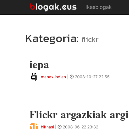
Ikasblogak
Kategoria:
flickr
iepa
manex indian
|
2008-10-27 22:55
Flickr argazkiak arg
hikhasi
|
2008-06-22 23:32