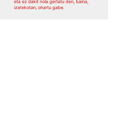
eta ez dakit nola gertatu den, baina,
izatekotan, ohartu gabe.