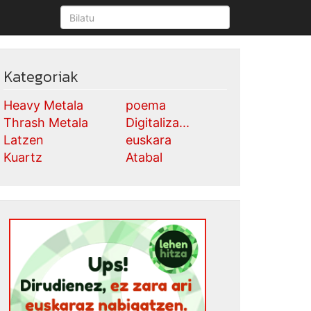
Kategoriak
Heavy Metala
poema
Thrash Metala
Digitaliza...
Latzen
euskara
Kuartz
Atabal