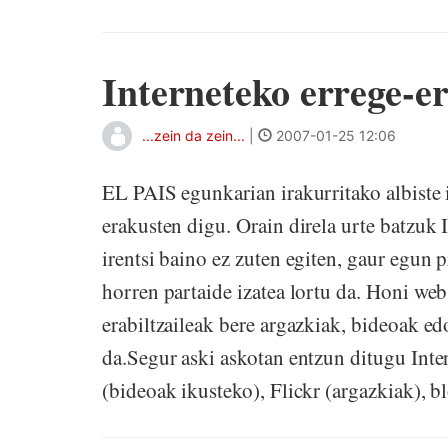
Interneteko errege-e
...zein da zein...
|
2007-01-25 12:06
EL PAIS egunkarian irakurritako albiste i
erakusten digu. Orain direla urte batzuk 
irentsi baino ez zuten egiten, gaur egun
horren partaide izatea lortu da. Honi web
erabiltzaileak bere argazkiak, bideoak e
da.Segur aski askotan entzun ditugu Int
(bideoak ikusteko), Flickr (argazkiak), b