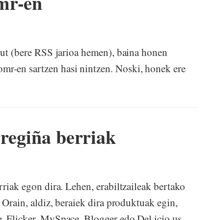
mr-en
itut (bere RSS jarioa hemen), baina honen
r-en sartzen hasi nintzen. Noski, honek ere
rregiña berriak
rriak egon dira. Lehen, erabiltzaileak bertako
 Orain, aldiz, beraiek dira produktuak egin,
, Flicker, MySpace, Blogger edo Del.icio.us