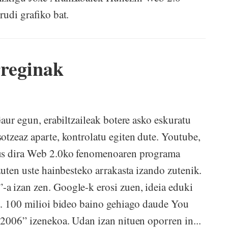
rudi grafiko bat.
rreginak
Gaur egun, erabiltzaileak botere asko eskuratu
otzeaz aparte, kontrolatu egiten dute. Youtube,
.us dira Web 2.0ko fenomenoaren programa
zuten uste hainbesteko arrakasta izando zutenik.
a izan zen. Google-k erosi zuen, ideia eduki
a. 100 milioi bideo baino gehiago daude You
 2006” izenekoa. Udan izan nituen oporren in...