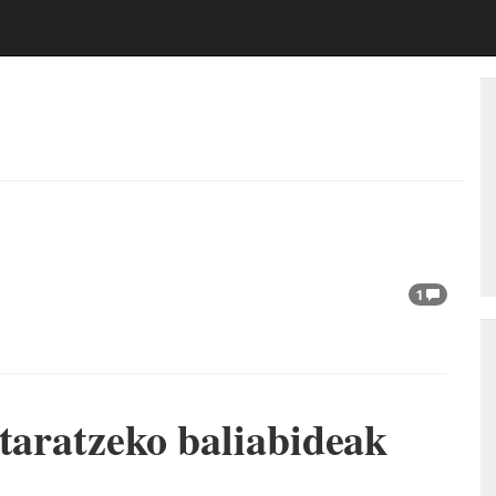
1
itaratzeko baliabideak