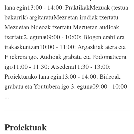
lana egin13:00 - 14:00: PraktikakMezuak (testua
bakarrik) argitaratuMezuetan irudiak txertatu
Mezuetan bideoak txertatu Mezuetan audioak
txertatu2. eguna09:00 - 10:00: Blogen erabilera
irakaskuntzan10:00 - 11:00: Argazkiak atera eta
Flickrera igo. Audioak grabatu eta Podomaticera
igo11:00 - 11:30: Atsedena11:30 - 13:00:
Proiekturako lana egin13:00 - 14:00: Bideoak
grabatu eta Youtubera igo 3. eguna09:00 - 10:00:
...
Proiektuak