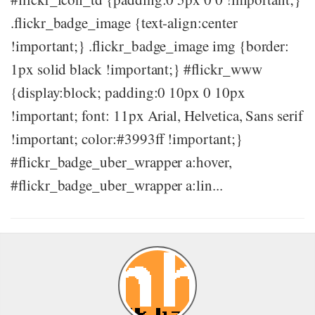
.flickr_badge_image {text-align:center
!important;} .flickr_badge_image img {border:
1px solid black !important;} #flickr_www
{display:block; padding:0 10px 0 10px
!important; font: 11px Arial, Helvetica, Sans serif
!important; color:#3993ff !important;}
#flickr_badge_uber_wrapper a:hover,
#flickr_badge_uber_wrapper a:lin...