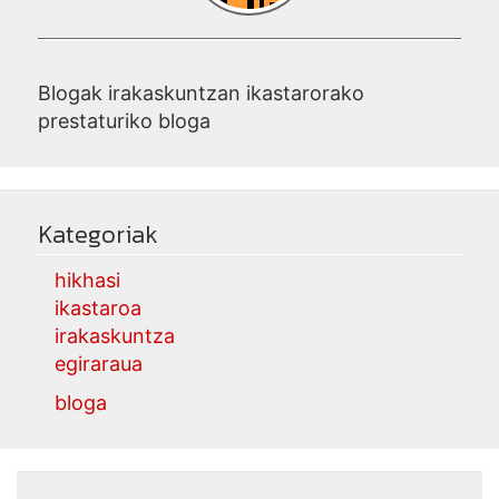
Blogak irakaskuntzan ikastarorako
prestaturiko bloga
Kategoriak
hikhasi
ikastaroa
irakaskuntza
egiraraua
bloga