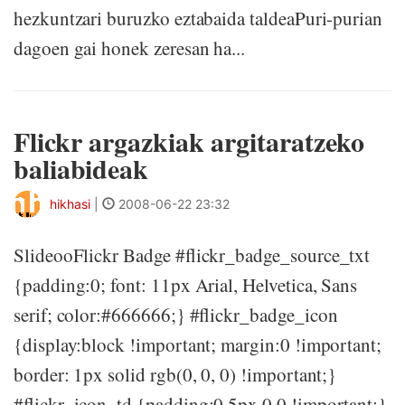
hezkuntzari buruzko eztabaida taldeaPuri-purian
dagoen gai honek zeresan ha...
Flickr argazkiak argitaratzeko
baliabideak
hikhasi
|
2008-06-22 23:32
SlideooFlickr Badge #flickr_badge_source_txt
{padding:0; font: 11px Arial, Helvetica, Sans
serif; color:#666666;} #flickr_badge_icon
{display:block !important; margin:0 !important;
border: 1px solid rgb(0, 0, 0) !important;}
#flickr_icon_td {padding:0 5px 0 0 !important;}