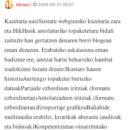
hikhasi
|
2008-06-27 09:07
Kazetaria naizSustatu webguneko kazetaria zara
eta HikHasik antolaturiko topaketetara bidali
zaituzte han gertatzen denaren berri blogean
eman dezazun. Erabateko askatasuna eman
badizute ere, aintzat hartu beharreko hainbat
iradokizun luzatu dizute:Ikastaro hauen
historiaAurtengo topaketei buruzko
datuakPartaide ezberdinen iritziak (formatu
ezberdinetan)Antolatzaileen iritziak (formatu
ezberdinetan)Erreportaje grafikoaBaliabide
multimedia erabiliz, kronikak aberastu (audioak
eta bideoak)Konpetentzietan oinarritutako