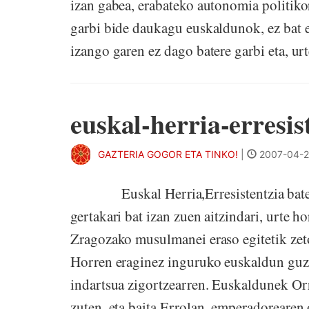
izan gabea, erabateko autonomia politi
garbi bide daukagu euskaldunok, ez bat eta
izango garen ez dago batere garbi eta, urt
euskal-herria-erresis
GAZTERIA GOGOR ETA TINKO!
|
2007-04-2
Euskal Herria,Erresistentzia baten h
gertakari bat izan zuen aitzindari, urte
Zragozako musulmanei eraso egitetik zetor
Horren eraginez inguruko euskaldun guzti
indartsua zigortzearren. Euskaldunek Or
zuten, eta baita Errolan, emperadorearen 