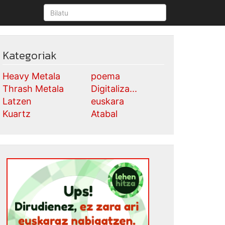
Kategoriak
Heavy Metala
poema
Thrash Metala
Digitaliza...
Latzen
euskara
Kuartz
Atabal