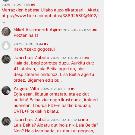
2025-11-29 11:43
#5
Marrazkien babesa Uliako auzo elkarteari - Aketz etxea (argazki bi
https://www.flickr.com/photos/38892589@N02/albums/72177720
...
Mikel Asurmendi Agirre
2025-11-26 11:59
#6
Pozten naiz!
2025-11-26 10:44
#7
Irakurtzeko gogotsu!
Juan Luis Zabala
2025-02-04 09:33
#8
Hala da, begi zorrotza duzu. Aurkitu dut:
41. atalean, Laia Beitia ageri da, nire
despistearen ondorioz, Lisa Beitia agertu
ordez. Bigarren edizior...
Angelu Villa
2025-02-03 21:11
#9
Egia esan, liburua orraztatu eta ez dut
aurkitu! Baina ziur nago ikusi nuela, irakurri
nuenean. Lburua PDF-n baldin baduzu,
CRTL+F teklekin bilatu.
Juan Luis Zabala
2025-02-03 12:14
#10
Laia Beitia? Aipatu dut inoiz nik Laia Beitia?
Non? Hala izan bada, ez daukat gogoan,