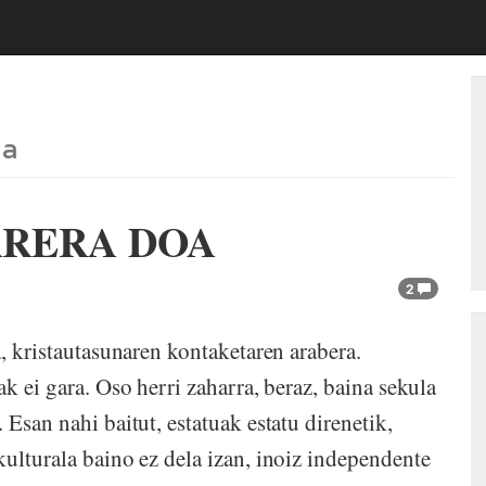
ua
RRERA DOA
2
a, kristautasunaren kontaketaren arabera.
k ei gara. Oso herri zaharra, beraz, baina sekula
Esan nahi baitut, estatuak estatu direnetik,
ulturala baino ez dela izan, inoiz independente