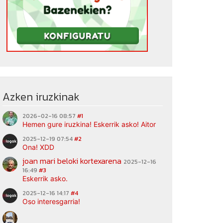
Azken iruzkinak
2026-02-16 08:57
#1
Hemen gure iruzkina! Eskerrik asko! Aitor
2025-12-19 07:54
#2
Ona! XDD
joan mari beloki kortexarena
2025-12-16
16:49
#3
Eskerrik asko.
2025-12-16 14:17
#4
Oso interesgarria!