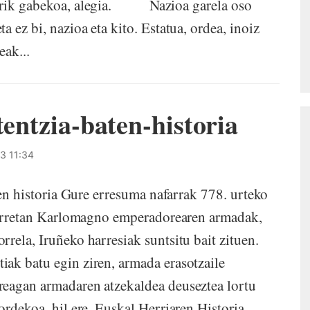
korik gabekoa, alegia. Nazioa garela oso
 ez bi, nazioa eta kito. Estatua, ordea, inoiz
eak...
tentzia-baten-historia
3 11:34
istoria Gure erresuma nafarrak 778. urteko
 horretan Karlomagno emperadorearen armadak,
rela, Iruñeko harresiak suntsitu bait zituen.
ak batu egin ziren, armada erasotzaile
reagan armadaren atzekaldea deuseztea lortu
ordekoa, hil ere. Euskal Herriaren Historia