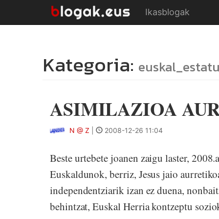
Ikasblogak
Kategoria:
euskal_estat
ASIMILAZIOA AU
N @ Z
|
2008-12-26 11:04
Beste urtebete joanen zaigu laster, 2008.
Euskaldunok, berriz, Jesus jaio aurretikoa
independentziarik izan ez duena, nonbait. 
behintzat, Euskal Herria kontzeptu soziok