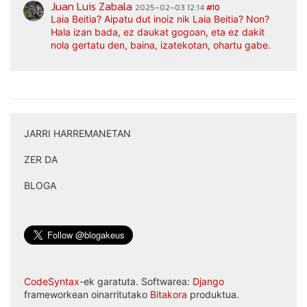
Juan Luis Zabala
2025-02-03 12:14
#10
Laia Beitia? Aipatu dut inoiz nik Laia Beitia? Non?
Hala izan bada, ez daukat gogoan, eta ez dakit
nola gertatu den, baina, izatekotan, ohartu gabe.
JARRI HARREMANETAN
|
ZER DA
|
BLOGA
CodeSyntax
-ek garatuta. Softwarea:
Django
frameworkean oinarritutako
Bitakora
produktua.