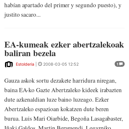
habían apartado del primer y segundo puesto), y
justito sacaro...
EA-kumeak ezker abertzalekoak
baliran bezela
Estolderia
|
2008-03-05 12:52
1
Gauza askok sortu dezakete harridura niregan,
baina EA-ko Gazte Abertzaleko kideek irabazten
dute azkenaldian luze baino luzeago. Ezker
Abertzaleko espazioan kokatzen dute beren
burua. Luis Mari Oiarbide, Begoña Lasagabaster,
Iñaki Galdos, Martin Beramendi, Legazpiko