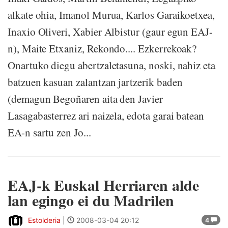
alkate ohia, Imanol Murua, Karlos Garaikoetxea,
Inaxio Oliveri, Xabier Albistur (gaur egun EAJ-
n), Maite Etxaniz, Rekondo.... Ezkerrekoak?
Onartuko diegu abertzaletasuna, noski, nahiz eta
batzuen kasuan zalantzan jartzerik baden
(demagun Begoñaren aita den Javier
Lasagabasterrez ari naizela, edota garai batean
EA-n sartu zen Jo...
EAJ-k Euskal Herriaren alde
lan egingo ei du Madrilen
Estolderia
|
2008-03-04 20:12
4