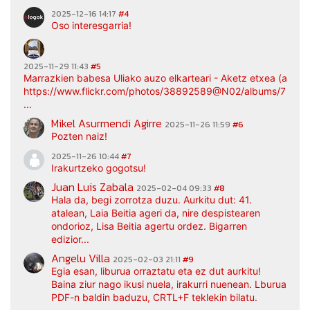
2025-12-16 14:17
#4
Oso interesgarria!
2025-11-29 11:43
#5
Marrazkien babesa Uliako auzo elkarteari - Aketz etxea (argaz
https://www.flickr.com/photos/38892589@N02/albums/7217
...
Mikel Asurmendi Agirre
2025-11-26 11:59
#6
Pozten naiz!
2025-11-26 10:44
#7
Irakurtzeko gogotsu!
Juan Luis Zabala
2025-02-04 09:33
#8
Hala da, begi zorrotza duzu. Aurkitu dut: 41.
atalean, Laia Beitia ageri da, nire despistearen
ondorioz, Lisa Beitia agertu ordez. Bigarren
edizior...
Angelu Villa
2025-02-03 21:11
#9
Egia esan, liburua orraztatu eta ez dut aurkitu!
Baina ziur nago ikusi nuela, irakurri nuenean. Lburua
PDF-n baldin baduzu, CRTL+F teklekin bilatu.