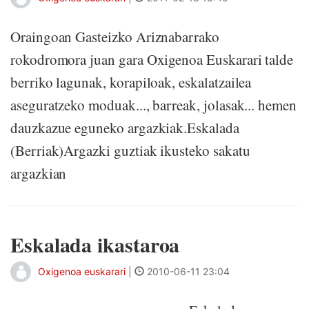
Oraingoan Gasteizko Ariznabarrako
rokodromora juan gara Oxigenoa Euskarari talde
berriko lagunak, korapiloak, eskalatzailea
aseguratzeko moduak..., barreak, jolasak... hemen
dauzkazue eguneko argazkiak.Eskalada
(Berriak)Argazki guztiak ikusteko sakatu
argazkian
Eskalada ikastaroa
Oxigenoa euskarari
|
2010-06-11 23:04