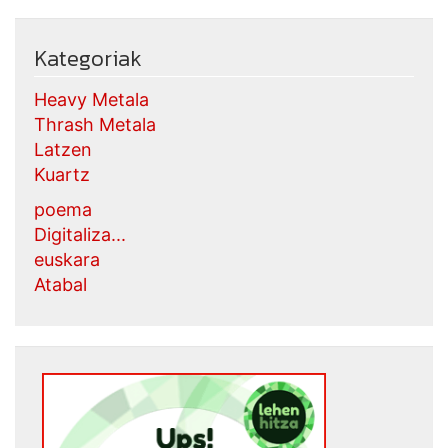
Kategoriak
Heavy Metala
Thrash Metala
Latzen
Kuartz
poema
Digitaliza...
euskara
Atabal