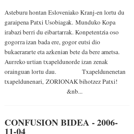
Asteburu hontan Esloveniako Kranj-en lortu du
garaipena Patxi Usobiagak. Munduko Kopa
irabazi berri du eibartarrak. Konpetentzia oso
gogorra izan bada ere, gogor eutsi dio
bukaerararte eta azkenian bete da bere ametsa.
Aurreko urtian txapeldunorde izan zenak
orainguan lortu dau. Txapeldunenetan
txapeldunenari, ZORIONAK bihotzez Patxi!
&nb...
CONFUSION BIDEA - 2006-
11-04