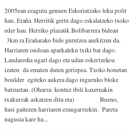
2005ean ezagutu genuen Eskoriatzako leku polit
hau, Eraña. Herritik gertu dago eskalatzeko txoko
eder hau. Herriko plazatik Bolibarrera bidean
3km ra Erañarako bide gurutzea aurkitzen da.
Harriaren ondoan aparkaleku txiki bat dago.
Landaredia ugari dago eta udan eskertzekoa
izaten da ematen duten gerizpea. Txoko honetan
boulder egiteko aukera dago inguruko bloke
batzuetan. (Oharra: kontuz ibili kaxeruakin
txakurrak askatzen ditu eta) Bueno,
hasi gaitezen harriaren ezaugarriekin. Pareta
nagusia kare ha...