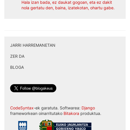
Hala izan bada, ez daukat gogoan, eta ez dakit
nola gertatu den, baina, izatekotan, ohartu gabe.
JARRI HARREMANETAN
|
ZER DA
|
BLOGA
CodeSyntax
-ek garatuta. Softwarea:
Django
frameworkean oinarritutako
Bitakora
produktua.