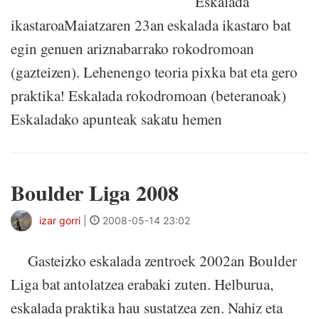
Eskalada
ikastaroaMaiatzaren 23an eskalada ikastaro bat
egin genuen ariznabarrako rokodromoan
(gazteizen). Lehenengo teoria pixka bat eta gero
praktika! Eskalada rokodromoan (beteranoak)
Eskaladako apunteak sakatu hemen
Boulder Liga 2008
izar gorri
|
2008-05-14 23:02
Gasteizko eskalada zentroek 2002an Boulder
Liga bat antolatzea erabaki zuten. Helburua,
eskalada praktika hau sustatzea zen. Nahiz eta