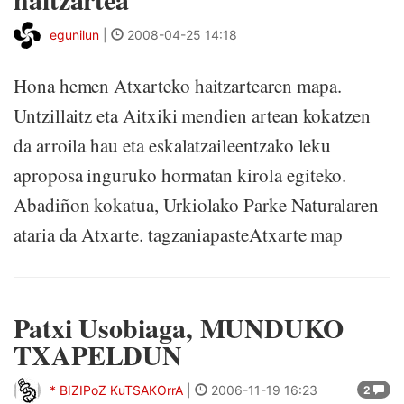
egunilun
|
2008-04-25 14:18
Hona hemen Atxarteko haitzartearen mapa.
Untzillaitz eta Aitxiki mendien artean kokatzen
da arroila hau eta eskalatzaileentzako leku
aproposa inguruko hormatan kirola egiteko.
Abadiñon kokatua, Urkiolako Parke Naturalaren
ataria da Atxarte. tagzaniapasteAtxarte map
Patxi Usobiaga, MUNDUKO
TXAPELDUN
* BIZIPoZ KuTSAKOrrA
|
2006-11-19 16:23
2