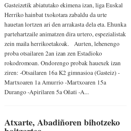
Gasteizetik abiatutako ekimena izan, liga Euskal
Herriko hainbat txokotara zabaldu da urte
hauetan lortzen ari den arrakasta dela eta. Ehunka
partehartzaile animatzen dira urtero, espezialistak
zein maila herrikoetakoak. Aurten, lehenengo
proba otsailaren 2an izan zen Estadioko
rokodromoan. Ondorengo probak hauexek izan
ziren: -Otsailaren 16a K2 gimnasioa (Gasteiz) -
Martxoaren 1a Amurrio -Martxoaren 15a
Durango -Apirilaren 5a Oñati -A...
Atxarte, Abadiñoren bihotzeko
haitzartea