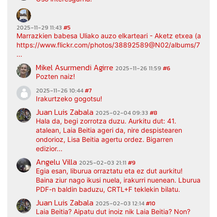
2025-11-29 11:43
#5
Marrazkien babesa Uliako auzo elkarteari - Aketz etxea (argaz
https://www.flickr.com/photos/38892589@N02/albums/7217
...
Mikel Asurmendi Agirre
2025-11-26 11:59
#6
Pozten naiz!
2025-11-26 10:44
#7
Irakurtzeko gogotsu!
Juan Luis Zabala
2025-02-04 09:33
#8
Hala da, begi zorrotza duzu. Aurkitu dut: 41.
atalean, Laia Beitia ageri da, nire despistearen
ondorioz, Lisa Beitia agertu ordez. Bigarren
edizior...
Angelu Villa
2025-02-03 21:11
#9
Egia esan, liburua orraztatu eta ez dut aurkitu!
Baina ziur nago ikusi nuela, irakurri nuenean. Lburua
PDF-n baldin baduzu, CRTL+F teklekin bilatu.
Juan Luis Zabala
2025-02-03 12:14
#10
Laia Beitia? Aipatu dut inoiz nik Laia Beitia? Non?