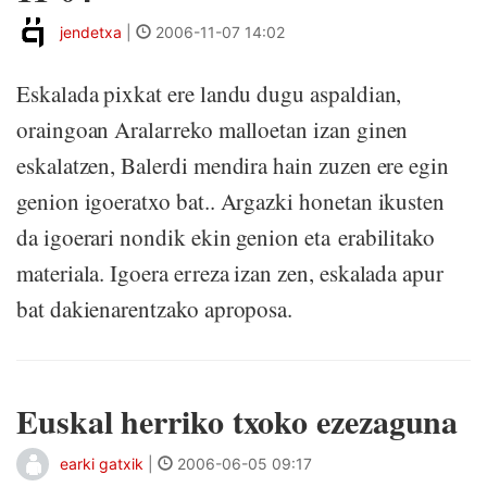
jendetxa
|
2006-11-07 14:02
Eskalada pixkat ere landu dugu aspaldian,
oraingoan Aralarreko malloetan izan ginen
eskalatzen, Balerdi mendira hain zuzen ere egin
genion igoeratxo bat.. Argazki honetan ikusten
da igoerari nondik ekin genion eta erabilitako
materiala. Igoera erreza izan zen, eskalada apur
bat dakienarentzako aproposa.
Euskal herriko txoko ezezaguna
earki gatxik
|
2006-06-05 09:17