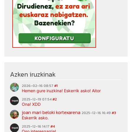
Azken iruzkinak
2026-02-16 08:57
#1
Hemen gure iruzkina! Eskerrik asko! Aitor
2025-12-19 07:54
#2
Ona! XDD
joan mari beloki kortexarena
2025-12-16 16:49
#3
Eskerrik asko.
2025-12-16 14:17
#4
Oso interesgarria!