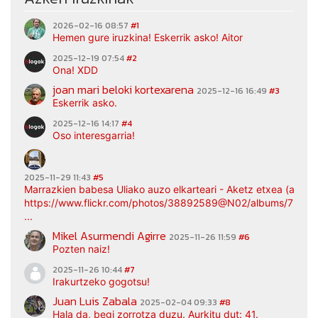
2026-02-16 08:57
#1
Hemen gure iruzkina! Eskerrik asko! Aitor
2025-12-19 07:54
#2
Ona! XDD
joan mari beloki kortexarena
2025-12-16 16:49
#3
Eskerrik asko.
2025-12-16 14:17
#4
Oso interesgarria!
2025-11-29 11:43
#5
Marrazkien babesa Uliako auzo elkarteari - Aketz etxea (argaz
https://www.flickr.com/photos/38892589@N02/albums/7217
...
Mikel Asurmendi Agirre
2025-11-26 11:59
#6
Pozten naiz!
2025-11-26 10:44
#7
Irakurtzeko gogotsu!
Juan Luis Zabala
2025-02-04 09:33
#8
Hala da, begi zorrotza duzu. Aurkitu dut: 41.