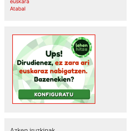
euskara
Atabal
Azken iruzkinak