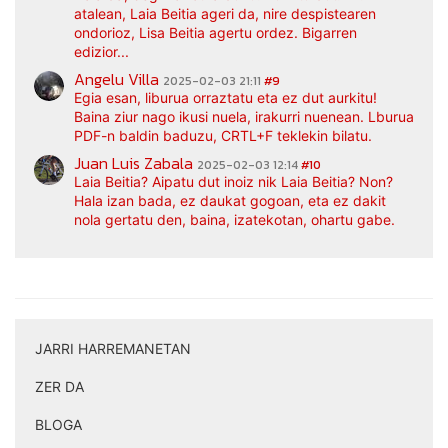
atalean, Laia Beitia ageri da, nire despistearen
ondorioz, Lisa Beitia agertu ordez. Bigarren
edizior...
Angelu Villa
2025-02-03 21:11
#9
Egia esan, liburua orraztatu eta ez dut aurkitu!
Baina ziur nago ikusi nuela, irakurri nuenean. Lburua
PDF-n baldin baduzu, CRTL+F teklekin bilatu.
Juan Luis Zabala
2025-02-03 12:14
#10
Laia Beitia? Aipatu dut inoiz nik Laia Beitia? Non?
Hala izan bada, ez daukat gogoan, eta ez dakit
nola gertatu den, baina, izatekotan, ohartu gabe.
JARRI HARREMANETAN
|
ZER DA
|
BLOGA