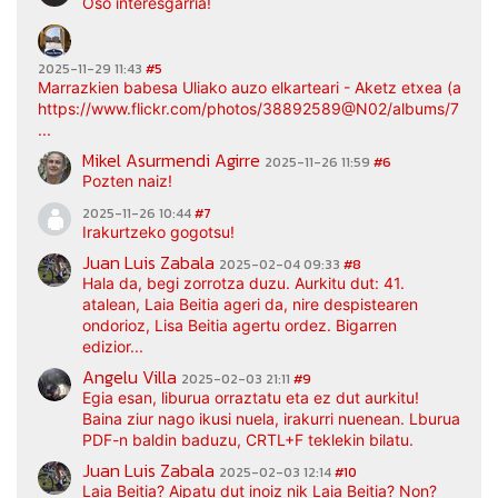
Oso interesgarria!
2025-11-29 11:43
#5
Marrazkien babesa Uliako auzo elkarteari - Aketz etxea (argaz
https://www.flickr.com/photos/38892589@N02/albums/7217
...
Mikel Asurmendi Agirre
2025-11-26 11:59
#6
Pozten naiz!
2025-11-26 10:44
#7
Irakurtzeko gogotsu!
Juan Luis Zabala
2025-02-04 09:33
#8
Hala da, begi zorrotza duzu. Aurkitu dut: 41.
atalean, Laia Beitia ageri da, nire despistearen
ondorioz, Lisa Beitia agertu ordez. Bigarren
edizior...
Angelu Villa
2025-02-03 21:11
#9
Egia esan, liburua orraztatu eta ez dut aurkitu!
Baina ziur nago ikusi nuela, irakurri nuenean. Lburua
PDF-n baldin baduzu, CRTL+F teklekin bilatu.
Juan Luis Zabala
2025-02-03 12:14
#10
Laia Beitia? Aipatu dut inoiz nik Laia Beitia? Non?