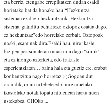
eta berriz, etengabe errepikatzen dudan esaldi
horietako bat da honako hau:“Hezkuntza
sisteman ez dago hezkuntzarik. Hezkuntza
sistema, gainditu beharreko oztopoz osatua dago,
ez hezkuntzaz"edo horrelako zerbait. Oztopoak
noski, esaminak dira.Esaldi hau, nire ikasle
bizipen pertsonaletan oinarritua dago “soilik”,
eta ez inongo azterketa, edo irakasle
esperientziatan… baina hala eta guztiz ere, erabat
konbentzitua nago horretaz :-)Gogoan dut
oraindik, orain urtebete edo, nire umetako
ikastolako notak topatu nituenean hartu nuen
ustekabea. OHOko ...