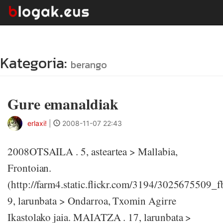
Kategoria:
berango
Gure emanaldiak
erlaxi!
|
2008-11-07 22:43
2008OTSAILA . 5, asteartea > Mallabia,
Frontoian.
(http://farm4.static.flickr.com/3194/3025675509_
9, larunbata > Ondarroa, Txomin Agirre
Ikastolako jaia. MAIATZA . 17, larunbata >