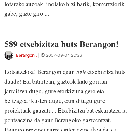
lotarako auzoak, inolako bizi barik, komertziorik
gabe, gazte giro ...
589 etxebizitza huts Berangon!
Berangon..
|
2007-09-04 22:36
Lotsatzekoa! Berangon egun 589 etxebizitza huts
daude! Eta bitartean, gazteok kale gorrian
jarraitzen dugu, gure etorkizuna gero eta
beltzagoa ikusten dugu, ezin ditugu gure
proiektuak gauzatu... Etxebizitza bat eskuratzea ia
pentsaezina da gaur Berangoko gazteentzat.
Egungo prezioei aurre egitea ezinezkoa da, ez