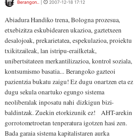
Berangon..
|
2007-12-18 17:12
Abiadura Handiko trena, Bologna prozesua,
etxebizitza eskubidearen ukazioa, gaztetxeen
desalojoak, prekarietatea, espekulazioa, proiektu
txikitzaileak, lan istripu-erailketak,
unibertsitateen merkantilizazioa, kontrol soziala,
kontsumismo basatia... Berangoko gazteoi
pazientzia bukatu zaigu! Ez dugu onartzen eta ez
dugu sekula onartuko egungo sistema
neoliberalak inposatu nahi dizkigun bizi-
baldintzak. Zuekin etorkizunik ez! AHT-arekin
gorrotometroetan tenperatura igotzen hasi zen.
Bada garaia sistema kapitalistaren aurka