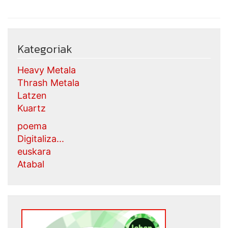
Kategoriak
Heavy Metala
Thrash Metala
Latzen
Kuartz
poema
Digitaliza...
euskara
Atabal