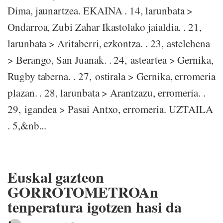
Dima, jaunartzea. EKAINA . 14, larunbata >
Ondarroa, Zubi Zahar Ikastolako jaialdia. . 21,
larunbata > Aritaberri, ezkontza. . 23, astelehena
> Berango, San Juanak. . 24, asteartea > Gernika,
Rugby taberna. . 27, ostirala > Gernika, erromeria
plazan. . 28, larunbata > Arantzazu, erromeria. .
29, igandea > Pasai Antxo, erromeria. UZTAILA
. 5,&nb...
Euskal gazteon
GORROTOMETROAn
tenperatura igotzen hasi da