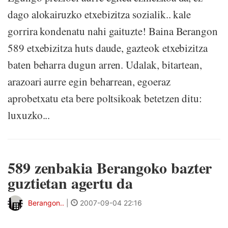
dago alokairuzko etxebizitza sozialik.. kale
gorrira kondenatu nahi gaituzte! Baina Berangon
589 etxebizitza huts daude, gazteok etxebizitza
baten beharra dugun arren. Udalak, bitartean,
arazoari aurre egin beharrean, egoeraz
aprobetxatu eta bere poltsikoak betetzen ditu:
luxuzko...
589 zenbakia Berangoko bazter
guztietan agertu da
Berangon..
|
2007-09-04 22:16