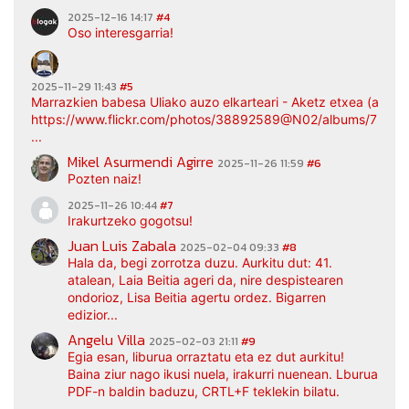
2025-12-16 14:17
#4
Oso interesgarria!
2025-11-29 11:43
#5
Marrazkien babesa Uliako auzo elkarteari - Aketz etxea (argaz
https://www.flickr.com/photos/38892589@N02/albums/7217
...
Mikel Asurmendi Agirre
2025-11-26 11:59
#6
Pozten naiz!
2025-11-26 10:44
#7
Irakurtzeko gogotsu!
Juan Luis Zabala
2025-02-04 09:33
#8
Hala da, begi zorrotza duzu. Aurkitu dut: 41.
atalean, Laia Beitia ageri da, nire despistearen
ondorioz, Lisa Beitia agertu ordez. Bigarren
edizior...
Angelu Villa
2025-02-03 21:11
#9
Egia esan, liburua orraztatu eta ez dut aurkitu!
Baina ziur nago ikusi nuela, irakurri nuenean. Lburua
PDF-n baldin baduzu, CRTL+F teklekin bilatu.