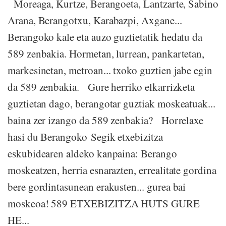
Moreaga, Kurtze, Berangoeta, Lantzarte, Sabino
Arana, Berangotxu, Karabazpi, Axgane...
Berangoko kale eta auzo guztietatik hedatu da
589 zenbakia. Hormetan, lurrean, pankartetan,
markesinetan, metroan... txoko guztien jabe egin
da 589 zenbakia. Gure herriko elkarrizketa
guztietan dago, berangotar guztiak moskeatuak...
baina zer izango da 589 zenbakia? Horrelaxe
hasi du Berangoko Segik etxebizitza
eskubidearen aldeko kanpaina: Berango
moskeatzen, herria esnarazten, errealitate gordina
bere gordintasunean erakusten... gurea bai
moskeoa! 589 ETXEBIZITZA HUTS GURE
HE...