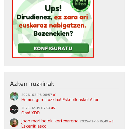
Azken iruzkinak
2026-02-16 08:57
#1
Hemen gure iruzkina! Eskerrik asko! Aitor
2025-12-19 07:54
#2
Ona! XDD
joan mari beloki kortexarena
2025-12-16 16:49
#3
Eskerrik asko.