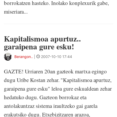
borrokatzen hasteko. Inolako konplexurik gabe,
miseriara...
Kapitalismoa apurtuz..
garaipena gure esku!
Berangon..
|
2007-10-10 17:44
GAZTE! Urriaren 20an gazteok martxa egingo
dugu Uribe Kostan zehar. "Kapitalismoa apurtuz,
garaipena gure esku" leloa gure eskualdean zehar
hedatuko dugu. Gazteon borrokaz eta
antolakuntzaz sistema iraultzeko gai garela
erakutsiko dugu. Etxebizitzaren arazoa,