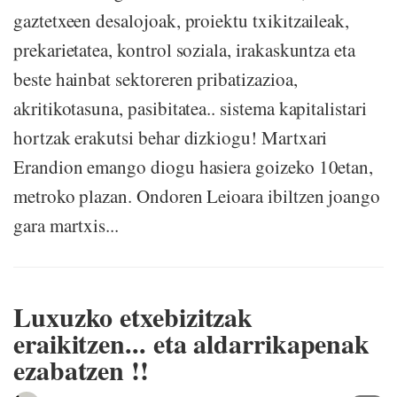
gaztetxeen desalojoak, proiektu txikitzaileak,
prekarietatea, kontrol soziala, irakaskuntza eta
beste hainbat sektoreren pribatizazioa,
akritikotasuna, pasibitatea.. sistema kapitalistari
hortzak erakutsi behar dizkiogu! Martxari
Erandion emango diogu hasiera goizeko 10etan,
metroko plazan. Ondoren Leioara ibiltzen joango
gara martxis...
Luxuzko etxebizitzak
eraikitzen... eta aldarrikapenak
ezabatzen !!