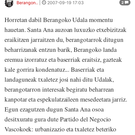
Berangon..
|
2007-09-19 17:03
2
Horretan dabil Berangoko Udala momentu
hauetan. Santa Ana auzoan luxuzko etxebizitzak
eraikitzen jarraitzen du, berangotarrok ditugun
beharrizanak entzun barik, Berangoko landa
eremua izorratuz eta baserriak eraitsiz, gazteak
kale gorrira kondenatuz... Baserriak eta
landaguneak txaletez josi nahi ditu Udalak,
berangotarron interesak begiratu beharrean
kanpotar eta espekulatzaileen mesedeetara jarriz.
Egun ezagutzen dugun Santa Ana osoa
desitxuratu gura dute Partido del Negocio
Vascokoek: urbanizazio eta txaletez beteriko