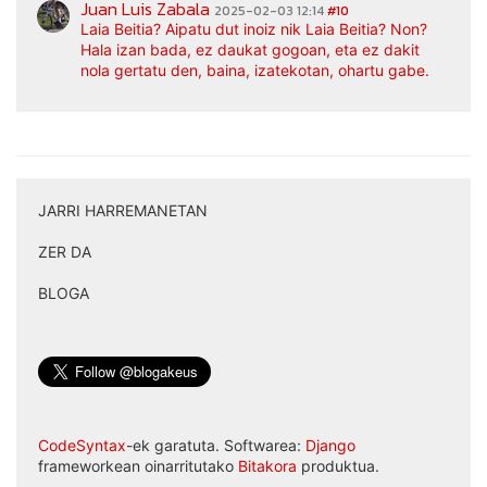
Juan Luis Zabala
2025-02-03 12:14
#10
Laia Beitia? Aipatu dut inoiz nik Laia Beitia? Non?
Hala izan bada, ez daukat gogoan, eta ez dakit
nola gertatu den, baina, izatekotan, ohartu gabe.
JARRI HARREMANETAN
|
ZER DA
|
BLOGA
CodeSyntax
-ek garatuta. Softwarea:
Django
frameworkean oinarritutako
Bitakora
produktua.