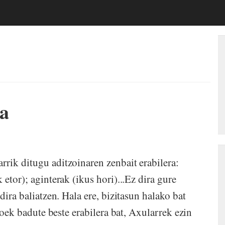
na
rik ditugu aditzoinaren zenbait erabilera:
etor); aginterak (ikus hori)...Ez dira gure
dira baliatzen. Hala ere, bizitasun halako bat
akoek badute beste erabilera bat, Axularrek ezin