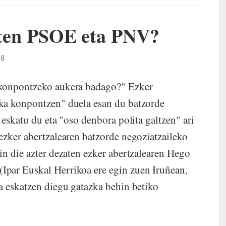
asten PSOE eta PNV?
38
 konpontzeko aukera badago?" Ezker
ka konpontzen" duela esan du batzorde
 eskatu du eta "oso denbora polita galtzen" ari
ezker abertzalearen batzorde negoziatzaileko
in die azter dezaten ezker abertzalearen Hego
par Euskal Herrikoa ere egin zuen Iruñean,
a eskatzen diegu gatazka behin betiko