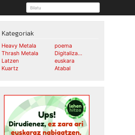
Kategoriak
Heavy Metala
poema
Thrash Metala
Digitaliza...
Latzen
euskara
Kuartz
Atabal