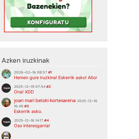
Azken iruzkinak
2026-02-16 08:57
#1
Hemen gure iruzkina! Eskerrik asko! Aitor
2025-12-19 07:54
#2
Ona! XDD
joan mari beloki kortexarena
2025-12-16
16:49
#3
Eskerrik asko.
2025-12-16 14:17
#4
Oso interesgarria!