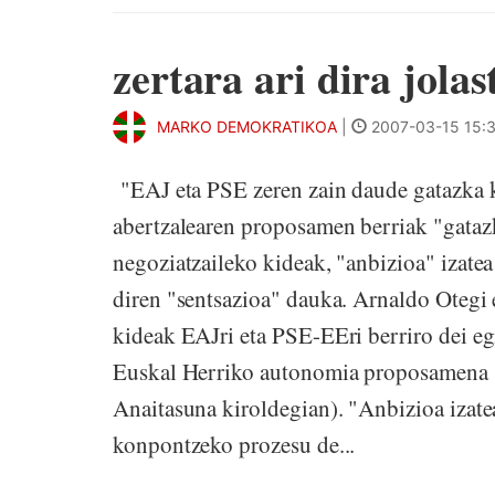
zertara ari dira jol
MARKO DEMOKRATIKOA
|
2007-03-15 15:
"EAJ eta PSE zeren zain daude gatazka
abertzalearen proposamen berriak "gataz
negoziatzaileko kideak, "anbizioa" izatea
diren "sentsazioa" dauka. Arnaldo Otegi 
kideak EAJri eta PSE-EEri berriro dei eg
Euskal Herriko autonomia proposamena (I
Anaitasuna kiroldegian). "Anbizioa izate
konpontzeko prozesu de...