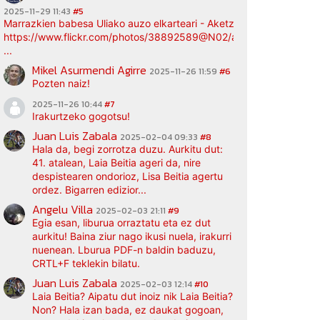
2025-11-29 11:43
#5
Marrazkien babesa Uliako auzo elkarteari - Aketz etxea (argazki bi
https://www.flickr.com/photos/38892589@N02/albums/72177720
...
Mikel Asurmendi Agirre
2025-11-26 11:59
#6
Pozten naiz!
2025-11-26 10:44
#7
Irakurtzeko gogotsu!
Juan Luis Zabala
2025-02-04 09:33
#8
Hala da, begi zorrotza duzu. Aurkitu dut:
41. atalean, Laia Beitia ageri da, nire
despistearen ondorioz, Lisa Beitia agertu
ordez. Bigarren edizior...
Angelu Villa
2025-02-03 21:11
#9
Egia esan, liburua orraztatu eta ez dut
aurkitu! Baina ziur nago ikusi nuela, irakurri
nuenean. Lburua PDF-n baldin baduzu,
CRTL+F teklekin bilatu.
Juan Luis Zabala
2025-02-03 12:14
#10
Laia Beitia? Aipatu dut inoiz nik Laia Beitia?
Non? Hala izan bada, ez daukat gogoan,