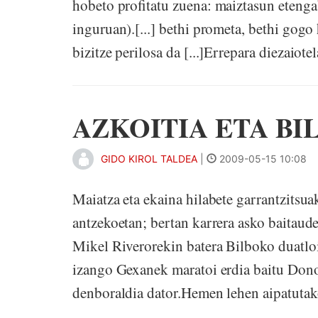
hobeto profitatu zuena: maiztasun etengab
inguruan).[...] bethi prometa, bethi gogo h
bizitze perilosa da [...]Errepara diezaiotel
AZKOITIA ETA B
GIDO KIROL TALDEA
|
2009-05-15 10:08
Maiatza eta ekaina hilabete garrantzitsuak
antzekoetan; bertan karrera asko baitaud
Mikel Riverorekin batera Bilboko duatloi
izango Gexanek maratoi erdia baitu Donost
denboraldia dator.Hemen lehen aipatutak