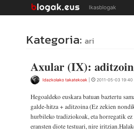
Ikasblogak
Kategoria:
ari
Axular (IX): aditzoi
Idazkolako takatekoak
|
2011-05-03 19:40
Hegoaldeko euskara batuan baztertu samar
galde-hitza + aditzoina (Ez zekien nondik 
hurbileko tradiziokoak, eta horregatik ez 
eransten diote testuari, nire iritzian.Hal