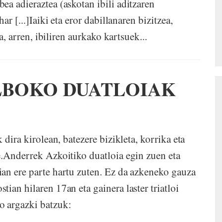
ea adieraztea (askotan ibili aditzaren
ar [...]Iaiki eta eror dabillanaren bizitzea,
a, arren, ibiliren aurkako kartsuek...
ILBOKO DUATLOIAK
 dira kirolean, batezere bizikleta, korrika eta
e.Anderrek Azkoitiko duatloia egin zuen eta
an ere parte hartu zuten. Ez da azkeneko gauza
ian hilaren 17an eta gainera laster triatloi
o argazki batzuk: