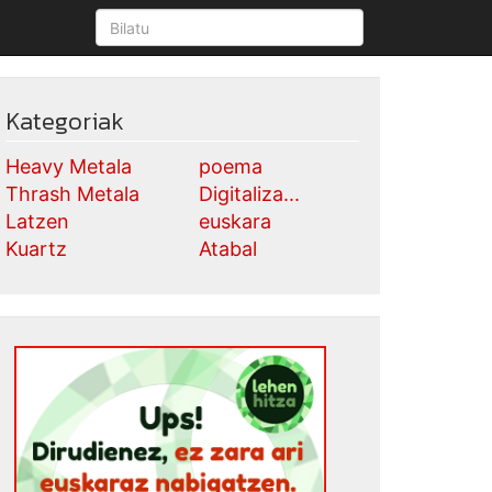
Kategoriak
Heavy Metala
poema
Thrash Metala
Digitaliza...
Latzen
euskara
Kuartz
Atabal