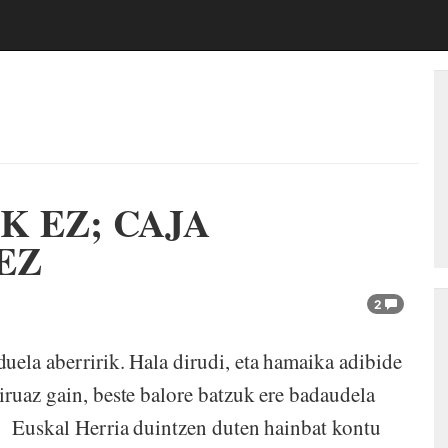
K EZ; CAJA
EZ
2
uela aberririk. Hala dirudi, eta hamaika adibide
iruaz gain, beste balore batzuk ere badaudela
. Euskal Herria duintzen duten hainbat kontu