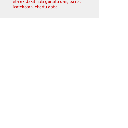
eta ez dakit nola gertatu den, baina,
izatekotan, ohartu gabe.