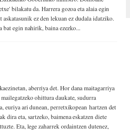
etxe' bilakatu da. Harrera gozoa eta alaia egin
t askatasunik ez den lekuan ez dudala idatziko.
a bat egin nahirik, baina ezezko...
aezinetan, aberriya det. Hor dana maitagarriya
k mailegatzeko ohittura daukate, sudurra
ta, euriya ari dunean, perretxikopean hartzen det
ak dira eta, sartzeko, baimena eskatzen diete
ttuzte. Eta, lege zaharrek ordaintzen dutenez,