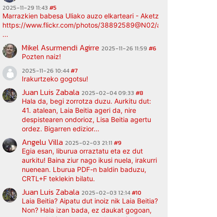
2025-11-29 11:43
#5
Marrazkien babesa Uliako auzo elkarteari - Aketz etxea (argazki bi
https://www.flickr.com/photos/38892589@N02/albums/72177720
...
Mikel Asurmendi Agirre
2025-11-26 11:59
#6
Pozten naiz!
2025-11-26 10:44
#7
Irakurtzeko gogotsu!
Juan Luis Zabala
2025-02-04 09:33
#8
Hala da, begi zorrotza duzu. Aurkitu dut:
41. atalean, Laia Beitia ageri da, nire
despistearen ondorioz, Lisa Beitia agertu
ordez. Bigarren edizior...
Angelu Villa
2025-02-03 21:11
#9
Egia esan, liburua orraztatu eta ez dut
aurkitu! Baina ziur nago ikusi nuela, irakurri
nuenean. Lburua PDF-n baldin baduzu,
CRTL+F teklekin bilatu.
Juan Luis Zabala
2025-02-03 12:14
#10
Laia Beitia? Aipatu dut inoiz nik Laia Beitia?
Non? Hala izan bada, ez daukat gogoan,