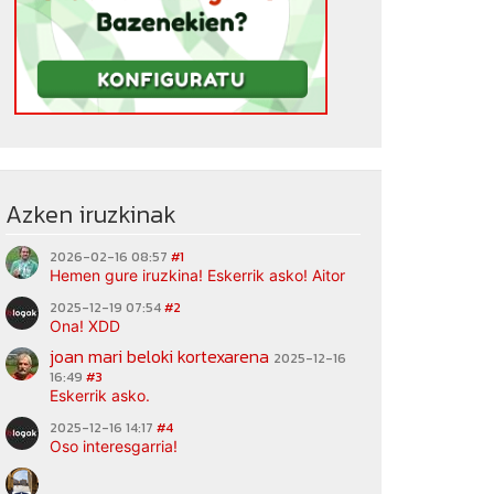
Azken iruzkinak
2026-02-16 08:57
#1
Hemen gure iruzkina! Eskerrik asko! Aitor
2025-12-19 07:54
#2
Ona! XDD
joan mari beloki kortexarena
2025-12-16
16:49
#3
Eskerrik asko.
2025-12-16 14:17
#4
Oso interesgarria!