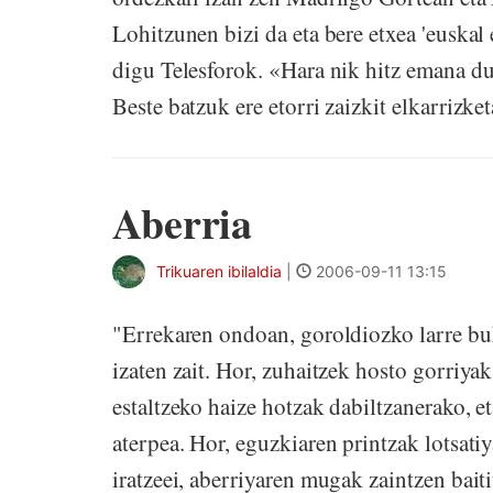
Lohitzunen bizi da eta bere etxea 'euskal 
digu Telesforok. «Hara nik hitz emana du
Beste batzuk ere etorri zaizkit elkarrizket
Aberria
Trikuaren ibilaldia
|
2006-09-11 13:15
"Errekaren ondoan, goroldiozko larre buk
izaten zait. Hor, zuhaitzek hosto gorriya
estaltzeko haize hotzak dabiltzanerako, e
aterpea. Hor, eguzkiaren printzak lotsatiy
iratzeei, aberriyaren mugak zaintzen baiti