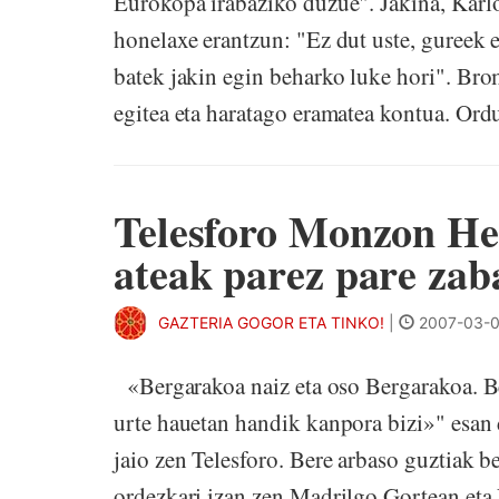
Eurokopa irabaziko duzue". Jakina, Karlos
honelaxe erantzun: "Ez dut uste, gureek e
batek jakin egin beharko luke hori". Broma
egitea eta haratago eramatea kontua. Ordua
Telesforo Monzon He
ateak parez pare zaba
GAZTERIA GOGOR ETA TINKO!
|
2007-03-0
«Bergarakoa naiz eta oso Bergarakoa. Be
urte hauetan handik kanpora bizi»" esan
jaio zen Telesforo. Bere arbaso guztiak 
ordezkari izan zen Madrilgo Gortean et