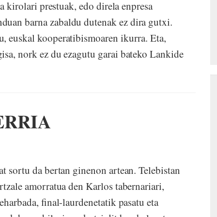
a kirolari prestuak, edo direla enpresa
duan barna zabaldu dutenak ez dira gutxi.
, euskal kooperatibismoaren ikurra. Eta,
isa, nork ez du ezagutu garai bateko Lankide
ERRIA
at sortu da bertan ginenon artean. Telebistan
rtzale amorratua den Karlos tabernariari,
eharbada, final-laurdenetatik pasatu eta