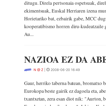
ditugu. Direla pertsonaia ospetsuak, direl
ekimentsuak, Euskal Herriaren izena mun
Horietariko bat, ezbairik gabe, MCC dugu
kooperatibismo horren diru-kudeatzaile g
Au...
NAZIOA EZ DA AB
N @ Z
|
2008-06-20 16:49
Gaur, herriko taberna batean, bromatxo b
Eurokopa beste gairik ez dagoela eta, abe
txantxetan, zera esan diot nik: "Aurton, b