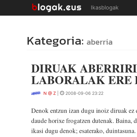
Ikasblogak
Kategoria:
aberria
DIRUAK ABERRIRI
LABORALAK ERE 
N @ Z
|
2008-09-06 23:22
Denok entzun izan dugu inoiz diruak ez d
daude horixe frogatzen dutenak. Baina, d
ikasi dugu denok; esaterako, duintasuna