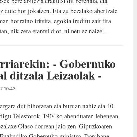
ek bere abilezia erakutsi dit berehala, eta
z dute hor jokatzen. Eta zu bezalako abertzale
n horraino iritsita, egokia iruditu zait tira
n, nik zera erantsi diot, ni neu ez naizel...
rriarekin: - Gobernuko
l ditzala Leizaolak -
7 10:43
rgara dut bihotzean eta buruan nahiz eta 40
 digu Telesforok. 1904ko abenduaren lehenean
bezalaxe Olaso dorrean jaio zen. Gipuzkoaren
a Euzkadiko Gobernuko ministro. Donibane