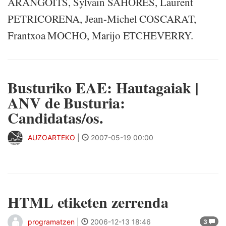
ARANGOITS, Sylvain SAHORES, Laurent
PETRICORENA, Jean-Michel COSCARAT,
Frantxoa MOCHO, Marijo ETCHEVERRY.
Busturiko EAE: Hautagaiak |
ANV de Busturia:
Candidatas/os.
AUZOARTEKO
|
2007-05-19 00:00
HTML etiketen zerrenda
programatzen
|
2006-12-13 18:46
3