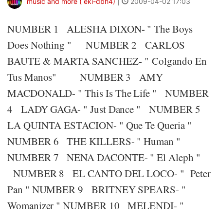
music and more ( eki-dbh4)
|
2009-04-02 17:03
NUMBER 1 ALESHA DIXON- " The Boys
Does Nothing " NUMBER 2 CARLOS
BAUTE & MARTA SANCHEZ- " Colgando En
Tus Manos" NUMBER 3 AMY
MACDONALD- " This Is The Life " NUMBER
4 LADY GAGA- " Just Dance " NUMBER 5
LA QUINTA ESTACION- " Que Te Queria "
NUMBER 6 THE KILLERS- " Human "
NUMBER 7 NENA DACONTE- " El Aleph "
NUMBER 8 EL CANTO DEL LOCO- " Peter
Pan " NUMBER 9 BRITNEY SPEARS- "
Womanizer " NUMBER 10 MELENDI- "