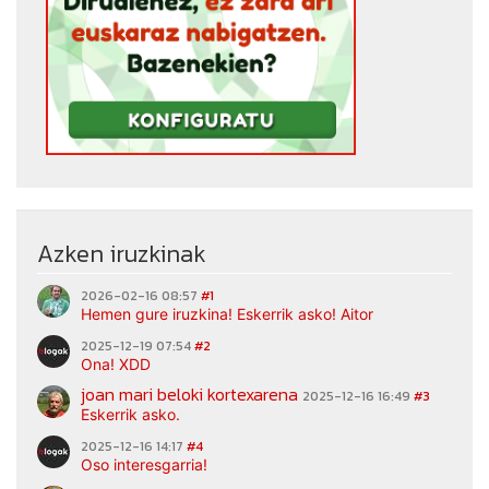
Azken iruzkinak
2026-02-16 08:57
#1
Hemen gure iruzkina! Eskerrik asko! Aitor
2025-12-19 07:54
#2
Ona! XDD
joan mari beloki kortexarena
2025-12-16 16:49
#3
Eskerrik asko.
2025-12-16 14:17
#4
Oso interesgarria!