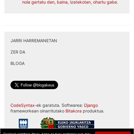
nola gertatu den, baina, izatekotan, ohartu gabe.
JARRI HARREMANETAN
|
ZER DA
|
BLOGA
CodeSyntax
-ek garatuta. Softwarea:
Django
frameworkean oinarritutako
Bitakora
produktua.
Cookieak erabiltzen ditugu, baina ez dugu gordetzen zure datu