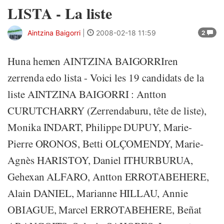
LISTA - La liste
Aintzina Baigorri
|
2008-02-18 11:59
2
Huna hemen AINTZINA BAIGORRIren
zerrenda edo lista - Voici les 19 candidats de la
liste AINTZINA BAIGORRI : Antton
CURUTCHARRY (Zerrendaburu, tête de liste),
Monika INDART, Philippe DUPUY, Marie-
Pierre ORONOS, Betti OLÇOMENDY, Marie-
Agnès HARISTOY, Daniel ITHURBURUA,
Gehexan ALFARO, Antton ERROTABEHERE,
Alain DANIEL, Marianne HILLAU, Annie
OBIAGUE, Marcel ERROTABEHERE, Beñat