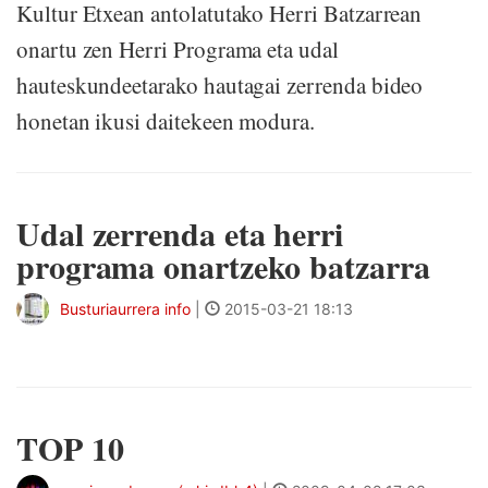
Kultur Etxean antolatutako Herri Batzarrean
onartu zen Herri Programa eta udal
hauteskundeetarako hautagai zerrenda bideo
honetan ikusi daitekeen modura.
Udal zerrenda eta herri
programa onartzeko batzarra
Busturiaurrera info
|
2015-03-21 18:13
TOP 10