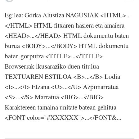
Egilea: Gorka Alustiza NAGUSIAK <HTML>...
</HTML> HTML fitxaren hasiera eta amaiera
<HEAD>...</HEAD> HTML dokumentu baten
burua <BODY>...</BODY> HTML dokumentu
baten gorputza <TITLE>...</TITLE>
Browserrak ikusaraziko duen titulua
TEXTUAREN ESTILOA <B>...</B> Lodia
<I>...</I> Etzana <U>...</U> Azpimarratua
<S>...</S> Marratua <BIG>...</BIG>
Karaktereen tamaina unitate batean gehitua
<FONT color="#XXXXXX">...</FONT&...