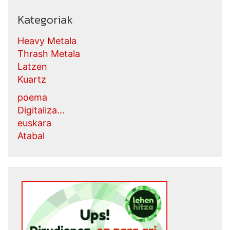
Kategoriak
Heavy Metala
Thrash Metala
Latzen
Kuartz
poema
Digitaliza...
euskara
Atabal