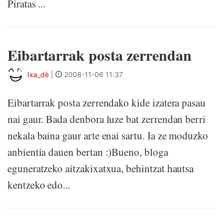
Piratas ...
Eibartarrak posta zerrendan
Ixa_dè
|
2008-11-06 11:37
Eibartarrak posta zerrendako kide izatera pasau
nai gaur. Bada denbora luze bat zerrendan berri
nekala baina gaur arte enai sartu. Ia ze moduzko
anbientia dauen bertan :)Bueno, bloga
eguneratzeko aitzakixatxua, behintzat hautsa
kentzeko edo...