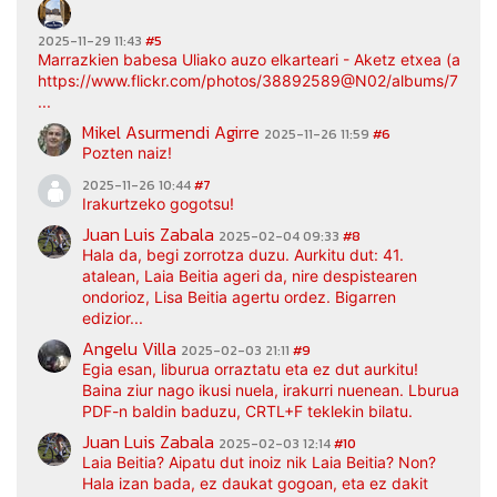
2025-11-29 11:43
#5
Marrazkien babesa Uliako auzo elkarteari - Aketz etxea (argaz
https://www.flickr.com/photos/38892589@N02/albums/7217
...
Mikel Asurmendi Agirre
2025-11-26 11:59
#6
Pozten naiz!
2025-11-26 10:44
#7
Irakurtzeko gogotsu!
Juan Luis Zabala
2025-02-04 09:33
#8
Hala da, begi zorrotza duzu. Aurkitu dut: 41.
atalean, Laia Beitia ageri da, nire despistearen
ondorioz, Lisa Beitia agertu ordez. Bigarren
edizior...
Angelu Villa
2025-02-03 21:11
#9
Egia esan, liburua orraztatu eta ez dut aurkitu!
Baina ziur nago ikusi nuela, irakurri nuenean. Lburua
PDF-n baldin baduzu, CRTL+F teklekin bilatu.
Juan Luis Zabala
2025-02-03 12:14
#10
Laia Beitia? Aipatu dut inoiz nik Laia Beitia? Non?
Hala izan bada, ez daukat gogoan, eta ez dakit