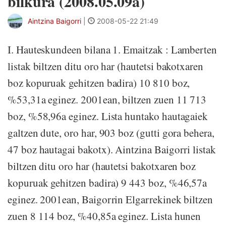
bilkura (2008.05.09a)
Aintzina Baigorri
|
2008-05-22 21:49
I. Hauteskundeen bilana 1. Emaitzak : Lamberten
listak biltzen ditu oro har (hautetsi bakotxaren
boz kopuruak gehitzen badira) 10 810 boz,
%53,31a eginez. 2001ean, biltzen zuen 11 713
boz, %58,96a eginez. Lista huntako hautagaiek
galtzen dute, oro har, 903 boz (gutti gora behera,
47 boz hautagai bakotx). Aintzina Baigorri listak
biltzen ditu oro har (hautetsi bakotxaren boz
kopuruak gehitzen badira) 9 443 boz, %46,57a
eginez. 2001ean, Baigorrin Elgarrekinek biltzen
zuen 8 114 boz, %40,85a eginez. Lista hunen