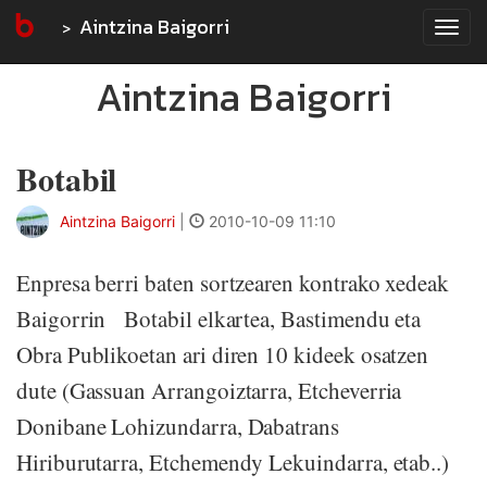
Aintzina Baigorri
Tog
navi
Aintzina Baigorri
Botabil
Aintzina Baigorri
|
2010-10-09 11:10
Enpresa berri baten sortzearen kontrako xedeak
Baigorrin Botabil elkartea, Bastimendu eta
Obra Publikoetan ari diren 10 kideek osatzen
dute (Gassuan Arrangoiztarra, Etcheverria
Donibane Lohizundarra, Dabatrans
Hiriburutarra, Etchemendy Lekuindarra, etab..)