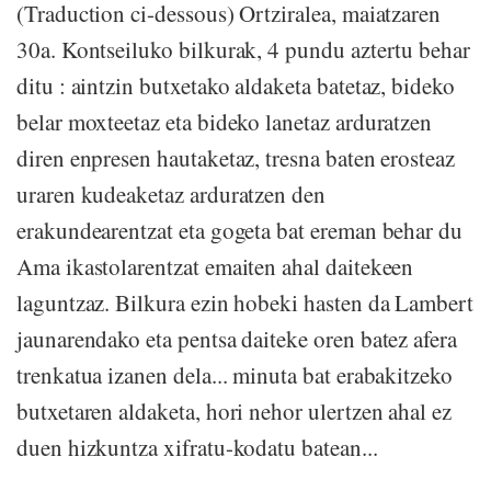
(Traduction ci-dessous) Ortziralea, maiatzaren
30a. Kontseiluko bilkurak, 4 pundu aztertu behar
ditu : aintzin butxetako aldaketa batetaz, bideko
belar moxteetaz eta bideko lanetaz arduratzen
diren enpresen hautaketaz, tresna baten erosteaz
uraren kudeaketaz arduratzen den
erakundearentzat eta gogeta bat ereman behar du
Ama ikastolarentzat emaiten ahal daitekeen
laguntzaz. Bilkura ezin hobeki hasten da Lambert
jaunarendako eta pentsa daiteke oren batez afera
trenkatua izanen dela... minuta bat erabakitzeko
butxetaren aldaketa, hori nehor ulertzen ahal ez
duen hizkuntza xifratu-kodatu batean...