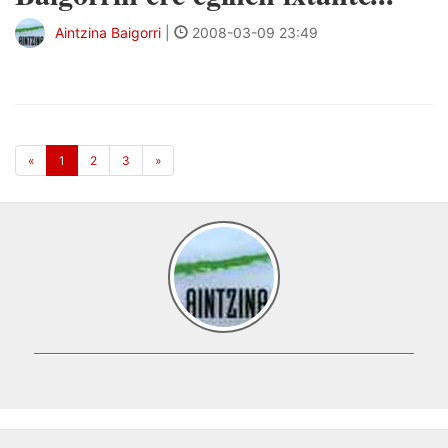
Aintzina Baigorri
|
2008-03-09 23:49
«
1
2
3
»