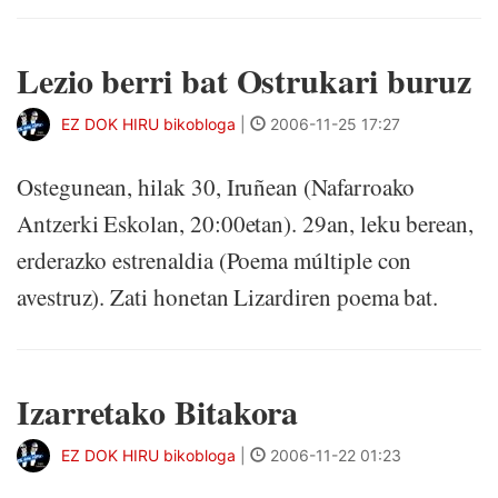
Lezio berri bat Ostrukari buruz
EZ DOK HIRU bikobloga
|
2006-11-25 17:27
Ostegunean, hilak 30, Iruñean (Nafarroako
Antzerki Eskolan, 20:00etan). 29an, leku berean,
erderazko estrenaldia (Poema múltiple con
avestruz). Zati honetan Lizardiren poema bat.
Izarretako Bitakora
EZ DOK HIRU bikobloga
|
2006-11-22 01:23