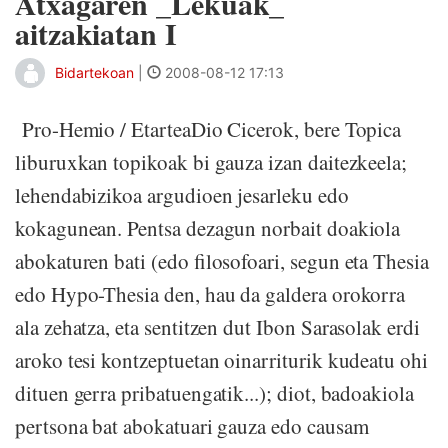
Atxagaren _Lekuak_
aitzakiatan I
Bidartekoan
|
2008-08-12 17:13
Pro-Hemio / EtarteaDio Cicerok, bere Topica
liburuxkan topikoak bi gauza izan daitezkeela;
lehendabizikoa argudioen jesarleku edo
kokagunean. Pentsa dezagun norbait doakiola
abokaturen bati (edo filosofoari, segun eta Thesia
edo Hypo-Thesia den, hau da galdera orokorra
ala zehatza, eta sentitzen dut Ibon Sarasolak erdi
aroko tesi kontzeptuetan oinarriturik kudeatu ohi
dituen gerra pribatuengatik...); diot, badoakiola
pertsona bat abokatuari gauza edo causam