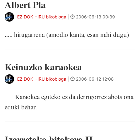
Albert Pla
EZ DOK HIRU bikobloga
|
2006-06-13 00:39
..... hirugarrena (amodio kanta, esan nahi dugu)
Keinuzko karaokea
EZ DOK HIRU bikobloga
|
2006-06-12 12:08
Karaokea egiteko ez da derrigorrez abots ona
eduki behar.
Izarretako bitakora II