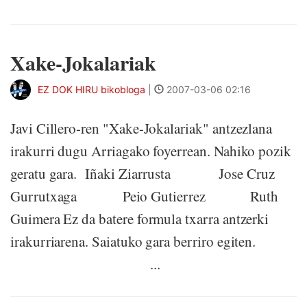
Xake-Jokalariak
EZ DOK HIRU bikobloga
|
2007-03-06 02:16
Javi Cillero-ren "Xake-Jokalariak" antzezlana
irakurri dugu Arriagako foyerrean. Nahiko pozik
geratu gara. Iñaki Ziarrusta Jose Cruz
Gurrutxaga Peio Gutierrez Ruth
Guimera Ez da batere formula txarra antzerki
irakurriarena. Saiatuko gara berriro egiten.
...