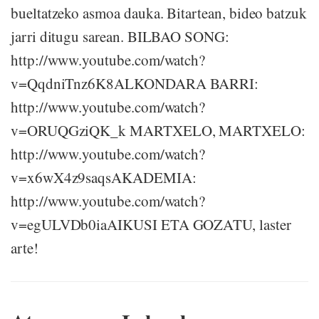
bueltatzeko asmoa dauka. Bitartean, bideo batzuk
jarri ditugu sarean. BILBAO SONG:
http://www.youtube.com/watch?
v=QqdniTnz6K8ALKONDARA BARRI:
http://www.youtube.com/watch?
v=ORUQGziQK_k MARTXELO, MARTXELO:
http://www.youtube.com/watch?
v=x6wX4z9saqsAKADEMIA:
http://www.youtube.com/watch?
v=egULVDb0iaAIKUSI ETA GOZATU, laster
arte!