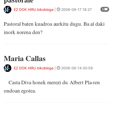
EZ DOK HIRU bikobloga
|
2006-06-17 18:37
1
Pastoral baten kuadroa aurkitu dugu. Ba al daki
inork norena den?
Maria Callas
EZ DOK HIRU bikobloga
|
2006-06-14 00:59
Casta Diva honek merezi du Albert Pla-ren
ondoan egotea.