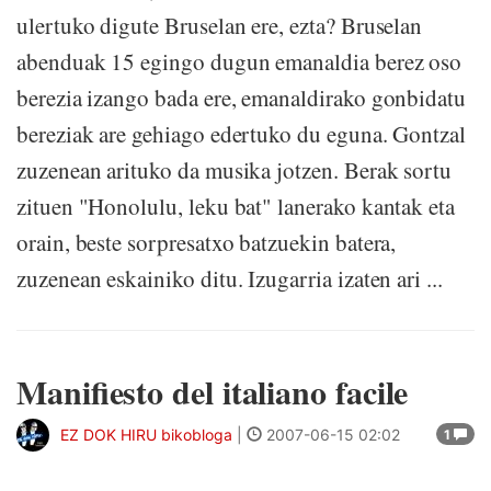
ulertuko digute Bruselan ere, ezta? Bruselan
abenduak 15 egingo dugun emanaldia berez oso
berezia izango bada ere, emanaldirako gonbidatu
bereziak are gehiago edertuko du eguna. Gontzal
zuzenean arituko da musika jotzen. Berak sortu
zituen "Honolulu, leku bat" lanerako kantak eta
orain, beste sorpresatxo batzuekin batera,
zuzenean eskainiko ditu. Izugarria izaten ari ...
Manifiesto del italiano facile
EZ DOK HIRU bikobloga
|
2007-06-15 02:02
1