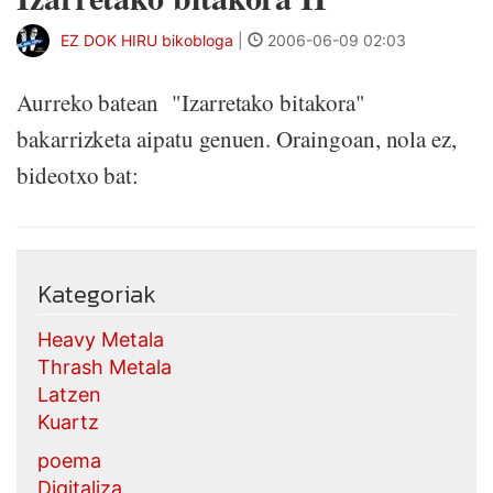
EZ DOK HIRU bikobloga
|
2006-06-09 02:03
Aurreko batean "Izarretako bitakora"
bakarrizketa aipatu genuen. Oraingoan, nola ez,
bideotxo bat:
Kategoriak
Heavy Metala
Thrash Metala
Latzen
Kuartz
poema
Digitaliza...