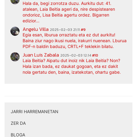
Hala da, begi zorrotza duzu. Aurkitu dut: 41.
atalean, Laia Beitia ageri da, nire despistearen
ondorioz, Lisa Beitia agertu ordez. Bigarren
edizior...
Angelu Villa
2025-02-03 21:11
#9
Egia esan, liburua orraztatu eta ez dut aurkitu!
Baina ziur nago ikusi nuela, irakurri nuenean. Lburua
PDF-n baldin baduzu, CRTL+F teklekin bilatu.
Juan Luis Zabala
2025-02-03 12:14
#10
Laia Beitia? Aipatu dut inoiz nik Laia Beitia? Non?
Hala izan bada, ez daukat gogoan, eta ez dakit
nola gertatu den, baina, izatekotan, ohartu gabe.
JARRI HARREMANETAN
|
ZER DA
|
BLOGA