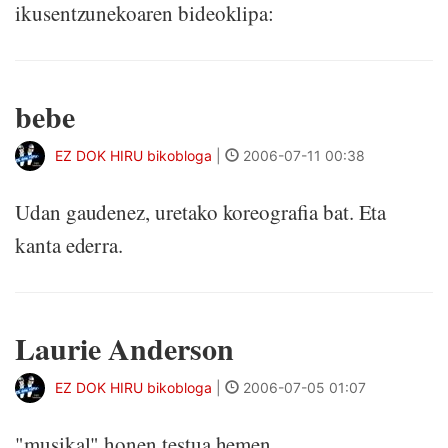
ikusentzunekoaren bideoklipa:
bebe
EZ DOK HIRU bikobloga
|
2006-07-11 00:38
Udan gaudenez, uretako koreografia bat. Eta
kanta ederra.
Laurie Anderson
EZ DOK HIRU bikobloga
|
2006-07-05 01:07
"musikal" honen testua hemen