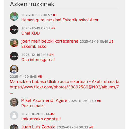
Azken iruzkinak
2026-02-16 08:57
#1
Hemen gure iruzkina! Eskerrik asko! Aitor
2025-12-19 07:54
#2
Ona! XDD
joan mari beloki kortexarena
2025-12-16 16:49
#3
Eskerrik asko.
2025-12-16 14:17
#4
Oso interesgarria!
2025-11-29 11:43
#5
Marrazkien babesa Uliako auzo elkarteari - Aketz etxea (argaz
https://www.flickr.com/photos/38892589@N02/albums/7217
...
Mikel Asurmendi Agirre
2025-11-26 11:59
#6
Pozten naiz!
2025-11-26 10:44
#7
Irakurtzeko gogotsu!
Juan Luis Zabala
2025-02-04 09:33
#8