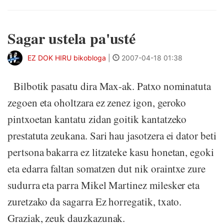
Sagar ustela pa'usté
EZ DOK HIRU bikobloga
|
2007-04-18 01:38
Bilbotik pasatu dira Max-ak. Patxo nominatuta
zegoen eta oholtzara ez zenez igon, geroko
pintxoetan kantatu zidan goitik kantatzeko
prestatuta zeukana. Sari hau jasotzera ei dator beti
pertsona bakarra ez litzateke kasu honetan, egoki
eta edarra faltan somatzen dut nik oraintxe zure
sudurra eta parra Mikel Martinez milesker eta
zuretzako da sagarra Ez horregatik, txato.
Graziak, zeuk dauzkazunak.