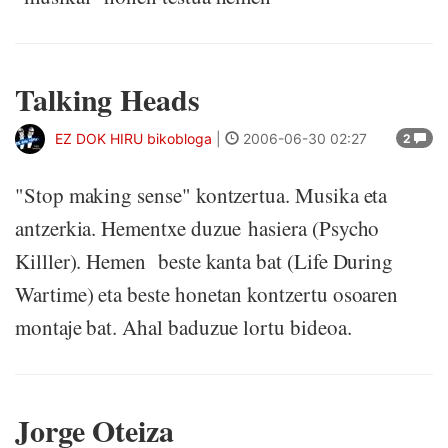
Talking Heads
EZ DOK HIRU bikobloga
|
2006-06-30 02:27
2
"Stop making sense" kontzertua. Musika eta
antzerkia. Hementxe duzue hasiera (Psycho
Killler). Hemen beste kanta bat (Life During
Wartime) eta beste honetan kontzertu osoaren
montaje bat. Ahal baduzue lortu bideoa.
Jorge Oteiza