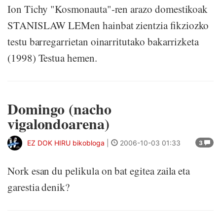
Ion Tichy "Kosmonauta"-ren arazo domestikoak
STANISLAW LEMen hainbat zientzia fikziozko
testu barregarrietan oinarritutako bakarrizketa
(1998) Testua hemen.
Domingo (nacho
vigalondoarena)
EZ DOK HIRU bikobloga
|
2006-10-03 01:33
3
Nork esan du pelikula on bat egitea zaila eta
garestia denik?