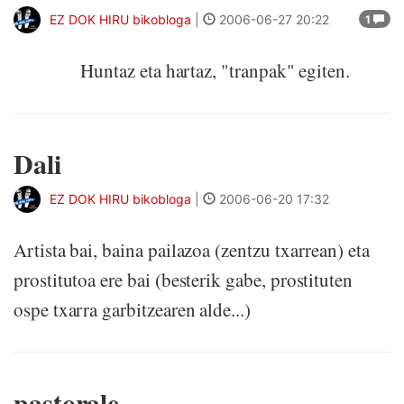
EZ DOK HIRU bikobloga
|
2006-06-27 20:22
1
Huntaz eta hartaz, "tranpak" egiten.
Dali
EZ DOK HIRU bikobloga
|
2006-06-20 17:32
Artista bai, baina pailazoa (zentzu txarrean) eta
prostitutoa ere bai (besterik gabe, prostituten
ospe txarra garbitzearen alde...)
pastorale