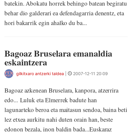
batekin. Abokatu horrek behingo batean begiratu
behar dio galderari ea defendagarria denentz, eta
hori bakarrik egin ahalko du ba...
Bagoaz Bruselara emanaldia
eskaintzera
gilkitxaro antzerki taldea
|
2007-12-11 20:09
Bagoaz azkenean Bruselara, kanpora, atzerrira
edo... Luluk eta Elmerrek badute han
lagunarteko beroa eta maitasun sendoa, baina beti
lez etxea aurkitu nahi duten orain han, beste
edonon bezala, inon baldin bada...Euskaraz