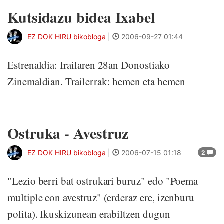
Kutsidazu bidea Ixabel
EZ DOK HIRU bikobloga
|
2006-09-27 01:44
Estrenaldia: Irailaren 28an Donostiako
Zinemaldian. Trailerrak: hemen eta hemen
Ostruka - Avestruz
EZ DOK HIRU bikobloga
|
2006-07-15 01:18
2
"Lezio berri bat ostrukari buruz" edo "Poema
multiple con avestruz" (erderaz ere, izenburu
polita). Ikuskizunean erabiltzen dugun