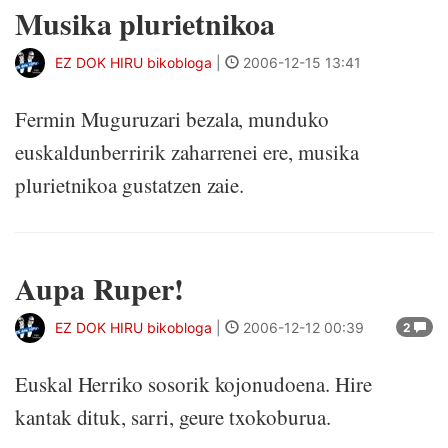
Musika plurietnikoa
EZ DOK HIRU bikobloga
|
2006-12-15 13:41
Fermin Muguruzari bezala, munduko
euskaldunberririk zaharrenei ere, musika
plurietnikoa gustatzen zaie.
Aupa Ruper!
EZ DOK HIRU bikobloga
|
2006-12-12 00:39
2
Euskal Herriko sosorik kojonudoena. Hire
kantak dituk, sarri, geure txokoburua.