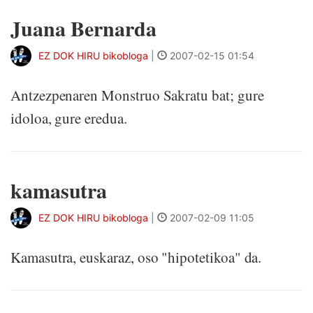
Juana Bernarda
EZ DOK HIRU bikobloga
|
2007-02-15 01:54
Antzezpenaren Monstruo Sakratu bat; gure
idoloa, gure eredua.
kamasutra
EZ DOK HIRU bikobloga
|
2007-02-09 11:05
Kamasutra, euskaraz, oso "hipotetikoa" da.