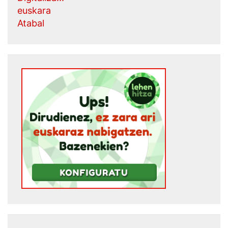
euskara
Atabal