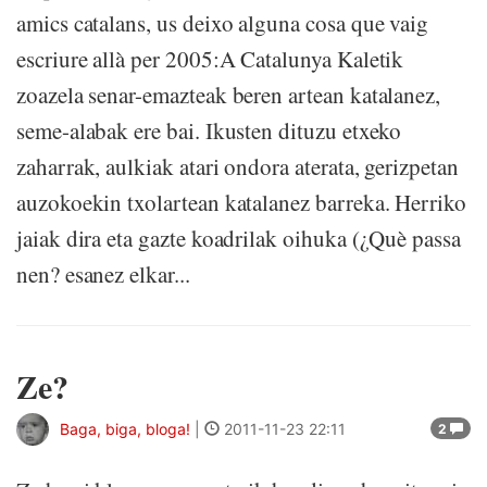
amics catalans, us deixo alguna cosa que vaig
escriure allà per 2005:A Catalunya Kaletik
zoazela senar-emazteak beren artean katalanez,
seme-alabak ere bai. Ikusten dituzu etxeko
zaharrak, aulkiak atari ondora aterata, gerizpetan
auzokoekin txolartean katalanez barreka. Herriko
jaiak dira eta gazte koadrilak oihuka (¿Què passa
nen? esanez elkar...
Ze?
Baga, biga, bloga!
|
2011-11-23 22:11
2