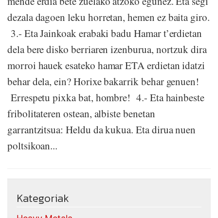
mende erdia bete zuelako atzoko egunez. Eta segi
dezala dagoen leku horretan, hemen ez baita giro.
3.- Eta Jainkoak erabaki badu Hamar t’erdietan
dela bere disko berriaren izenburua, nortzuk dira
morroi hauek esateko hamar ETA erdietan idatzi
behar dela, ein? Horixe bakarrik behar genuen!
Errespetu pixka bat, hombre! 4.- Eta hainbeste
fribolitateren ostean, albiste benetan
garrantzitsua: Heldu da kukua. Eta dirua nuen
poltsikoan...
Kategoriak