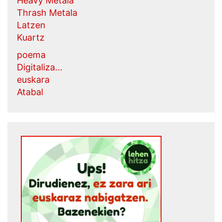
Heavy Metala
Thrash Metala
Latzen
Kuartz
poema
Digitaliza...
euskara
Atabal