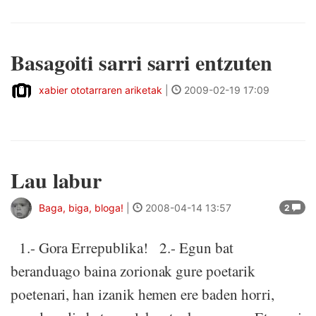
Basagoiti sarri sarri entzuten
xabier ototarraren ariketak
|
2009-02-19 17:09
Lau labur
Baga, biga, bloga!
|
2008-04-14 13:57
2
1.- Gora Errepublika! 2.- Egun bat
beranduago baina zorionak gure poetarik
poetenari, han izanik hemen ere baden horri,