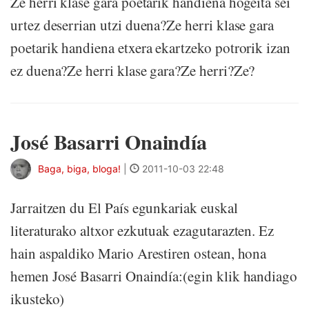
Ze herri klase gara poetarik handiena hogeita sei
urtez deserrian utzi duena?Ze herri klase gara
poetarik handiena etxera ekartzeko potrorik izan
ez duena?Ze herri klase gara?Ze herri?Ze?
José Basarri Onaindía
Baga, biga, bloga!
|
2011-10-03 22:48
Jarraitzen du El País egunkariak euskal
literaturako altxor ezkutuak ezagutarazten. Ez
hain aspaldiko Mario Arestiren ostean, hona
hemen José Basarri Onaindía:(egin klik handiago
ikusteko)