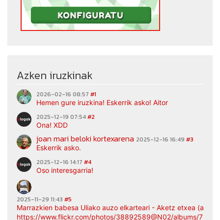
Azken iruzkinak
2026-02-16 08:57
#1
Hemen gure iruzkina! Eskerrik asko! Aitor
2025-12-19 07:54
#2
Ona! XDD
joan mari beloki kortexarena
2025-12-16 16:49
#3
Eskerrik asko.
2025-12-16 14:17
#4
Oso interesgarria!
2025-11-29 11:43
#5
Marrazkien babesa Uliako auzo elkarteari - Aketz etxea (argaz
https://www.flickr.com/photos/38892589@N02/albums/7217