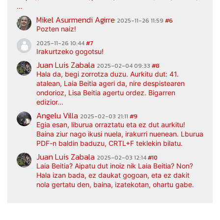
...
Mikel Asurmendi Agirre
2025-11-26 11:59
#6
Pozten naiz!
2025-11-26 10:44
#7
Irakurtzeko gogotsu!
Juan Luis Zabala
2025-02-04 09:33
#8
Hala da, begi zorrotza duzu. Aurkitu dut: 41.
atalean, Laia Beitia ageri da, nire despistearen
ondorioz, Lisa Beitia agertu ordez. Bigarren
edizior...
Angelu Villa
2025-02-03 21:11
#9
Egia esan, liburua orraztatu eta ez dut aurkitu!
Baina ziur nago ikusi nuela, irakurri nuenean. Lburua
PDF-n baldin baduzu, CRTL+F teklekin bilatu.
Juan Luis Zabala
2025-02-03 12:14
#10
Laia Beitia? Aipatu dut inoiz nik Laia Beitia? Non?
Hala izan bada, ez daukat gogoan, eta ez dakit
nola gertatu den, baina, izatekotan, ohartu gabe.