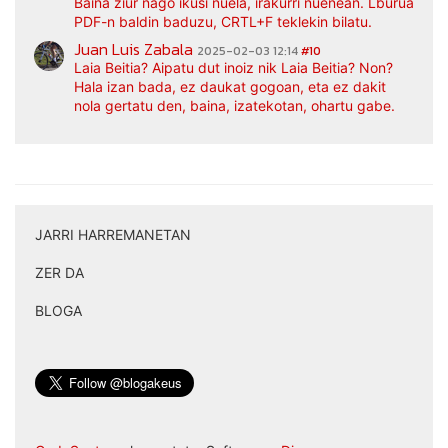
Baina ziur nago ikusi nuela, irakurri nuenean. Lburua
PDF-n baldin baduzu, CRTL+F teklekin bilatu.
Juan Luis Zabala
2025-02-03 12:14
#10
Laia Beitia? Aipatu dut inoiz nik Laia Beitia? Non?
Hala izan bada, ez daukat gogoan, eta ez dakit
nola gertatu den, baina, izatekotan, ohartu gabe.
JARRI HARREMANETAN
|
ZER DA
|
BLOGA