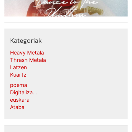
Kategoriak
Heavy Metala
Thrash Metala
Latzen
Kuartz
poema
Digitaliza...
euskara
Atabal