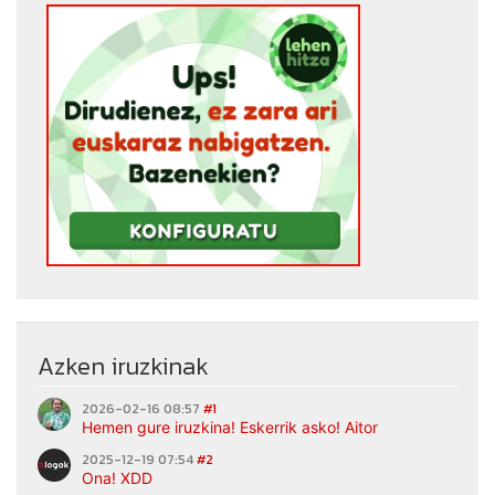
Azken iruzkinak
2026-02-16 08:57
#1
Hemen gure iruzkina! Eskerrik asko! Aitor
2025-12-19 07:54
#2
Ona! XDD