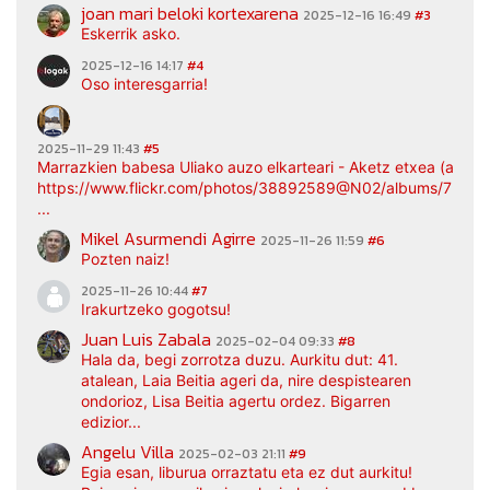
joan mari beloki kortexarena
2025-12-16 16:49
#3
Eskerrik asko.
2025-12-16 14:17
#4
Oso interesgarria!
2025-11-29 11:43
#5
Marrazkien babesa Uliako auzo elkarteari - Aketz etxea (argaz
https://www.flickr.com/photos/38892589@N02/albums/7217
...
Mikel Asurmendi Agirre
2025-11-26 11:59
#6
Pozten naiz!
2025-11-26 10:44
#7
Irakurtzeko gogotsu!
Juan Luis Zabala
2025-02-04 09:33
#8
Hala da, begi zorrotza duzu. Aurkitu dut: 41.
atalean, Laia Beitia ageri da, nire despistearen
ondorioz, Lisa Beitia agertu ordez. Bigarren
edizior...
Angelu Villa
2025-02-03 21:11
#9
Egia esan, liburua orraztatu eta ez dut aurkitu!