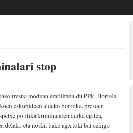
inalari stop
trako tresna moduan erabiltzen du PPk. Horrela
tikoen eskubideen aldeko borroka, presoen
spetxe politika kriminalaren aurka egitea,
a delako eta noski, bake agertoki bat ezingo