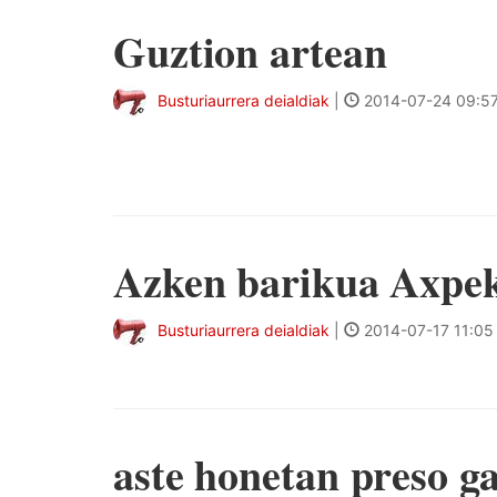
Guztion artean
Busturiaurrera deialdiak
|
2014-07-24 09:5
Azken barikua Axpek
Busturiaurrera deialdiak
|
2014-07-17 11:05
aste honetan preso g