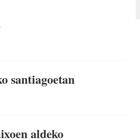
7
o santiagoetan
aixoen aldeko