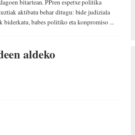
dagoen bitartean. PPren espetxe politika
uztiak aktibatu behar ditugu: bide judiziala
ak biderkatu, babes politiko eta konpromiso ...
deen aldeko