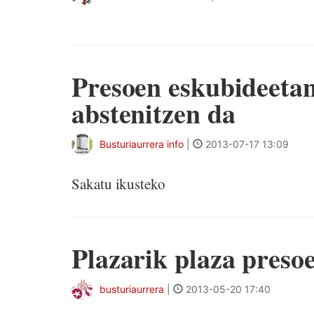
Presoen eskubideeta
abstenitzen da
Busturiaurrera info
|
2013-07-17 13:09
Sakatu ikusteko
Plazarik plaza presoe
busturiaurrera
|
2013-05-20 17:40