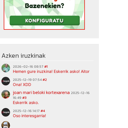
Azken iruzkinak
2026-02-16 08:57
#1
Hemen gure iruzkina! Eskerrik asko! Aitor
2025-12-19 07:54
#2
Ona! XDD
joan mari beloki kortexarena
2025-12-16
16:49
#3
Eskerrik asko.
2025-12-16 14:17
#4
Oso interesgarria!