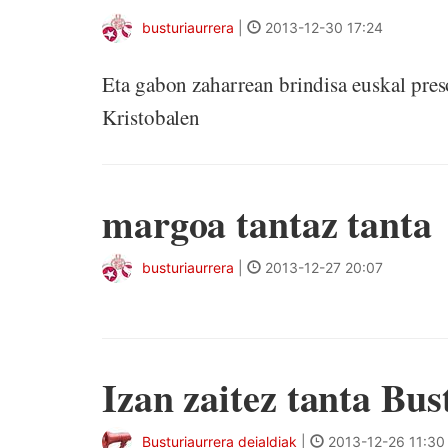
busturiaurrera
|
2013-12-30 17:24
Eta gabon zaharrean brindisa euskal preso
Kristobalen
margoa tantaz tanta
busturiaurrera
|
2013-12-27 20:07
Izan zaitez tanta Bus
Busturiaurrera deialdiak
|
2013-12-26 11:30