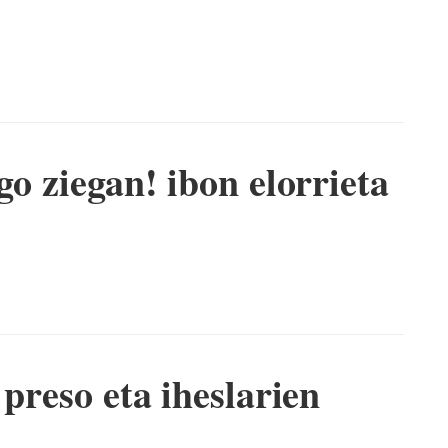
go ziegan! ibon elorrieta
 preso eta iheslarien