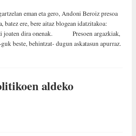
gartzelan eman eta gero, Andoni Beroiz presoa
 batez ere, bere aitaz blogean idatzitakoa:
Beti joaten dira onenak. Presoen argazkiak,
-guk beste, behintzat- dugun askatasun apurraz.
litikoen aldeko