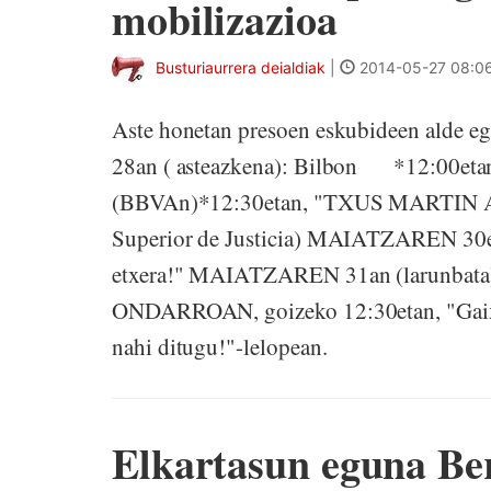
mobilizazioa
Busturiaurrera deialdiak
|
2014-05-27 08:0
Aste honetan presoen eskubideen alde
28an ( asteazkena): Bilbon *12:00et
(BBVAn)*12:30etan, "TXUS MARTIN ASK
Superior de Justicia) MAIATZAREN 30ea
etxera!" MAIATZAREN 31an (larunb
ONDARROAN, goizeko 12:30etan, "Gaixo 
nahi ditugu!"-lelopean.
Elkartasun eguna B