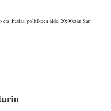
 eta iheslari politikoen alde. 20:00etan San
turin