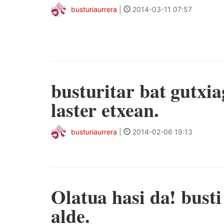
busturiaurrera
|
2014-03-11 07:57
busturitar bat gutxia
laster etxean.
busturiaurrera
|
2014-02-06 19:13
Olatua hasi da! busti
alde.