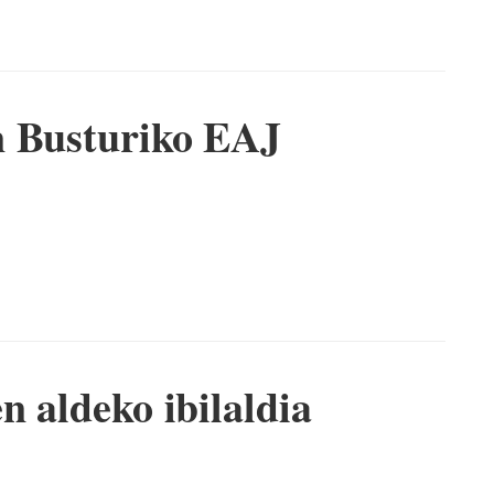
n Busturiko EAJ
n aldeko ibilaldia