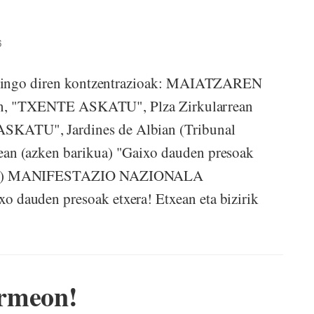
6
 egingo diren kontzentrazioak: MAIATZAREN
an, "TXENTE ASKATU", Plza Zirkularrean
ATU", Jardines de Albian (Tribunal
n (azken barikua) "Gaixo dauden presoak
ata) MANIFESTAZIO NAZIONALA
dauden presoak etxera! Etxean eta bizirik
ermeon!