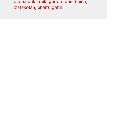
eta ez dakit nola gertatu den, baina,
izatekotan, ohartu gabe.