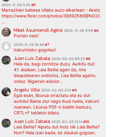
2025-11-29 11:43
#5
Marrazkien babesa Uliako auzo elkarteari - Aketz etxea (argazki bi
https://www.flickr.com/photos/38892589@N02/albums/72177720
...
Mikel Asurmendi Agirre
2025-11-26 11:59
#6
Pozten naiz!
2025-11-26 10:44
#7
Irakurtzeko gogotsu!
Juan Luis Zabala
2025-02-04 09:33
#8
Hala da, begi zorrotza duzu. Aurkitu dut:
41. atalean, Laia Beitia ageri da, nire
despistearen ondorioz, Lisa Beitia agertu
ordez. Bigarren edizior...
Angelu Villa
2025-02-03 21:11
#9
Egia esan, liburua orraztatu eta ez dut
aurkitu! Baina ziur nago ikusi nuela, irakurri
nuenean. Lburua PDF-n baldin baduzu,
CRTL+F teklekin bilatu.
Juan Luis Zabala
2025-02-03 12:14
#10
Laia Beitia? Aipatu dut inoiz nik Laia Beitia?
Non? Hala izan bada, ez daukat gogoan,