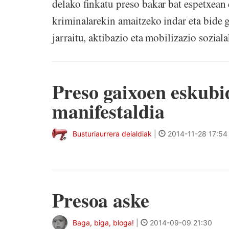
delako finkatu preso bakar bat espetxean 
kriminalarekin amaitzeko indar eta bide g
jarraitu, aktibazio eta mobilizazio sozial
Preso gaixoen eskubi
manifestaldia
Busturiaurrera deialdiak
|
2014-11-28 17:54
Presoa aske
Baga, biga, bloga!
|
2014-09-09 21:30