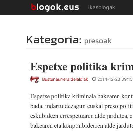
Ikasblogak
Kategoria:
presoak
Espetxe politika krim
Busturiaurrera deialdiak
|
2014-12-23 09:15
Espetxe politika kriminala bakearen kon
bada, indartu dezagun euskal preso poli
eskubideen errespetuaren alde jardutea, e
bakearen eta konponbidearen alde jardute