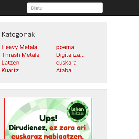
Kategoriak
Heavy Metala
poema
Thrash Metala
Digitaliza...
Latzen
euskara
Kuartz
Atabal