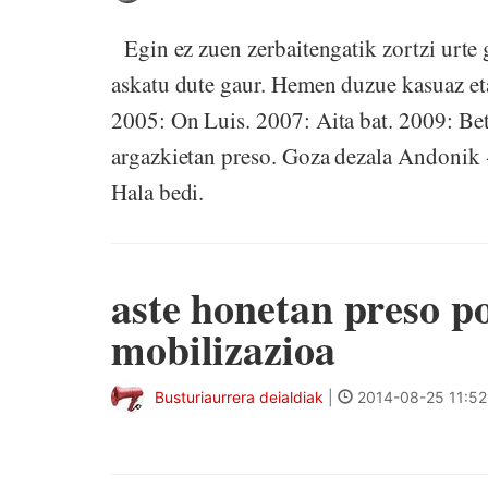
Egin ez zuen zerbaitengatik zortzi urte 
askatu dute gaur. Hemen duzue kasuaz eta,
2005: On Luis. 2007: Aita bat. 2009: 
argazkietan preso. Goza dezala Andonik 
Hala bedi.
aste honetan preso po
mobilizazioa
Busturiaurrera deialdiak
|
2014-08-25 11:52