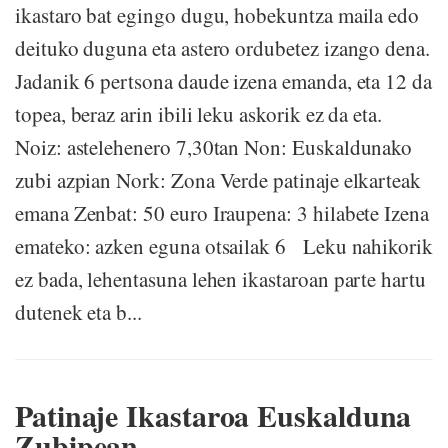
ikastaro bat egingo dugu, hobekuntza maila edo
deituko duguna eta astero ordubetez izango dena.
Jadanik 6 pertsona daude izena emanda, eta 12 da
topea, beraz arin ibili leku askorik ez da eta.
Noiz: astelehenero 7,30tan Non: Euskaldunako
zubi azpian Nork: Zona Verde patinaje elkarteak
emana Zenbat: 50 euro Iraupena: 3 hilabete Izena
emateko: azken eguna otsailak 6 Leku nahikorik
ez bada, lehentasuna lehen ikastaroan parte hartu
dutenek eta b...
Patinaje Ikastaroa Euskalduna
Zubipean