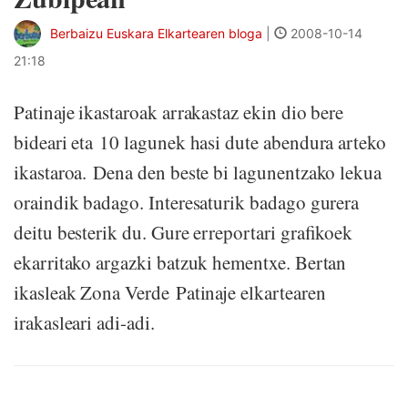
Berbaizu Euskara Elkartearen bloga
|
2008-10-14
21:18
Patinaje ikastaroak arrakastaz ekin dio bere
bideari eta 10 lagunek hasi dute abendura arteko
ikastaroa. Dena den beste bi lagunentzako lekua
oraindik badago. Interesaturik badago gurera
deitu besterik du. Gure erreportari grafikoek
ekarritako argazki batzuk hementxe. Bertan
ikasleak Zona Verde Patinaje elkartearen
irakasleari adi-adi.