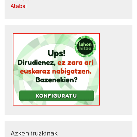
Atabal
Azken iruzkinak