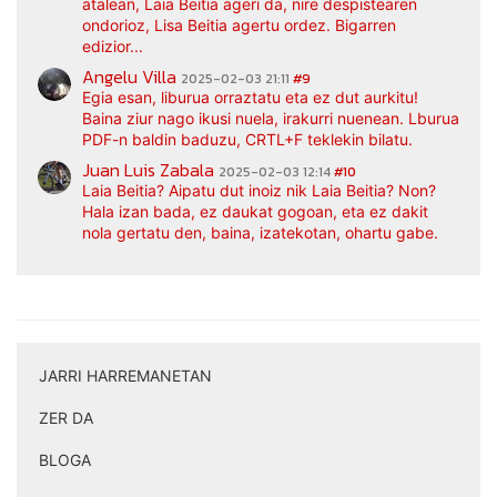
atalean, Laia Beitia ageri da, nire despistearen
ondorioz, Lisa Beitia agertu ordez. Bigarren
edizior...
Angelu Villa
2025-02-03 21:11
#9
Egia esan, liburua orraztatu eta ez dut aurkitu!
Baina ziur nago ikusi nuela, irakurri nuenean. Lburua
PDF-n baldin baduzu, CRTL+F teklekin bilatu.
Juan Luis Zabala
2025-02-03 12:14
#10
Laia Beitia? Aipatu dut inoiz nik Laia Beitia? Non?
Hala izan bada, ez daukat gogoan, eta ez dakit
nola gertatu den, baina, izatekotan, ohartu gabe.
JARRI HARREMANETAN
|
ZER DA
|
BLOGA