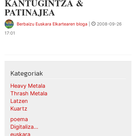
KANTUGINTZA &
PATINAJEA
Berbaizu Euskara Elkartearen bloga
|
2008-09-26
17:01
Kategoriak
Heavy Metala
Thrash Metala
Latzen
Kuartz
poema
Digitaliza...
euskara