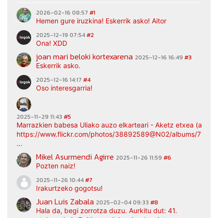
2026-02-16 08:57
#1
Hemen gure iruzkina! Eskerrik asko! Aitor
2025-12-19 07:54
#2
Ona! XDD
joan mari beloki kortexarena
2025-12-16 16:49
#3
Eskerrik asko.
2025-12-16 14:17
#4
Oso interesgarria!
2025-11-29 11:43
#5
Marrazkien babesa Uliako auzo elkarteari - Aketz etxea (argaz
https://www.flickr.com/photos/38892589@N02/albums/7217
...
Mikel Asurmendi Agirre
2025-11-26 11:59
#6
Pozten naiz!
2025-11-26 10:44
#7
Irakurtzeko gogotsu!
Juan Luis Zabala
2025-02-04 09:33
#8
Hala da, begi zorrotza duzu. Aurkitu dut: 41.