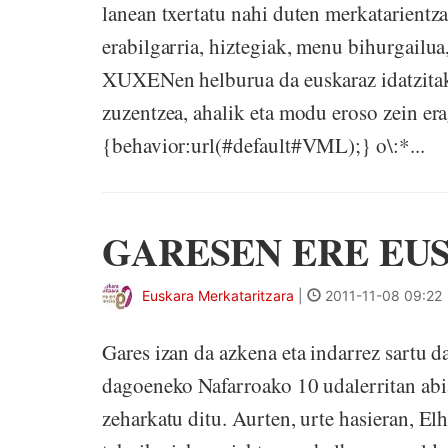
lanean txertatu nahi duten merkatarientza
erabilgarria, hiztegiak, menu bihurgai
XUXENen helburua da euskaraz idatzitako
zuzentzea, ahalik eta modu eroso zein e
{behavior:url(#default#VML);} o\:*...
GARESEN ERE EU
Euskara Merkataritzara
|
2011-11-08 09:22
Gares izan da azkena eta indarrez sartu 
dagoeneko Nafarroako 10 udalerritan abi
zeharkatu ditu. Aurten, urte hasieran, El