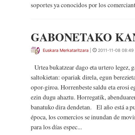
soportes ya conocidos por los comerciant
GABONETAKO KA
Euskara Merkataritzara
|
2011-11-08 08:49
Urtea bukatzear dago eta urtero legez, 
saltokietan: opariak direla, egun bereziet
opor-giroa. Horrenbeste saldu eta erosi e
ezin dugu ahaztu. Horregatik, abenduaren
banatuko dira dendetan. El año está a pu
época, los comercios se inundan de movim
para los días espec...