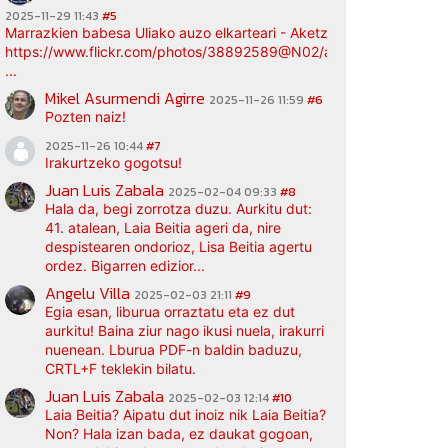
2025-11-29 11:43
#5
Marrazkien babesa Uliako auzo elkarteari - Aketz etxea (argazki bi
https://www.flickr.com/photos/38892589@N02/albums/72177720
...
Mikel Asurmendi Agirre
2025-11-26 11:59
#6
Pozten naiz!
2025-11-26 10:44
#7
Irakurtzeko gogotsu!
Juan Luis Zabala
2025-02-04 09:33
#8
Hala da, begi zorrotza duzu. Aurkitu dut:
41. atalean, Laia Beitia ageri da, nire
despistearen ondorioz, Lisa Beitia agertu
ordez. Bigarren edizior...
Angelu Villa
2025-02-03 21:11
#9
Egia esan, liburua orraztatu eta ez dut
aurkitu! Baina ziur nago ikusi nuela, irakurri
nuenean. Lburua PDF-n baldin baduzu,
CRTL+F teklekin bilatu.
Juan Luis Zabala
2025-02-03 12:14
#10
Laia Beitia? Aipatu dut inoiz nik Laia Beitia?
Non? Hala izan bada, ez daukat gogoan,