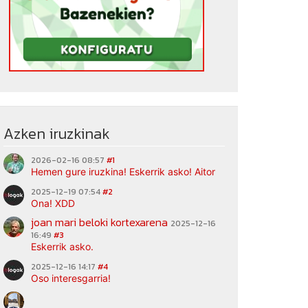
Azken iruzkinak
2026-02-16 08:57
#1
Hemen gure iruzkina! Eskerrik asko! Aitor
2025-12-19 07:54
#2
Ona! XDD
joan mari beloki kortexarena
2025-12-16
16:49
#3
Eskerrik asko.
2025-12-16 14:17
#4
Oso interesgarria!