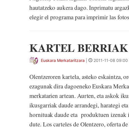
hautatzeko aukera dago. Inprimatu argaz
elegir el programa para imprimir las fotos
KARTEL BERRIAK
Euskara Merkataritzara
|
2011-11-08 09:00
Olentzeroren kartela, asteko eskaintza, o
ezagunak dira dagoeneko Euskara Merkata
merkatarien artean. Aurten, eta askok iku
ikusgarriak daude arrandegi, harategi eta
hornituak daude eta produktuen izenak i
dute. Los carteles de Olentzero, oferta d