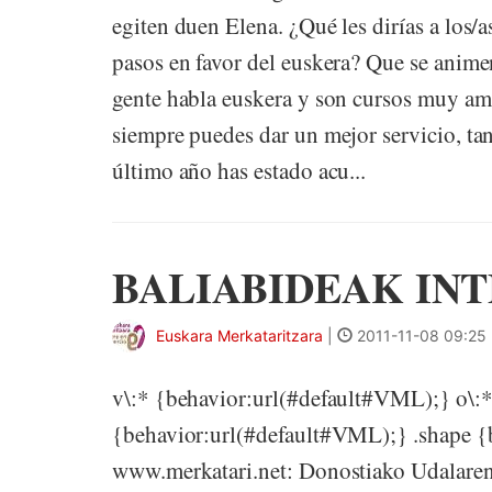
egiten duen Elena. ¿Qué les dirías a los/a
pasos en favor del euskera? Que se anime
gente habla euskera y son cursos muy ame
siempre puedes dar un mejor servicio, tan
último año has estado acu...
BALIABIDEAK IN
Euskara Merkataritzara
|
2011-11-08 09:25
v\:* {behavior:url(#default#VML);} o\:
{behavior:url(#default#VML);} .shape {
www.merkatari.net: Donostiako Udalaren 