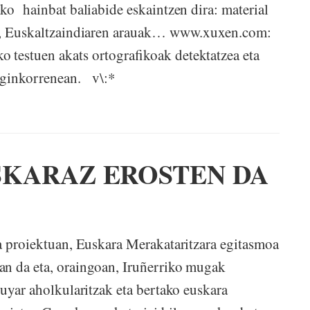
ko hainbat baliabide eskaintzen dira: material
lua, Euskaltzaindiaren arauak… www.xuxen.com:
 testuen akats ortografikoak detektatzea eta
raginkorrenean. v\:*
SKARAZ EROSTEN DA
da proiektuan, Euskara Merakataritzara egitasmoa
an da eta, oraingoan, Iruñerriko mugak
huyar aholkularitzak eta bertako euskara