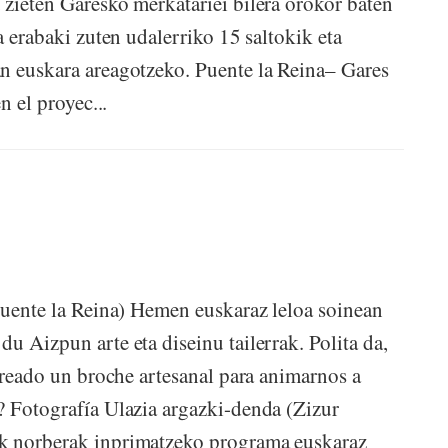
 zieten Garesko merkatariei bilera orokor baten
a erabaki zuten udalerriko 15 saltokik eta
n euskara areagotzeko. Puente la Reina– Gares
n el proyec...
 Puente la Reina) Hemen euskaraz leloa soinean
 Aizpun arte eta diseinu tailerrak. Polita da,
 creado un broche artesanal para animarnos a
? Fotografía Ulazia argazki-denda (Zizur
ak norberak inprimatzeko programa euskaraz