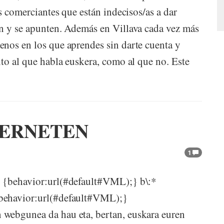
s comerciantes que están indecisos/as a dar
n y se apunten. Además en Villava cada vez más
nos en los que aprendes sin darte cuenta y
to al que habla euskera, como al que no. Este
TERNETEN
1
* {behavior:url(#default#VML);} b\:*
behavior:url(#default#VML);}
webgunea da hau eta, bertan, euskara euren