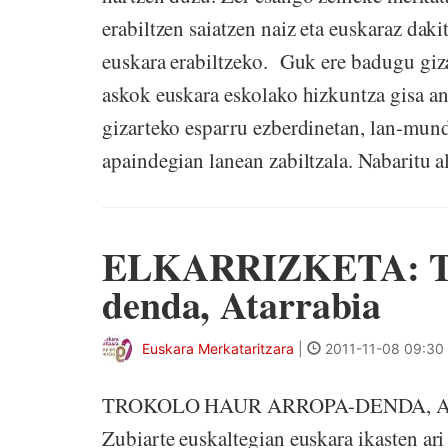
erabiltzen saiatzen naiz eta euskaraz daki
euskara erabiltzeko. Guk ere badugu giza
askok euskara eskolako hizkuntza gisa an
gizarteko esparru ezberdinetan, lan-mundua
apaindegian lanean zabiltzala. Nabaritu a
ELKARRIZKETA: Tro
denda, Atarrabia
Euskara Merkataritzara
|
2011-11-08 09:30
TROKOLO HAUR ARROPA-DENDA, ATARR
Zubiarte euskaltegian euskara ikasten ari