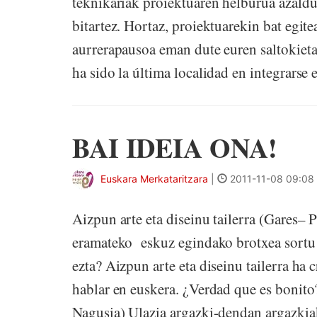
teknikariak proiektuaren helburua azaldu
bitartez. Hortaz, proiektuarekin bat egite
aurrerapausoa eman dute euren saltokieta
ha sido la última localidad en integrarse e
BAI IDEIA ONA!
Euskara Merkataritzara
|
2011-11-08 09:08
Aizpun arte eta diseinu tailerra (Gares–
eramateko eskuz egindako brotxea sortu du
ezta? Aizpun arte eta diseinu tailerra ha
hablar en euskera. ¿Verdad que es bonito
Nagusia) Ulazia argazki-dendan argazki