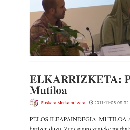
ELKARRIZKETA: Pelo
Mutiloa
Euskara Merkataritzara
|
2011-11-08 09:32
PELOS ILEAPAINDEGIA, MUTILOA Ainara
hartzen duzu. Zer esango zenieke merkata