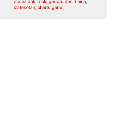
eta ez dakit nola gertatu den, baina,
izatekotan, ohartu gabe.