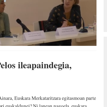
s ileapaindegia,
, Euskara Merkataritzara egitasmoan parte
ri euskaldunei? Ni lanean nagoela, euskara