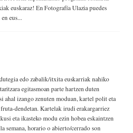
kiak euskaraz! En Fotografía Ulazia puedes
 en eus...
rdutegia edo zabalik/itxita euskarriak nahiko
ritzara egitasmoan parte hartzen duten
si ahal izango zenuten moduan, kartel polit eta
 fruta-dendetan. Kartelak irudi erakargarriez
kusi eta ikasteko modu ezin hobea eskaintzen
e la semana, horario o abierto/cerrado son