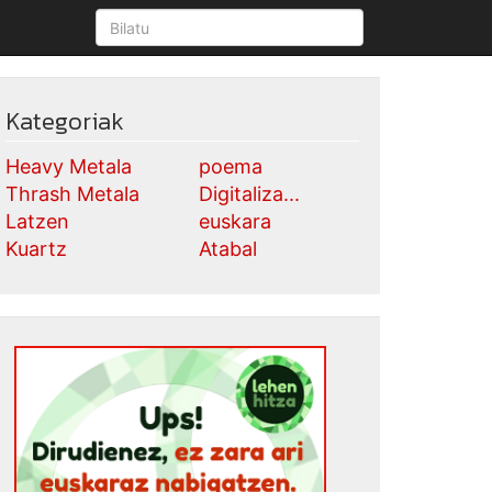
Kategoriak
Heavy Metala
poema
Thrash Metala
Digitaliza...
Latzen
euskara
Kuartz
Atabal