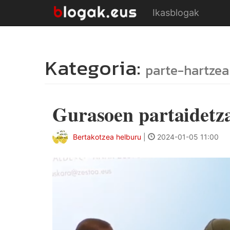
Ikasblogak
Kategoria:
parte-hartzea
Gurasoen partaidetz
Bertakotzea helburu
|
2024-01-05 11:00