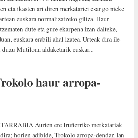
ten eta ikasten ari diren merkatariei esango nieke
rtean euskara normalizatzeko giltza. Haur
tzematen dute eta gure ekarpena izan daiteke,
n, euskara erabili ahal izatea. Urteak dira ile-
l duzu Mutiloan aldaketarik euskar...
kolo haur arropa-
ABIA Aurten ere Iruñerriko merkatariak
 dira; horien adibide, Trokolo arropa-dendan lan