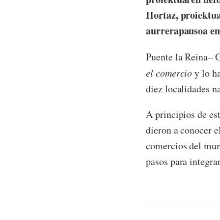
Hortaz, proiektua
aurrerapausoa em
Puente la Reina– G
el comercio
y lo h
diez localidades n
A principios de es
dieron a conocer e
comercios del muni
pasos para integrar