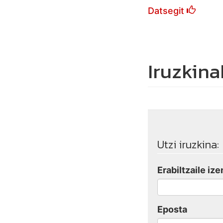
Datsegit
Iruzkina
Utzi iruzkina:
Erabiltzaile ize
Eposta