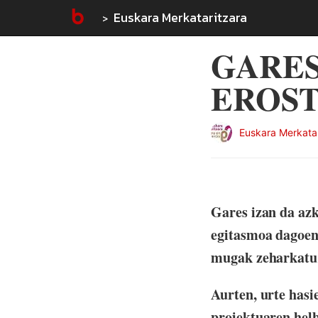
Euskara Merkataritzara
GARES
EROST
Euskara Merkatar
Gares izan da az
egitasmoa dagoene
mugak zeharkatu 
Aurten, urte hasi
proiektuaren helb