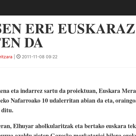
EN ERE EUSKARAZ
EN DA
itzara
|
2011-11-08 09:22
kena eta indarrez sartu da proiektuan, Euskara Mera
ko Nafarroako 10 udalerritan abian da eta, oraingo
ditu.
eran, Elhuyar aholkularitzak eta bertako euskara te
urua azaldu zieten Garesko merkatariei bilera oroko