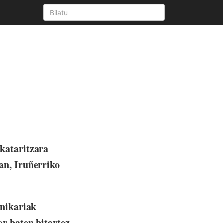
kataritzara
an, Iruñerriko
knikariak
r baten bitartez.