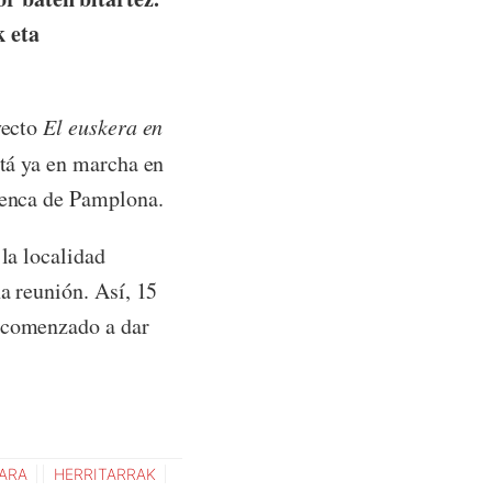
k eta
yecto
El euskera en
stá ya en marcha en
cuenca de Pamplona.
la localidad
a reunión. Así, 15
n comenzado a dar
ARA
HERRITARRAK