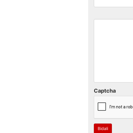
Captcha
Bidali