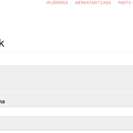
IRUÑERRIA
MERKATARITZARA
PARTE
k
na