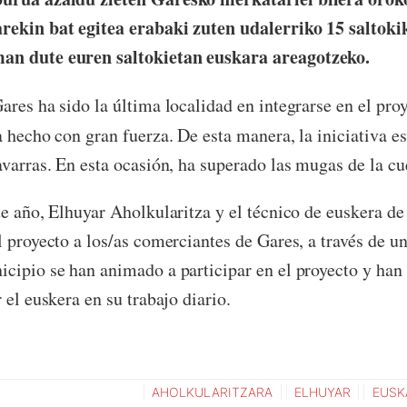
rekin bat egitea erabaki zuten udalerriko 15 saltoki
an dute euren saltokietan euskara areagotzeko.
ares ha sido la última localidad en integrarse en el pro
a hecho con gran fuerza. De esta manera, la iniciativa e
avarras. En esta ocasión, ha superado las mugas de la 
te año, Elhuyar Aholkularitza y el técnico de euskera de 
l proyecto a los/as comerciantes de Gares, a través de un
cipio se han animado a participar en el proyecto y ha
 el euskera en su trabajo diario.
AHOLKULARITZARA
ELHUYAR
EUSK