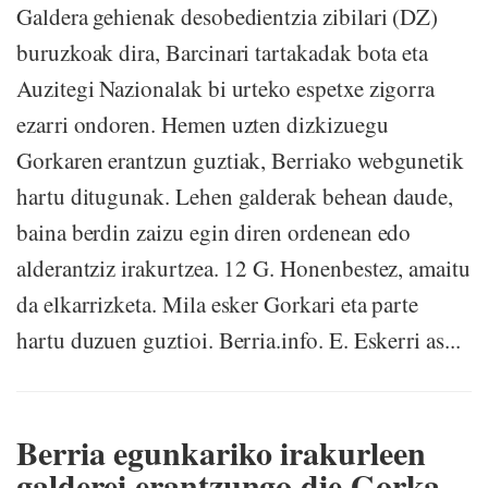
Galdera gehienak desobedientzia zibilari (DZ)
buruzkoak dira, Barcinari tartakadak bota eta
Auzitegi Nazionalak bi urteko espetxe zigorra
ezarri ondoren. Hemen uzten dizkizuegu
Gorkaren erantzun guztiak, Berriako webgunetik
hartu ditugunak. Lehen galderak behean daude,
baina berdin zaizu egin diren ordenean edo
alderantziz irakurtzea. 12 G. Honenbestez, amaitu
da elkarrizketa. Mila esker Gorkari eta parte
hartu duzuen guztioi. Berria.info. E. Eskerri as...
Berria egunkariko irakurleen
galderei erantzungo die Gorka