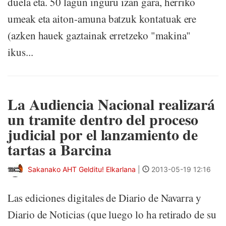
duela eta. 50 lagun inguru izan gara, herriko
umeak eta aiton-amuna batzuk kontatuak ere
(azken hauek gaztainak erretzeko "makina"
ikus...
La Audiencia Nacional realizará
un tramite dentro del proceso
judicial por el lanzamiento de
tartas a Barcina
Sakanako AHT Gelditu! Elkarlana
|
2013-05-19 12:16
Las ediciones digitales de Diario de Navarra y
Diario de Noticias (que luego lo ha retirado de su