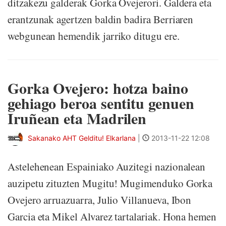
ditzakezu galderak Gorka Ovejerori. Galdera eta
erantzunak agertzen baldin badira Berriaren
webgunean hemendik jarriko ditugu ere.
Gorka Ovejero: hotza baino
gehiago beroa sentitu genuen
Iruñean eta Madrilen
Sakanako AHT Gelditu! Elkarlana
|
2013-11-22 12:08
Astelehenean Espainiako Auzitegi nazionalean
auzipetu zituzten Mugitu! Mugimenduko Gorka
Ovejero arruazuarra, Julio Villanueva, Ibon
Garcia eta Mikel Alvarez tartalariak. Hona hemen