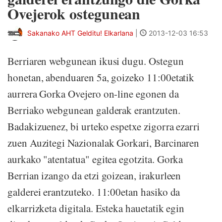
Ovejerok ostegunean
Sakanako AHT Gelditu! Elkarlana
|
2013-12-03 16:53
Berriaren webgunean ikusi dugu. Ostegun
honetan, abenduaren 5a, goizeko 11:00etatik
aurrera Gorka Ovejero on-line egonen da
Berriako webgunean galderak erantzuten.
Badakizuenez, bi urteko espetxe zigorra ezarri
zuen Auzitegi Nazionalak Gorkari, Barcinaren
aurkako "atentatua" egitea egotzita. Gorka
Berrian izango da etzi goizean, irakurleen
galderei erantzuteko. 11:00etan hasiko da
elkarrizketa digitala. Esteka hauetatik egin