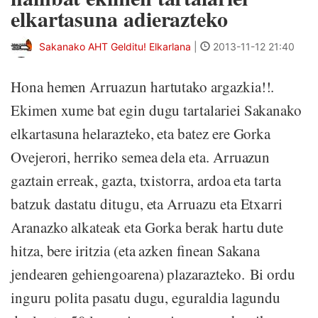
elkartasuna adierazteko
Sakanako AHT Gelditu! Elkarlana
|
2013-11-12 21:40
Hona hemen Arruazun hartutako argazkia!!.
Ekimen xume bat egin dugu tartalariei Sakanako
elkartasuna helarazteko, eta batez ere Gorka
Ovejerori, herriko semea dela eta. Arruazun
gaztain erreak, gazta, txistorra, ardoa eta tarta
batzuk dastatu ditugu, eta Arruazu eta Etxarri
Aranazko alkateak eta Gorka berak hartu dute
hitza, bere iritzia (eta azken finean Sakana
jendearen gehiengoarena) plazarazteko. Bi ordu
inguru polita pasatu dugu, eguraldia lagundu