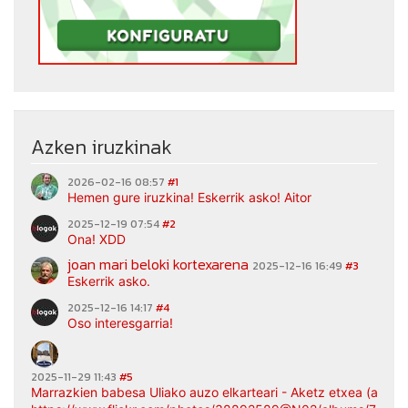
Azken iruzkinak
2026-02-16 08:57
#1
Hemen gure iruzkina! Eskerrik asko! Aitor
2025-12-19 07:54
#2
Ona! XDD
joan mari beloki kortexarena
2025-12-16 16:49
#3
Eskerrik asko.
2025-12-16 14:17
#4
Oso interesgarria!
2025-11-29 11:43
#5
Marrazkien babesa Uliako auzo elkarteari - Aketz etxea (argaz