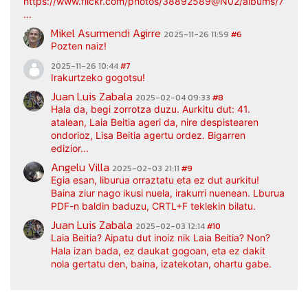
https://www.flickr.com/photos/38892589@N02/albums/7217
...
Mikel Asurmendi Agirre
2025-11-26 11:59
#6
Pozten naiz!
2025-11-26 10:44
#7
Irakurtzeko gogotsu!
Juan Luis Zabala
2025-02-04 09:33
#8
Hala da, begi zorrotza duzu. Aurkitu dut: 41.
atalean, Laia Beitia ageri da, nire despistearen
ondorioz, Lisa Beitia agertu ordez. Bigarren
edizior...
Angelu Villa
2025-02-03 21:11
#9
Egia esan, liburua orraztatu eta ez dut aurkitu!
Baina ziur nago ikusi nuela, irakurri nuenean. Lburua
PDF-n baldin baduzu, CRTL+F teklekin bilatu.
Juan Luis Zabala
2025-02-03 12:14
#10
Laia Beitia? Aipatu dut inoiz nik Laia Beitia? Non?
Hala izan bada, ez daukat gogoan, eta ez dakit
nola gertatu den, baina, izatekotan, ohartu gabe.