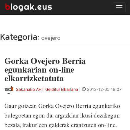
Tog
navi
Kategoria:
ovejero
Gorka Ovejero Berria
egunkarian on-line
elkarrizketatuta
Sakanako AHT Gelditu! Elkarlana
|
2013-12-05 19:07
Gaur goizean Gorka Ovejero Berria egunkariko
bulegoetan egon da, argazkian ikusi dezakegun
bezala, irakurleen galderak erantzuten on-line.