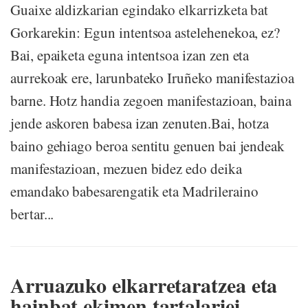
Guaixe aldizkarian egindako elkarrizketa bat
Gorkarekin: Egun intentsoa astelehenekoa, ez?
Bai, epaiketa eguna intentsoa izan zen eta
aurrekoak ere, larunbateko Iruñeko manifestazioa
barne. Hotz handia zegoen manifestazioan, baina
jende askoren babesa izan zenuten.Bai, hotza
baino gehiago beroa sentitu genuen bai jendeak
manifestazioan, mezuen bidez edo deika
emandako babesarengatik eta Madrileraino
bertar...
Arruazuko elkarretaratzea eta
hainbat ekimen tartalariei