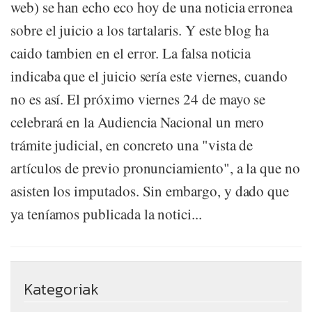
web) se han echo eco hoy de una noticia erronea
sobre el juicio a los tartalaris. Y este blog ha
caido tambien en el error. La falsa noticia
indicaba que el juicio sería este viernes, cuando
no es así. El próximo viernes 24 de mayo se
celebrará en la Audiencia Nacional un mero
trámite judicial, en concreto una "vista de
artículos de previo pronunciamiento", a la que no
asisten los imputados. Sin embargo, y dado que
ya teníamos publicada la notici...
Kategoriak