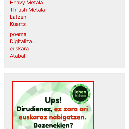
Heavy Metala
Thrash Metala
Latzen
Kuartz
poema
Digitaliza...
euskara
Atabal