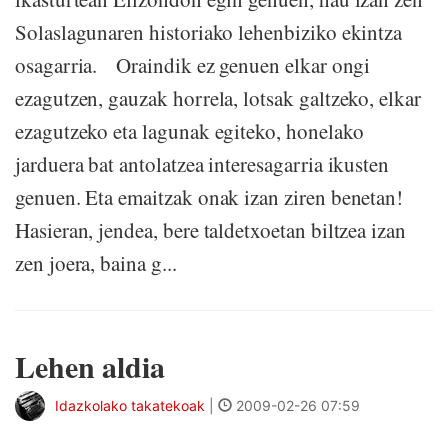
Solaslagunaren historiako lehenbiziko ekintza
osagarria. Oraindik ez genuen elkar ongi
ezagutzen, gauzak horrela, lotsak galtzeko, elkar
ezagutzeko eta lagunak egiteko, honelako
jarduera bat antolatzea interesagarria ikusten
genuen. Eta emaitzak onak izan ziren benetan!
Hasieran, jendea, bere taldetxoetan biltzea izan
zen joera, baina g...
Lehen aldia
Idazkolako takatekoak
|
2009-02-26 07:59