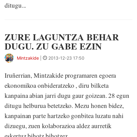
ditugu...
ZURE LAGUNTZA BEHAR
DUGU. ZU GABE EZIN
Mintzakide
|
2013-12-23 17:50
Iruñerrian, Mintzakide programaren egoera
ekonomikoa onbideratzeko , diru bilketa
kanpaina abian jarri dugu gaur goizean. 28 egun
ditugu helburua betetzeko. Mezu honen bidez,
kanpainan parte hartzeko gonbitea luzatu nahi
dizuegu, zuen kolaborazioa aldez aurretik
eskertuz bihotz bihotzez.