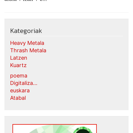
Kategoriak
Heavy Metala
Thrash Metala
Latzen
Kuartz
poema
Digitaliza...
euskara
Atabal