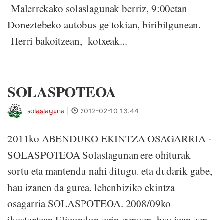
Malerrekako solaslagunak berriz, 9:00etan
Doneztebeko autobus geltokian, biribilgunean.
Herri bakoitzean, kotxeak...
SOLASPOTEOA
solaslaguna
|
2012-02-10 13:44
2011ko ABENDUKO EKINTZA OSAGARRIA -
SOLASPOTEOA Solaslagunan ere ohiturak
sortu eta mantendu nahi ditugu, eta dudarik gabe,
hau izanen da gurea, lehenbiziko ekintza
osagarria SOLASPOTEOA. 2008/09ko
ikasturtean Elizondon egin genuen, hau izan zen