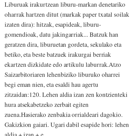
Liburuak irakurtzean liburu-markan denetariko
oharrak hartzen ditut (markak paper txatal soilak
izaten dira): hitzak, esapideak, liburu-
gomendioak, datu jakingarriak... Batzuk han
geratzen dira, liburuetan gordeta, sekulako eta
betiko, eta beste batzuek irakurgai berriak
ekartzen dizkidate edo artikulu laburrak.Atzo
Saizarbitoriaren lehenbiziko liburuko oharrei
begi eman nien, eta esaldi hau agertu
zitzaidan:120. Lehen aldia izan zen kontzienteki
hura atsekabetzeko zerbait egiten
zuena.Hasierako zenbakia orrialdeari dagokio.
Gakizkion gaiari. Ugari dabil esapide hori: lehen
aldia + izan + e...