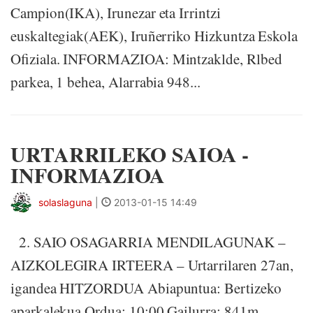
Campion(IKA), Irunezar eta Irrintzi
euskaltegiak(AEK), Iruñerriko Hizkuntza Eskola
Ofiziala. INFORMAZIOA: Mintzaklde, Rlbed
parkea, 1 behea, Alarrabia 948...
URTARRILEKO SAIOA -
INFORMAZIOA
solaslaguna
|
2013-01-15 14:49
2. SAIO OSAGARRIA MENDILAGUNAK –
AIZKOLEGIRA IRTEERA – Urtarrilaren 27an,
igandea HITZORDUA Abiapuntua: Bertizeko
aparkalekua Ordua: 10:00 Gailurra: 841m