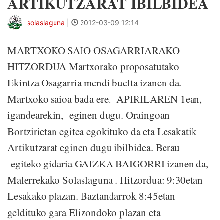
ARTIKUTZARAT IBILBIDEA
solaslaguna
|
2012-03-09 12:14
MARTXOKO SAIO OSAGARRIARAKO
HITZORDUA Martxorako proposatutako
Ekintza Osagarria mendi buelta izanen da.
Martxoko saioa bada ere, APIRILAREN 1ean,
igandearekin, eginen dugu. Oraingoan
Bortzirietan egitea egokituko da eta Lesakatik
Artikutzarat eginen dugu ibilbidea. Berau
egiteko gidaria GAIZKA BAIGORRI izanen da,
Malerrekako Solaslaguna . Hitzordua: 9:30etan
Lesakako plazan. Baztandarrok 8:45etan
geldituko gara Elizondoko plazan eta