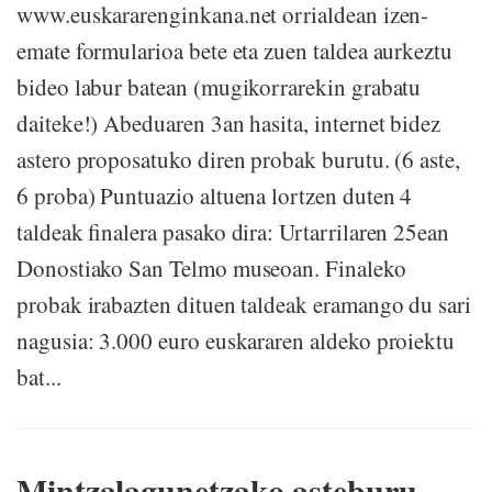
www.euskararenginkana.net orrialdean izen-
emate formularioa bete eta zuen taldea aurkeztu
bideo labur batean (mugikorrarekin grabatu
daiteke!) Abeduaren 3an hasita, internet bidez
astero proposatuko diren probak burutu. (6 aste,
6 proba) Puntuazio altuena lortzen duten 4
taldeak finalera pasako dira: Urtarrilaren 25ean
Donostiako San Telmo museoan. Finaleko
probak irabazten dituen taldeak eramango du sari
nagusia: 3.000 euro euskararen aldeko proiektu
bat...
Mintzalagunetzako asteburu