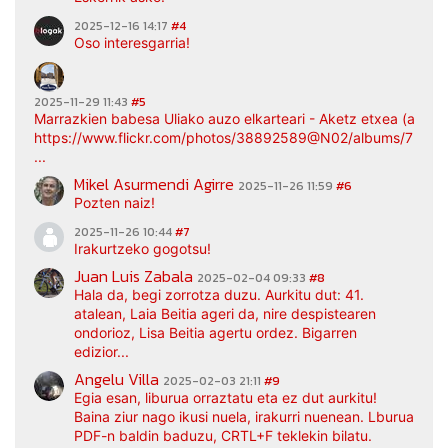
2025-12-16 14:17
#4
Oso interesgarria!
2025-11-29 11:43
#5
Marrazkien babesa Uliako auzo elkarteari - Aketz etxea (argaz
https://www.flickr.com/photos/38892589@N02/albums/7217
...
Mikel Asurmendi Agirre
2025-11-26 11:59
#6
Pozten naiz!
2025-11-26 10:44
#7
Irakurtzeko gogotsu!
Juan Luis Zabala
2025-02-04 09:33
#8
Hala da, begi zorrotza duzu. Aurkitu dut: 41.
atalean, Laia Beitia ageri da, nire despistearen
ondorioz, Lisa Beitia agertu ordez. Bigarren
edizior...
Angelu Villa
2025-02-03 21:11
#9
Egia esan, liburua orraztatu eta ez dut aurkitu!
Baina ziur nago ikusi nuela, irakurri nuenean. Lburua
PDF-n baldin baduzu, CRTL+F teklekin bilatu.