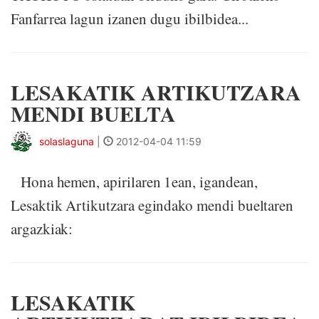
Fanfarrea lagun izanen dugu ibilbidea...
LESAKATIK ARTIKUTZARA
MENDI BUELTA
solaslaguna
|
2012-04-04 11:59
Hona hemen, apirilaren 1ean, igandean,
Lesaktik Artikutzara egindako mendi bueltaren
argazkiak:
LESAKATIK