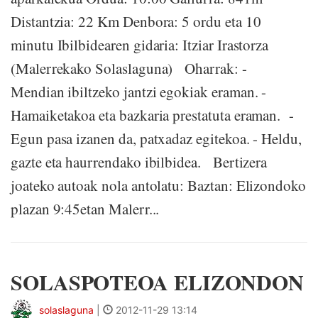
Distantzia: 22 Km Denbora: 5 ordu eta 10
minutu Ibilbidearen gidaria: Itziar Irastorza
(Malerrekako Solaslaguna) Oharrak: -
Mendian ibiltzeko jantzi egokiak eraman. -
Hamaiketakoa eta bazkaria prestatuta eraman. -
Egun pasa izanen da, patxadaz egitekoa. - Heldu,
gazte eta haurrendako ibilbidea. Bertizera
joateko autoak nola antolatu: Baztan: Elizondoko
plazan 9:45etan Malerr...
SOLASPOTEOA ELIZONDON
solaslaguna
|
2012-11-29 13:14