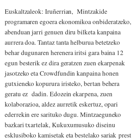
Euskaltzaleok: Iruñerrian, Mintzakide
programaren egoera ekonomikoa onbideratzeko,
abenduan jarri genuen diru bilketa kanpaina
aurrera doa. Tantaz tanta helburua betetzeko
behar dugunaren herenera iritsi gara baina 12
egun besterik ez dira geratzen zuen ekarpenak
jasotzeko eta Crowdfundin kanpaina honen
gutxieneko kopurura iristeko, bertan behera
geratu ez dadin. Edozein ekarpena, zuen
kolaborazioa, aldez aurretik eskertuz, opari
ederrekin ere sarituko dugu. Mintzaeguneko
bazkari txartelak, Kukuxumusuko diseinu
esklusiboko kamisetak eta bestelako sariak prest