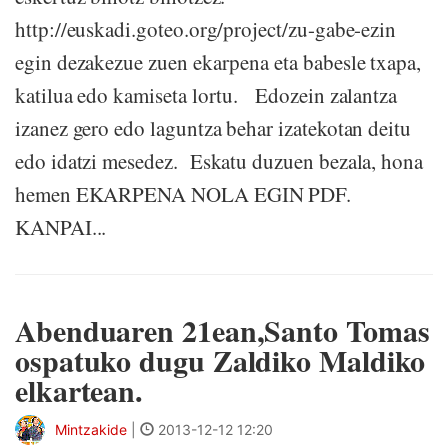
http://euskadi.goteo.org/project/zu-gabe-ezin
egin dezakezue zuen ekarpena eta babesle txapa,
katilua edo kamiseta lortu. Edozein zalantza
izanez gero edo laguntza behar izatekotan deitu
edo idatzi mesedez. Eskatu duzuen bezala, hona
hemen EKARPENA NOLA EGIN PDF.
KANPAI...
Abenduaren 21ean,Santo Tomas
ospatuko dugu Zaldiko Maldiko
elkartean.
Mintzakide
|
2013-12-12 12:20