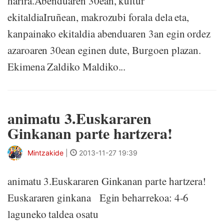
harira.Abenduaren 30ean, kultur
ekitaldiaIruñean, makrozubi forala dela eta,
kanpainako ekitaldia abenduaren 3an egin ordez
azaroaren 30ean eginen dute, Burgoen plazan.
Ekimena Zaldiko Maldiko...
animatu 3.Euskararen
Ginkanan parte hartzera!
Mintzakide
|
2013-11-27 19:39
animatu 3.Euskararen Ginkanan parte hartzera!
Euskararen ginkana Egin beharrekoa: 4-6
laguneko taldea osatu