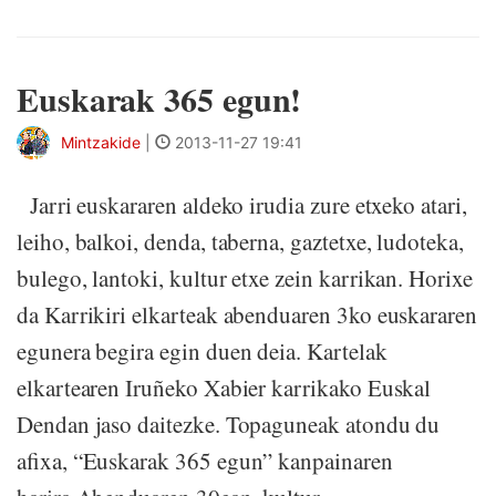
Euskarak 365 egun!
Mintzakide
|
2013-11-27 19:41
Jarri euskararen aldeko irudia zure etxeko atari,
leiho, balkoi, denda, taberna, gaztetxe, ludoteka,
bulego, lantoki, kultur etxe zein karrikan. Horixe
da Karrikiri elkarteak abenduaren 3ko euskararen
egunera begira egin duen deia. Kartelak
elkartearen Iruñeko Xabier karrikako Euskal
Dendan jaso daitezke. Topaguneak atondu du
afixa, “Euskarak 365 egun” kanpainaren