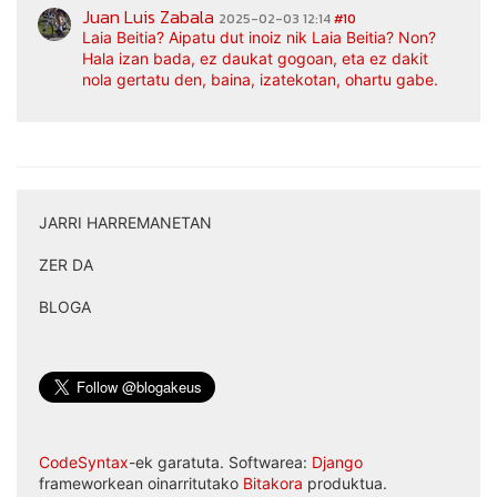
Juan Luis Zabala
2025-02-03 12:14
#10
Laia Beitia? Aipatu dut inoiz nik Laia Beitia? Non?
Hala izan bada, ez daukat gogoan, eta ez dakit
nola gertatu den, baina, izatekotan, ohartu gabe.
JARRI HARREMANETAN
|
ZER DA
|
BLOGA
CodeSyntax
-ek garatuta. Softwarea:
Django
frameworkean oinarritutako
Bitakora
produktua.