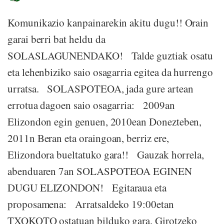
Komunikazio kanpainarekin akitu dugu!! Orain
garai berri bat heldu da
SOLASLAGUNENDAKO! Talde guztiak osatu
eta lehenbiziko saio osagarria egitea da hurrengo
urratsa. SOLASPOTEOA, jada gure artean
errotua dagoen saio osagarria: 2009an
Elizondon egin genuen, 2010ean Donezteben,
2011n Beran eta oraingoan, berriz ere,
Elizondora bueltatuko gara!! Gauzak horrela,
abenduaren 7an SOLASPOTEOA EGINEN
DUGU ELIZONDON! Egitaraua eta
proposamena: Arratsaldeko 19:00etan
TXOKOTO ostatuan bilduko gara. Girotzeko