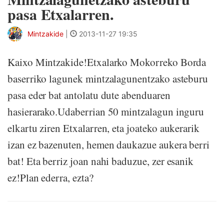
pasa Etxalarren.
Mintzakide
|
2013-11-27 19:35
Kaixo Mintzakide!Etxalarko Mokorreko Borda
baserriko lagunek mintzalagunentzako asteburu
pasa eder bat antolatu dute abenduaren
hasierarako.Udaberrian 50 mintzalagun inguru
elkartu ziren Etxalarren, eta joateko aukerarik
izan ez bazenuten, hemen daukazue aukera berri
bat! Eta berriz joan nahi baduzue, zer esanik
ez!Plan ederra, ezta?