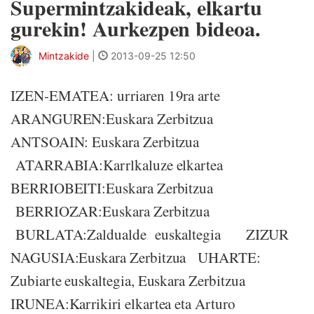
Supermintzakideak, elkartu
gurekin! Aurkezpen bideoa.
Mintzakide
|
2013-09-25 12:50
IZEN-EMATEA: urriaren 19ra arte
ARANGUREN:Euskara Zerbitzua
ANTSOAIN: Euskara Zerbitzua
ATARRABIA:Karrlkaluze elkartea
BERRIOBEITI:Euskara Zerbitzua
BERRIOZAR:Euskara Zerbitzua
BURLATA:Zaldualde euskaltegia ZIZUR
NAGUSIA:Euskara Zerbitzua UHARTE:
Zubiarte euskaltegia, Euskara Zerbitzua
IRUNEA:Karrikiri elkartea eta Arturo