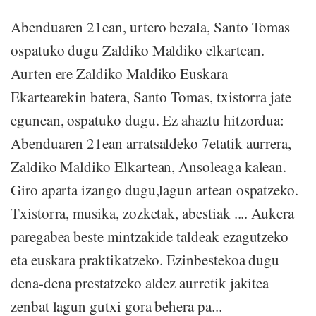
Abenduaren 21ean, urtero bezala, Santo Tomas
ospatuko dugu Zaldiko Maldiko elkartean.
Aurten ere Zaldiko Maldiko Euskara
Ekartearekin batera, Santo Tomas, txistorra jate
egunean, ospatuko dugu. Ez ahaztu hitzordua:
Abenduaren 21ean arratsaldeko 7etatik aurrera,
Zaldiko Maldiko Elkartean, Ansoleaga kalean.
Giro aparta izango dugu,lagun artean ospatzeko.
Txistorra, musika, zozketak, abestiak .... Aukera
paregabea beste mintzakide taldeak ezagutzeko
eta euskara praktikatzeko. Ezinbestekoa dugu
dena-dena prestatzeko aldez aurretik jakitea
zenbat lagun gutxi gora behera pa...