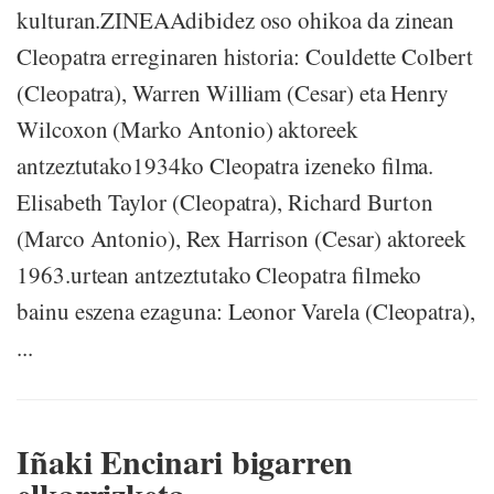
kulturan.ZINEAAdibidez oso ohikoa da zinean
Cleopatra erreginaren historia: Couldette Colbert
(Cleopatra), Warren William (Cesar) eta Henry
Wilcoxon (Marko Antonio) aktoreek
antzeztutako1934ko Cleopatra izeneko filma.
Elisabeth Taylor (Cleopatra), Richard Burton
(Marco Antonio), Rex Harrison (Cesar) aktoreek
1963.urtean antzeztutako Cleopatra filmeko
bainu eszena ezaguna: Leonor Varela (Cleopatra),
...
Iñaki Encinari bigarren