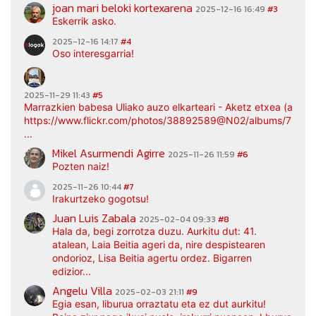
joan mari beloki kortexarena
2025-12-16 16:49
#3
Eskerrik asko.
2025-12-16 14:17
#4
Oso interesgarria!
2025-11-29 11:43
#5
Marrazkien babesa Uliako auzo elkarteari - Aketz etxea (argaz
https://www.flickr.com/photos/38892589@N02/albums/7217
...
Mikel Asurmendi Agirre
2025-11-26 11:59
#6
Pozten naiz!
2025-11-26 10:44
#7
Irakurtzeko gogotsu!
Juan Luis Zabala
2025-02-04 09:33
#8
Hala da, begi zorrotza duzu. Aurkitu dut: 41.
atalean, Laia Beitia ageri da, nire despistearen
ondorioz, Lisa Beitia agertu ordez. Bigarren
edizior...
Angelu Villa
2025-02-03 21:11
#9
Egia esan, liburua orraztatu eta ez dut aurkitu!