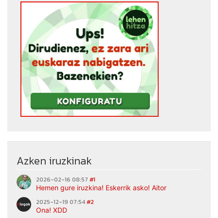
Azken iruzkinak
2026-02-16 08:57
#1
Hemen gure iruzkina! Eskerrik asko! Aitor
2025-12-19 07:54
#2
Ona! XDD