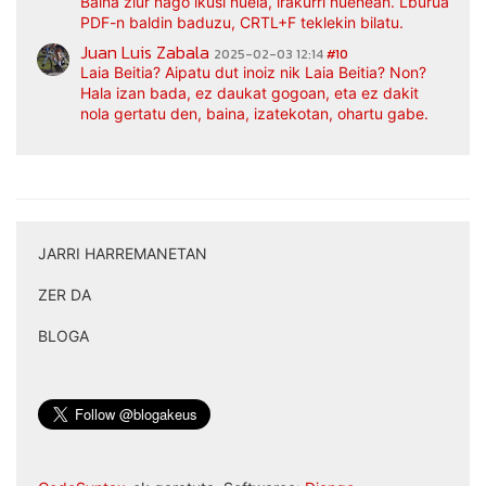
Baina ziur nago ikusi nuela, irakurri nuenean. Lburua
PDF-n baldin baduzu, CRTL+F teklekin bilatu.
Juan Luis Zabala
2025-02-03 12:14
#10
Laia Beitia? Aipatu dut inoiz nik Laia Beitia? Non?
Hala izan bada, ez daukat gogoan, eta ez dakit
nola gertatu den, baina, izatekotan, ohartu gabe.
JARRI HARREMANETAN
|
ZER DA
|
BLOGA