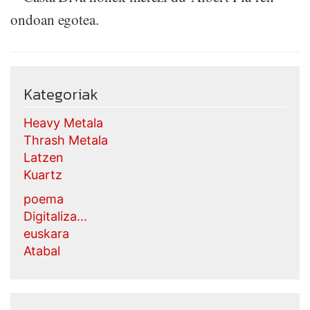
ondoan egotea.
Kategoriak
Heavy Metala
Thrash Metala
Latzen
Kuartz
poema
Digitaliza...
euskara
Atabal