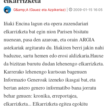
elkarrizketa
G&amp;A (Gauez eta Azpikeriaz)
|
2009-01-15 16:05
Iñaki Encina lagun eta opera zuzendariari
elkarrizketa bat egin nion Parisen bisitatu
nuenean, pasa den azaroan, eta orain ARGIA
astekariak argitaratu du. Iñakiren berri jakin nahi
baduzue, sartu hemen edo erosi aldizkaria.Hauxe
da bizitzan burutu dudan lehenengo elkarrizketa.
Karrerako lehenengo kurtsoan bagenuen
Informazio Generoak izeneko ikasgai bat, eta
bertan astero genero informatibo bana jorratu
behar genuen: kronika, erreportajea,
elkarrizketa... Elkarrizketa egitea egokitu