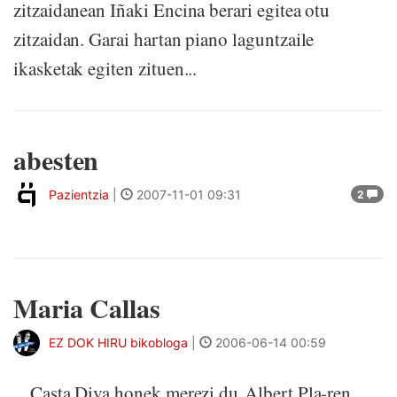
zitzaidanean Iñaki Encina berari egitea otu
zitzaidan. Garai hartan piano laguntzaile
ikasketak egiten zituen...
abesten
Pazientzia
|
2007-11-01 09:31
2
Maria Callas
EZ DOK HIRU bikobloga
|
2006-06-14 00:59
Casta Diva honek merezi du Albert Pla-ren