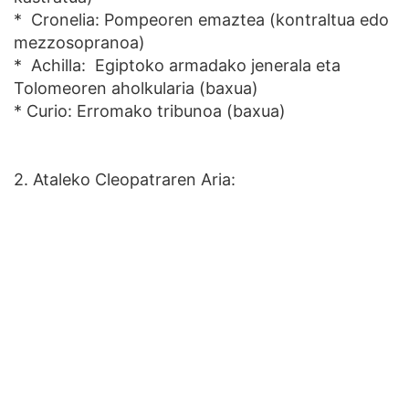
* Cronelia: Pompeoren emaztea (kontraltua edo
mezzosopranoa)
* Achilla: Egiptoko armadako jenerala eta
Tolomeoren aholkularia (baxua)
* Curio: Erromako tribunoa (baxua)
2. Ataleko Cleopatraren Aria: