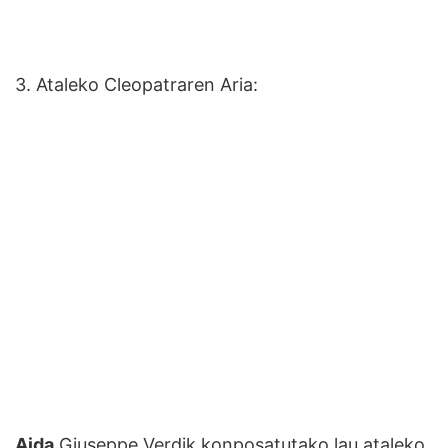
3. Ataleko Cleopatraren Aria:
Aida
Giuseppe Verdik konposatutako lau ataleko