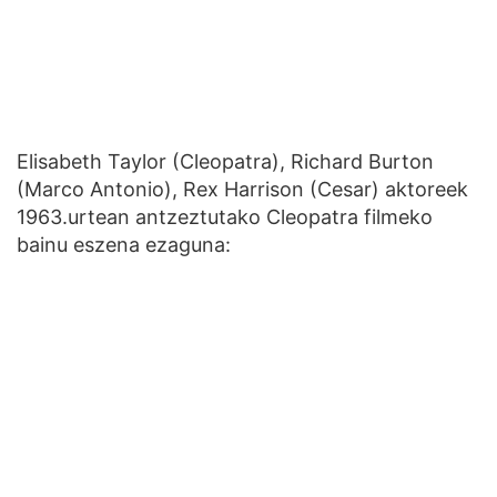
Elisabeth Taylor (Cleopatra), Richard Burton
(Marco Antonio), Rex Harrison (Cesar) aktoreek
1963.urtean antzeztutako Cleopatra filmeko
bainu eszena ezaguna: