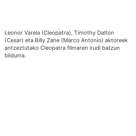
Leonor Varela (Cleopatra), Timothy Dalton
(Cesar) eta Billy Zane (Marco Antonio) aktoreek
antzeztutako Cleopatra filmaren irudi batzun
bilduma.