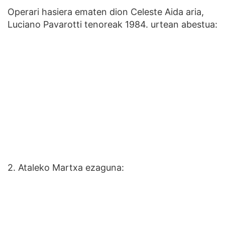
Operari hasiera ematen dion Celeste Aida aria,
Luciano Pavarotti tenoreak 1984. urtean abestua:
2. Ataleko Martxa ezaguna: