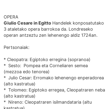
OPERA
Giulio Cesare in Egitto
Handelek konposatutako
3 ataletako opera barrokoa da. Londreseko
operan antzeztu zen lehenengo aldiz 1724an.
Pertsonaiak:
* Cleopatra: Egiptoko erregina (sopranoa)
* Sesto: Pompea eta Corneliaren semea
(mezzoa edo tenorea)
* Julio Cesar: Erromako lehenengo enperadorea
(alto kastratua)
* Tolomeo: Egiptoko erregea, Cleopatraren neba
(alto kastratua)
* Nireno: Cleopatraren isilmandataria (altu
kastratua)