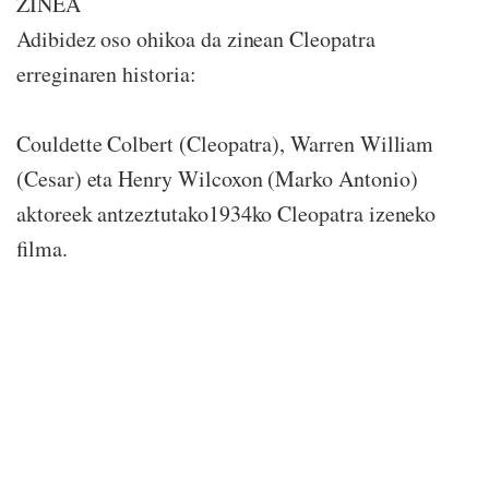
ZINEA
Adibidez oso ohikoa da zinean Cleopatra
erreginaren historia:
Couldette Colbert (Cleopatra), Warren William
(Cesar) eta Henry Wilcoxon (Marko Antonio)
aktoreek antzeztutako1934ko Cleopatra izeneko
filma.