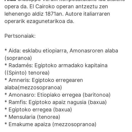
opera da. El Cairoko operan antzeztu zen
lehenengo aldiz 1871an. Autore italiarraren
operarik ezagunetarikoa da.
Pertsonaiak:
* Aida: esklabu etiopiarra, Amonasroren alaba
(sopranoa)
* Radamés: Egiptoko armadako kapitaina
((Spinto) tenorea)
* Amneris: Egiptoko erregearen
alaba(mezzosopranoa)
* Amonasro: Etiopiako erregea (baritonoa)
* Ramfis: Egiptoko apaiz nagusia (baxua)
* Egiptoko erregea (baxua)
* Mensularia (tenorea)
* Emakume apaiza (mezzosopranoa)