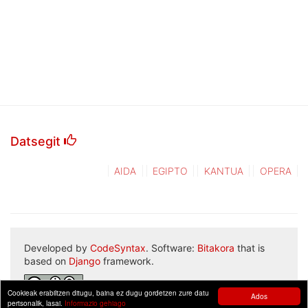
Datsegit
AIDA
EGIPTO
KANTUA
OPERA
Developed by
CodeSyntax
. Software:
Bitakora
that is
based on
Django
framework.
Cookieak erabiltzen ditugu, baina ez dugu gordetzen zure datu
Ados
pertsonalik, lasai.
Informazio gehiago