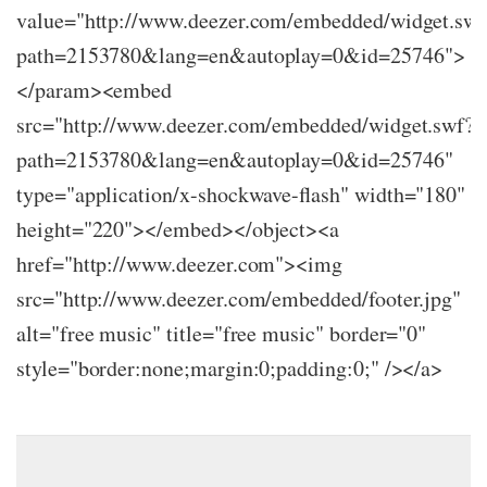
value="http://www.deezer.com/embedded/widget.swf
path=2153780&lang=en&autoplay=0&id=25746">
</param><embed
src="http://www.deezer.com/embedded/widget.swf?
path=2153780&lang=en&autoplay=0&id=25746"
type="application/x-shockwave-flash" width="180"
height="220"></embed></object><a
href="http://www.deezer.com"><img
src="http://www.deezer.com/embedded/footer.jpg"
alt="free music" title="free music" border="0"
style="border:none;margin:0;padding:0;" /></a>