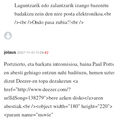
Laguntzarik edo zalantzarik izango bazenitu
badakizu zein den nire posta elektronikoa.<br
/><br />Ondo pasa zubia!!<br />
jolaus
2007-11-01 11:08
#2
Portzierto, eta barkatu intromisioa, baina Paul Potts-
en abesti gehiago entzun nahi badituzu, hemen uzten
dizut Deezer-en topa dezakezun <a
href="http://www.deezer.com/?
urlIdSong=138279">bere azken disko</a>aren
abestiak.<br /><object width="180" height="220">
<param name="movie"