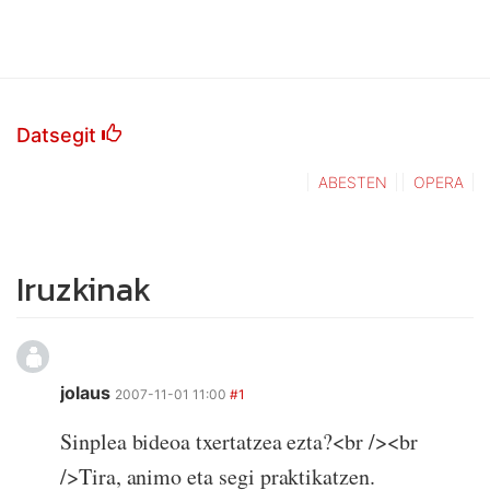
Datsegit
ABESTEN
OPERA
Iruzkinak
jolaus
2007-11-01 11:00
#1
Sinplea bideoa txertatzea ezta?<br /><br
/>Tira, animo eta segi praktikatzen.