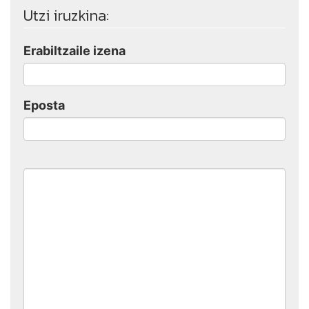
Utzi iruzkina:
Erabiltzaile izena
Eposta