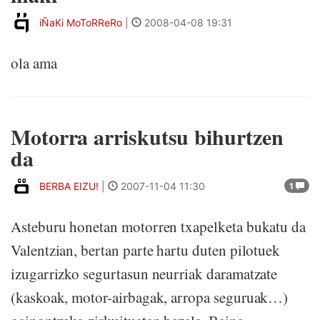
iÑaKi MoToRReRo
|
2008-04-08 19:31
ola ama
Motorra arriskutsu bihurtzen
da
BERBA EIZU!
|
2007-11-04 11:30
1
Asteburu honetan motorren txapelketa bukatu da
Valentzian, bertan parte hartu duten pilotuek
izugarrizko segurtasun neurriak daramatzate
(kaskoak, motor-airbagak, arropa seguruak…)