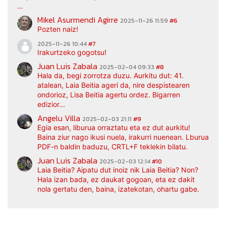
...
Mikel Asurmendi Agirre
2025-11-26 11:59
#6
Pozten naiz!
2025-11-26 10:44
#7
Irakurtzeko gogotsu!
Juan Luis Zabala
2025-02-04 09:33
#8
Hala da, begi zorrotza duzu. Aurkitu dut: 41.
atalean, Laia Beitia ageri da, nire despistearen
ondorioz, Lisa Beitia agertu ordez. Bigarren
edizior...
Angelu Villa
2025-02-03 21:11
#9
Egia esan, liburua orraztatu eta ez dut aurkitu!
Baina ziur nago ikusi nuela, irakurri nuenean. Lburua
PDF-n baldin baduzu, CRTL+F teklekin bilatu.
Juan Luis Zabala
2025-02-03 12:14
#10
Laia Beitia? Aipatu dut inoiz nik Laia Beitia? Non?
Hala izan bada, ez daukat gogoan, eta ez dakit
nola gertatu den, baina, izatekotan, ohartu gabe.