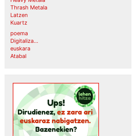
Thrash Metala
Latzen
Kuartz
poema
Digitaliza...
euskara
Atabal