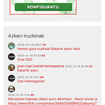
Azken iruzkinak
2026-02-16 08:57
#1
Hemen gure iruzkina! Eskerrik asko! Aitor
2025-12-19 07:54
#2
Ona! XDD
joan mari beloki kortexarena
2025-12-16 16:49
#3
Eskerrik asko.
2025-12-16 14:17
#4
Oso interesgarria!
2025-11-29 11:43
#5
Marrazkien babesa Uliako auzo elkarteari - Aketz etxea (argaz
https://www.flickr.com/photos/38892589@N02/albums/7217