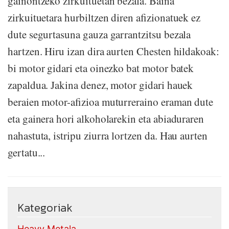
gainontzeko zirkuituetan bezala. Baina
zirkuituetara hurbiltzen diren afizionatuek ez
dute segurtasuna gauza garrantzitsu bezala
hartzen. Hiru izan dira aurten Chesten hildakoak:
bi motor gidari eta oinezko bat motor batek
zapaldua. Jakina denez, motor gidari hauek
beraien motor-afizioa muturreraino eraman dute
eta gainera hori alkoholarekin eta abiaduraren
nahastuta, istripu ziurra lortzen da. Hau aurten
gertatu...
Kategoriak
Heavy Metala