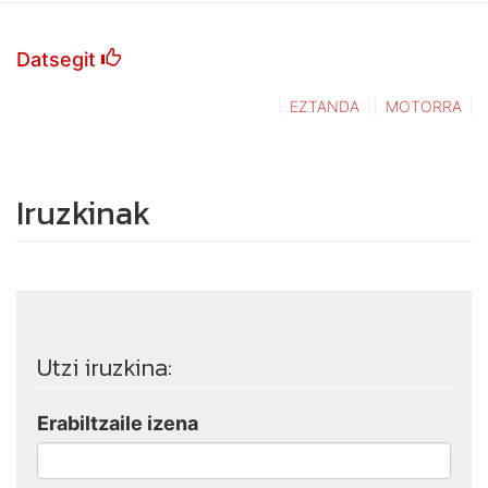
Datsegit
EZTANDA
MOTORRA
Iruzkinak
Utzi iruzkina:
Erabiltzaile izena