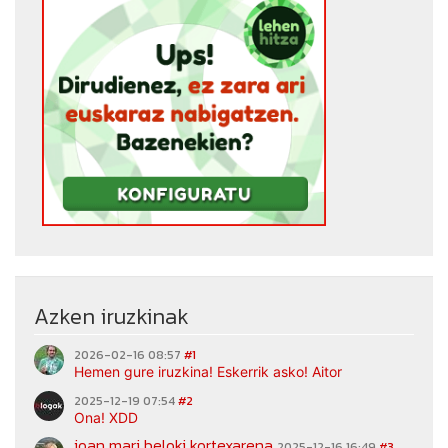
Azken iruzkinak
2026-02-16 08:57
#1
Hemen gure iruzkina! Eskerrik asko! Aitor
2025-12-19 07:54
#2
Ona! XDD
joan mari beloki kortexarena
2025-12-16 16:49
#3