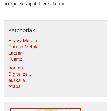
arropa eta zapatak erosiko dit...
Kategoriak
Heavy Metala
Thrash Metala
Latzen
Kuartz
poema
Digitaliza...
euskara
Atabal