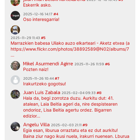
Eskerrik asko.
2025-12-16 14:17
#4
Oso interesgarria!
2025-11-29 11:43
#5
Marrazkien babesa Uliako auzo elkarteari - Aketz etxea (argaz
https://www.flickr.com/photos/38892589@N02/albums/7217
...
Mikel Asurmendi Agirre
2025-11-26 11:59
#6
Pozten naiz!
2025-11-26 10:44
#7
Irakurtzeko gogotsu!
Juan Luis Zabala
2025-02-04 09:33
#8
Hala da, begi zorrotza duzu. Aurkitu dut: 41.
atalean, Laia Beitia ageri da, nire despistearen
ondorioz, Lisa Beitia agertu ordez. Bigarren
edizior...
Angelu Villa
2025-02-03 21:11
#9
Egia esan, liburua orraztatu eta ez dut aurkitu!
Baina ziur nago ikusi nuela, irakurri nuenean. Lburua