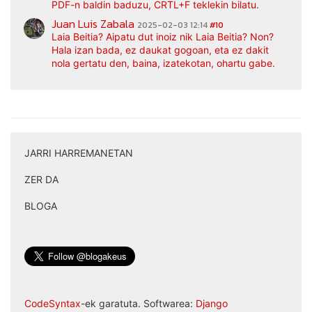
PDF-n baldin baduzu, CRTL+F teklekin bilatu.
Juan Luis Zabala
2025-02-03 12:14
#10
Laia Beitia? Aipatu dut inoiz nik Laia Beitia? Non?
Hala izan bada, ez daukat gogoan, eta ez dakit
nola gertatu den, baina, izatekotan, ohartu gabe.
JARRI HARREMANETAN
|
ZER DA
|
BLOGA
CodeSyntax
-ek garatuta. Softwarea:
Django