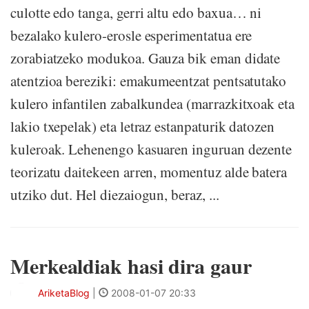
culotte edo tanga, gerri altu edo baxua… ni
bezalako kulero-erosle esperimentatua ere
zorabiatzeko modukoa. Gauza bik eman didate
atentzioa bereziki: emakumeentzat pentsatutako
kulero infantilen zabalkundea (marrazkitxoak eta
lakio txepelak) eta letraz estanpaturik datozen
kuleroak. Lehenengo kasuaren inguruan dezente
teorizatu daitekeen arren, momentuz alde batera
utziko dut. Hel diezaiogun, beraz, ...
Merkealdiak hasi dira gaur
AriketaBlog
|
2008-01-07 20:33