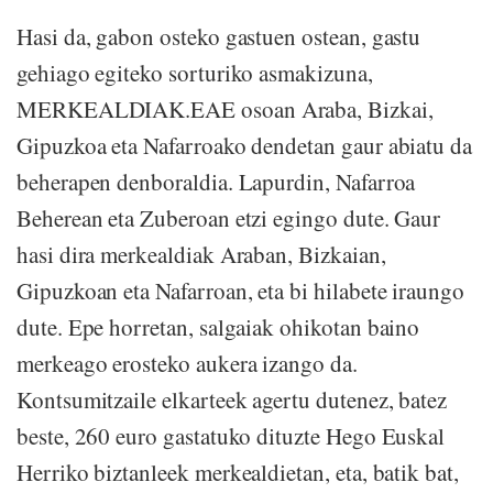
Hasi da, gabon osteko gastuen ostean, gastu
gehiago egiteko sorturiko asmakizuna,
MERKEALDIAK.EAE osoan Araba, Bizkai,
Gipuzkoa eta Nafarroako dendetan gaur abiatu da
beherapen denboraldia. Lapurdin, Nafarroa
Beherean eta Zuberoan etzi egingo dute. Gaur
hasi dira merkealdiak Araban, Bizkaian,
Gipuzkoan eta Nafarroan, eta bi hilabete iraungo
dute. Epe horretan, salgaiak ohikotan baino
merkeago erosteko aukera izango da.
Kontsumitzaile elkarteek agertu dutenez, batez
beste, 260 euro gastatuko dituzte Hego Euskal
Herriko biztanleek merkealdietan, eta, batik bat,