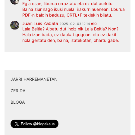
Egia esan, liburua orraztatu eta ez dut aurkitu!
Baina ziur nago ikusi nuela, irakurri nuenean. Lburua
PDF-n baldin baduzu, CRTL+F teklekin bilatu.
Juan Luis Zabala
2025-02-03 12:14
#10
Laia Beitia? Aipatu dut inoiz nik Laia Beitia? Non?
Hala izan bada, ez daukat gogoan, eta ez dakit
nola gertatu den, baina, izatekotan, ohartu gabe.
JARRI HARREMANETAN
|
ZER DA
|
BLOGA