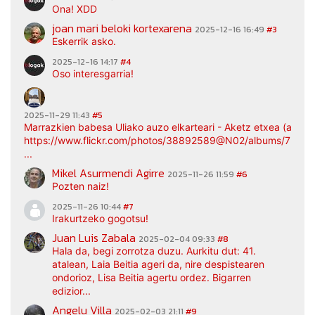
Ona! XDD
joan mari beloki kortexarena
2025-12-16 16:49
#3
Eskerrik asko.
2025-12-16 14:17
#4
Oso interesgarria!
2025-11-29 11:43
#5
Marrazkien babesa Uliako auzo elkarteari - Aketz etxea (argaz
https://www.flickr.com/photos/38892589@N02/albums/7217
...
Mikel Asurmendi Agirre
2025-11-26 11:59
#6
Pozten naiz!
2025-11-26 10:44
#7
Irakurtzeko gogotsu!
Juan Luis Zabala
2025-02-04 09:33
#8
Hala da, begi zorrotza duzu. Aurkitu dut: 41.
atalean, Laia Beitia ageri da, nire despistearen
ondorioz, Lisa Beitia agertu ordez. Bigarren
edizior...
Angelu Villa
2025-02-03 21:11
#9