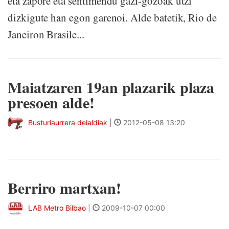
eta zapore eta sentimendu gazi-gozoak utzi
dizkigute han egon garenoi. Alde batetik, Rio de
Janeiron Brasile...
Maiatzaren 19an plazarik plaza
presoen alde!
Busturiaurrera deialdiak
|
2012-05-08 13:20
Berriro martxan!
LAB Metro Bilbao
|
2009-10-07 00:00