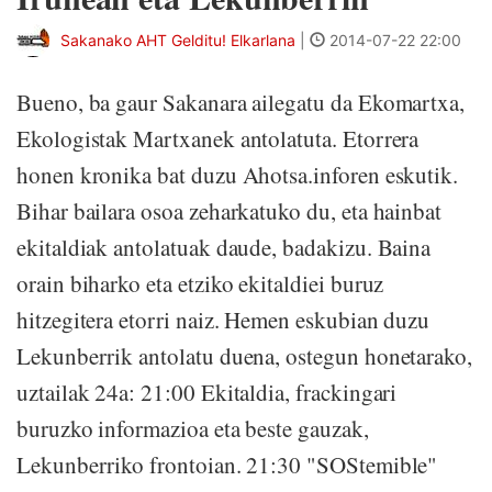
Sakanako AHT Gelditu! Elkarlana
|
2014-07-22 22:00
Bueno, ba gaur Sakanara ailegatu da Ekomartxa,
Ekologistak Martxanek antolatuta. Etorrera
honen kronika bat duzu Ahotsa.inforen eskutik.
Bihar bailara osoa zeharkatuko du, eta hainbat
ekitaldiak antolatuak daude, badakizu. Baina
orain biharko eta etziko ekitaldiei buruz
hitzegitera etorri naiz. Hemen eskubian duzu
Lekunberrik antolatu duena, ostegun honetarako,
uztailak 24a: 21:00 Ekitaldia, frackingari
buruzko informazioa eta beste gauzak,
Lekunberriko frontoian. 21:30 "SOStemible"