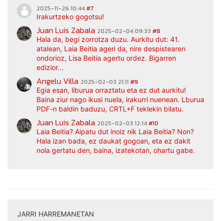
2025-11-26 10:44
#7
Irakurtzeko gogotsu!
Juan Luis Zabala
2025-02-04 09:33
#8
Hala da, begi zorrotza duzu. Aurkitu dut: 41.
atalean, Laia Beitia ageri da, nire despistearen
ondorioz, Lisa Beitia agertu ordez. Bigarren
edizior...
Angelu Villa
2025-02-03 21:11
#9
Egia esan, liburua orraztatu eta ez dut aurkitu!
Baina ziur nago ikusi nuela, irakurri nuenean. Lburua
PDF-n baldin baduzu, CRTL+F teklekin bilatu.
Juan Luis Zabala
2025-02-03 12:14
#10
Laia Beitia? Aipatu dut inoiz nik Laia Beitia? Non?
Hala izan bada, ez daukat gogoan, eta ez dakit
nola gertatu den, baina, izatekotan, ohartu gabe.
JARRI HARREMANETAN