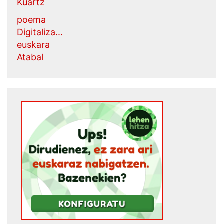
Kuartz
poema
Digitaliza...
euskara
Atabal