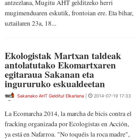
antzezlana, Mugitu AHT gelditzeko herri
mugimenduaren eskutik, frontoian ere. Eta bihar,
uztailaren 23a, 18...
Ekologistak Martxan taldeak
antolatutako Ekomartxaren
egitaraua Sakanan eta
ingururuko eskualdeetan
Sakanako AHT Gelditu! Elkarlana
|
2014-07-19 17:33
La Ecomarcha 2014, la marcha de bicis contra el
fracking organizada por Ecologistas en Acción,
ya está en Nafarroa. "No toquéis la roca madre",