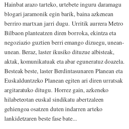
Hainbat arazo tarteko, urtebete inguru daramagu
blogari jaramonik egin barik, baina azkenean
berriro martxan jarri dugu. Urritik aurrera Metro
Bilbaon planteatzen diren borroka, ekintza eta
negoziazio guztien berri emango dizuegu, unean-
unean. Beraz, laster ikusiko dituzue albisteak,
aktak, komunikatuak eta abar eguneratuz doazela.
Besteak beste, laster Berdintasunaren Planean eta
Euskalduntzeko Planean egiten ari diren urratsak
argitaratuko ditugu. Horrez gain, azkeneko
hilabeteotan euskal sindikatu abertzaleen
gehiengoa osatzen duten indarren arteko
lankidetzaren beste fase bate...