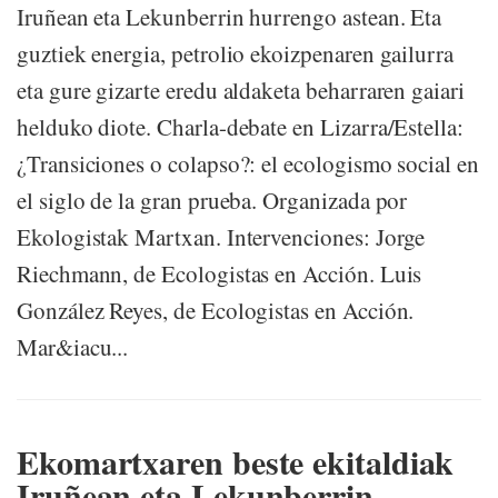
Iruñean eta Lekunberrin hurrengo astean. Eta
guztiek energia, petrolio ekoizpenaren gailurra
eta gure gizarte eredu aldaketa beharraren gaiari
helduko diote. Charla-debate en Lizarra/Estella:
¿Transiciones o colapso?: el ecologismo social en
el siglo de la gran prueba. Organizada por
Ekologistak Martxan. Intervenciones: Jorge
Riechmann, de Ecologistas en Acción. Luis
González Reyes, de Ecologistas en Acción.
Mar&iacu...
Ekomartxaren beste ekitaldiak
Iruñean eta Lekunberrin