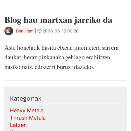
Blog hau martxan jarriko da
Beni.Kom
|
2006-06-12 00:20
Aste honetatik hasita etxean internetera sarrera
daukat, beraz pixkanaka gehiago erabiltzen
hasiko naiz. edozerri buruz idazteko.
Kategoriak
Heavy Metala
Thrash Metala
Latzen