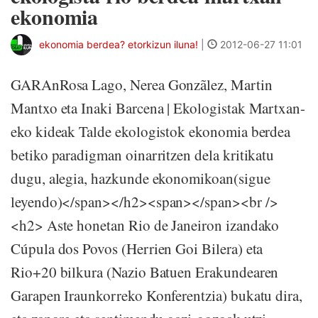
ekonomia
ekonomia berdea? etorkizun iluna!
|
2012-06-27 11:01
GARAnRosa Lago, Nerea Gonzãlez, Martin
Mantxo eta Inaki Barcena | Ekologistak Martxan-
eko kideak Talde ekologistok ekonomia berdea
betiko paradigman oinarritzen dela kritikatu
dugu, alegia, hazkunde ekonomikoan(sigue
leyendo)</span></h2><span></span><br />
<h2> Aste honetan Rio de Janeiron izandako
Cúpula dos Povos (Herrien Goi Bilera) eta
Rio+20 bilkura (Nazio Batuen Erakundearen
Garapen Iraunkorreko Konferentzia) bukatu dira,