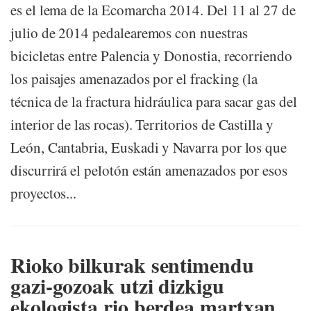
es el lema de la Ecomarcha 2014. Del 11 al 27 de
julio de 2014 pedalearemos con nuestras
bicicletas entre Palencia y Donostia, recorriendo
los paisajes amenazados por el fracking (la
técnica de la fractura hidráulica para sacar gas del
interior de las rocas). Territorios de Castilla y
León, Cantabria, Euskadi y Navarra por los que
discurrirá el pelotón están amenazados por esos
proyectos...
Rioko bilkurak sentimendu
gazi-gozoak utzi dizkigu
ekologista rio berdea martxan