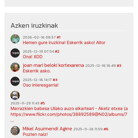
Azken iruzkinak
2026-02-16 08:57
#1
Hemen gure iruzkina! Eskerrik asko! Aitor
2025-12-19 07:54
#2
Ona! XDD
joan mari beloki kortexarena
2025-12-16 16:49
#3
Eskerrik asko.
2025-12-16 14:17
#4
Oso interesgarria!
2025-11-29 11:43
#5
Marrazkien babesa Uliako auzo elkarteari - Aketz etxea (argaz
https://www.flickr.com/photos/38892589@N02/albums/7217
...
Mikel Asurmendi Agirre
2025-11-26 11:59
#6
Pozten naiz!